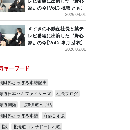
レビ番組に出演した〝野心
家〟の今【Vol.3 桃瀬 とも】
2026.04.01
すすきの不動産社長と某テ
レビ番組に出演した〝野心
家〟の今【Vol.2 皐月 芽衣】
2026.03.01
気キーワード
刊財界さっぽろ本誌記事
海道日本ハムファイターズ
社長ブログ
海道開拓
北加伊道六〇話
刊財界さっぽろ本誌
斉藤こずゑ
川誠
北海道コンサドーレ札幌