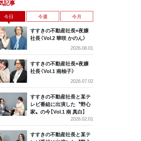
気記事
今日
今週
今月
すすきの不動産社長×夜嬢
社長〈Vol.2 華咲 かのん〉
2026.08.01
すすきの不動産社長×夜嬢
社長〈Vol.1 南柚子〉
2026.07.02
すすきの不動産社長と某テ
レビ番組に出演した〝野心
家〟の今【Vol.1 南 真白】
2026.02.01
すすきの不動産社長と某テ