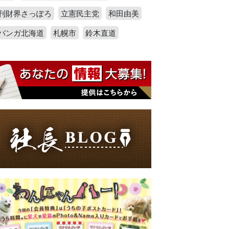
刊財界さっぽろ
立憲民主党
和田由美
バンガ北海道
札幌市
鈴木直道