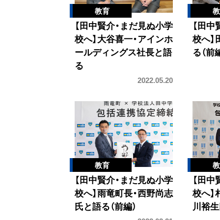
【田中賢介・まだ見ぬ小学
【田中
校へ】大谷喜一・アインホ
校へ】
ールディングス社長と語
る（前
る
2022.05.20
【田中賢介・まだ見ぬ小学
【田中
校へ】雨竜町長・西野尚志
校へ】
氏と語る（前編）
川裕生