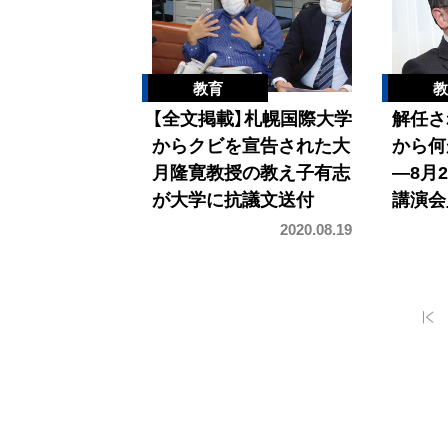
【全文掲載】札幌国際大学
解任さ
からクビを宣告された大
から何
月隆寛教授の教え子有志
―8月
が大学に抗議文送付
講演会
2020.08.19