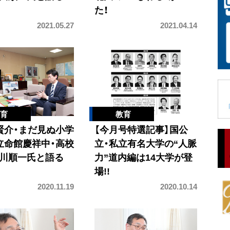
た！
2021.05.27
2021.04.14
賢介・まだ見ぬ小学
【今月号特選記事】国公
立命館慶祥中・高校
立・私立有名大学の“人脈
川順一氏と語る
力”道内編は14大学が登
場!!
2020.11.19
2020.10.14