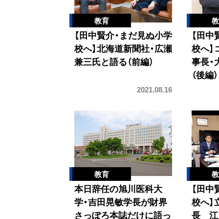
【田中賢介・まだ見ぬ小学
【田中
校へ】北海道新聞社・広瀬
校へ】
兼三氏と語る（前編）
事長・
（後編）
2021.08.16
本日辞任の旭川医科大
【田中
学・吉田晃敏学長が財界
校へ】
さっぽろ本誌だけに語っ
長 江