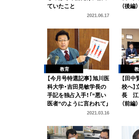
ていたこと
（後編）
2021.06.17
【今月号特選記事】旭川医
【田中
科大学・吉田晃敏学長の
校へ】
手記を独占入手！「“悪い
長 江
医者”のように言われて」
（前編）
2021.03.16