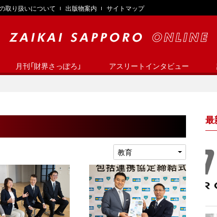
の取り扱いについて
出版物案内
サイトマップ
月刊「財界さっぽろ」
アスリートインタビュー
最
教育