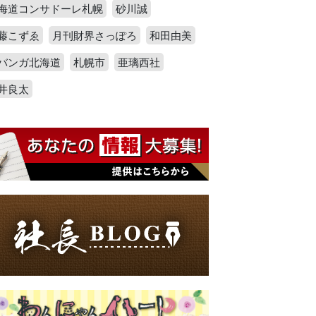
海道コンサドーレ札幌
砂川誠
藤こずゑ
月刊財界さっぽろ
和田由美
バンガ北海道
札幌市
亜璃西社
井良太