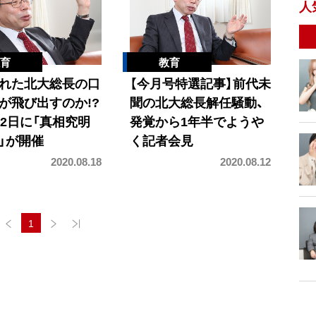
人
れた北大総長の口
【今月号特選記事】前代未
が飛び出すのか!?
聞の北大総長解任騒動、
22日に「真相究明
発覚から1年半でようや
」が開催
く記者会見
2020.08.18
2020.08.12
1