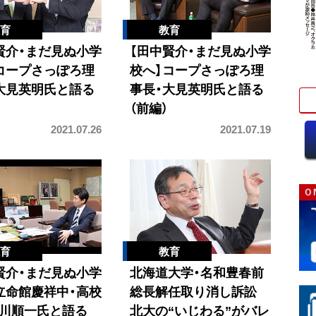
賢介・まだ見ぬ小学
【田中賢介・まだ見ぬ小学
コープさっぽろ理
校へ】コープさっぽろ理
大見英明氏と語る
事長・大見英明氏と語る
（前編）
2021.07.26
2021.07.19
賢介・まだ見ぬ小学
北海道大学・名和豊春前
立命館慶祥中・高校
総長解任取り消し訴訟
川順一氏と語る
北大の“いじわる”がバレ