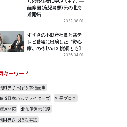
らの移住者に学ぶ （４７） ―
薩摩国（鹿児島県）民の北海
道開拓
2022.08.01
すすきの不動産社長と某テ
レビ番組に出演した〝野心
家〟の今【Vol.3 桃瀬 とも】
2026.04.01
気キーワード
刊財界さっぽろ本誌記事
海道日本ハムファイターズ
社長ブログ
海道開拓
北加伊道六〇話
刊財界さっぽろ本誌