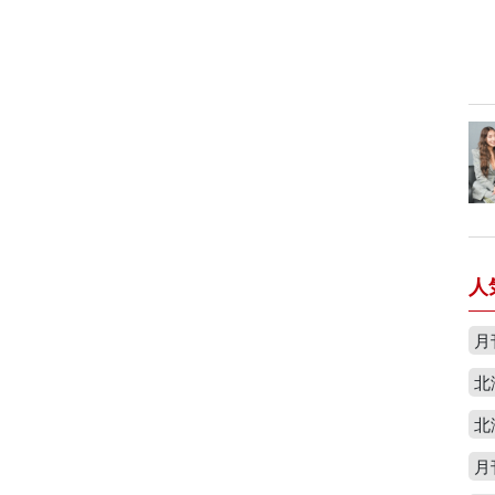
人
月
北
北
月