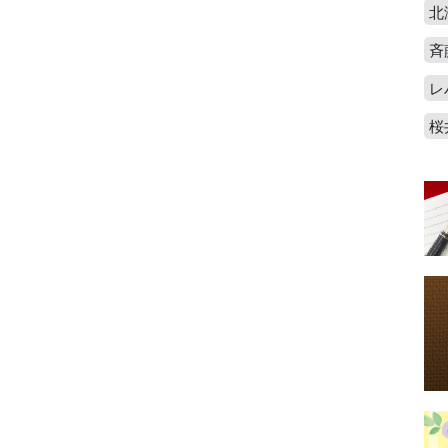
北
斉
レ
桜