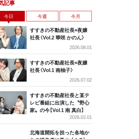
気記事
今日
今週
今月
すすきの不動産社長×夜嬢
社長〈Vol.2 華咲 かのん〉
2026.08.01
すすきの不動産社長×夜嬢
社長〈Vol.1 南柚子〉
2026.07.02
すすきの不動産社長と某テ
レビ番組に出演した〝野心
家〟の今【Vol.1 南 真白】
2026.02.01
北海道開拓を担った各地か