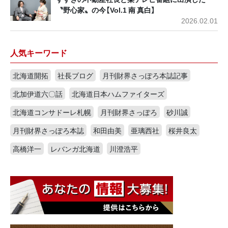
〝野心家〟の今【Vol.1 南 真白】
2026.02.01
人気キーワード
北海道開拓
社長ブログ
月刊財界さっぽろ本誌記事
北加伊道六〇話
北海道日本ハムファイターズ
北海道コンサドーレ札幌
月刊財界さっぽろ
砂川誠
月刊財界さっぽろ本誌
和田由美
亜璃西社
桜井良太
高橋洋一
レバンガ北海道
川澄浩平