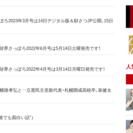
ろ2023年3月号は14日デジタル版＆財さつJP公開、15日
財界さっぽろ2022年6月号は5月14日土曜発売です！
人
財界さっぽろ2022年4月号は3月14日月曜日発売です！
で横路孝弘と…立憲民主党新代表・札幌開成高校卒、泉健太
後でも面白い話”」