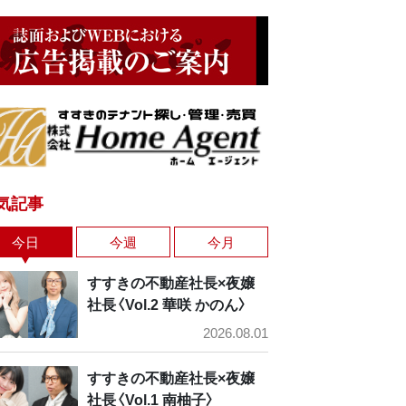
気記事
今日
今週
今月
すすきの不動産社長×夜嬢
社長〈Vol.2 華咲 かのん〉
2026.08.01
すすきの不動産社長×夜嬢
社長〈Vol.1 南柚子〉