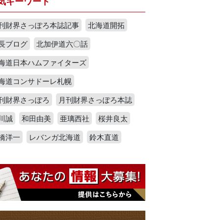
気キーワード
刊財界さっぽろ本誌記事
北海道開拓
長ブログ
北加伊道六〇話
海道日本ハムファイターズ
海道コンサドーレ札幌
刊財界さっぽろ
月刊財界さっぽろ本誌
川誠
和田由美
亜璃西社
桜井良太
橋洋一
レバンガ北海道
鈴木直道