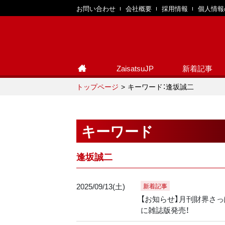
お問い合わせ
会社概要
採用情報
個人情報
ZaisatsuJP
新着記事
トップページ
キーワード：逢坂誠二
キーワード
逢坂誠二
2025/09/13(土)
新着記事
【お知らせ】月刊財界さっぽ
に雑誌版発売！