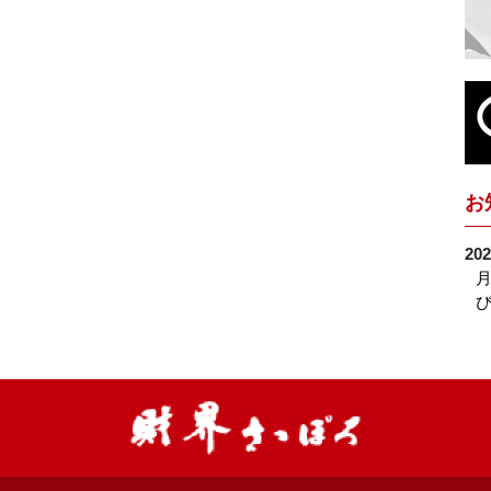
お
202
月