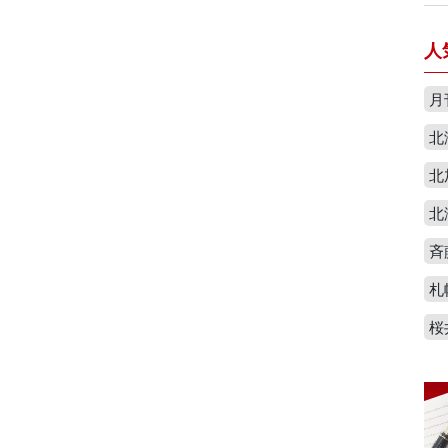
人
月
北
北
北
斉
札
桜