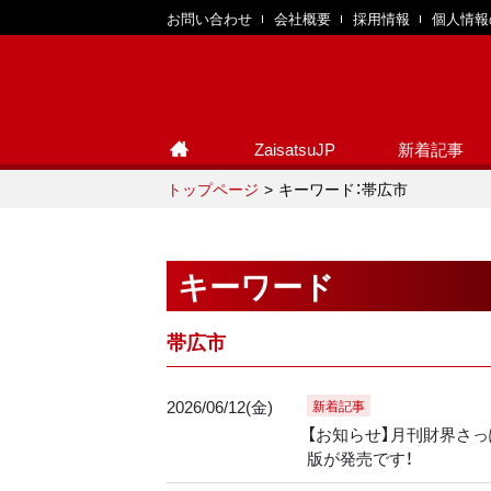
お問い合わせ
会社概要
採用情報
個人情報
ZaisatsuJP
新着記事
トップページ
キーワード：帯広市
キーワード
帯広市
2026/06/12(金)
新着記事
【お知らせ】月刊財界さっぽ
版が発売です！