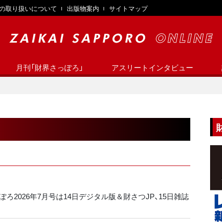
の取り扱いについて
出版物案内
サイトマップ
月刊「財界さっぽろ」
アスリートインタビュー
ろ2026年7月号は14日デジタル版＆財さつJP、15日雑誌