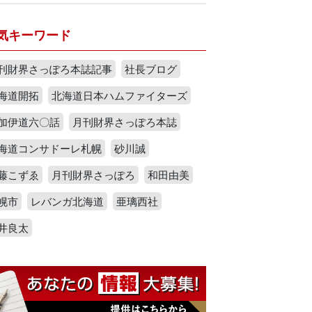
気キーワード
刊財界さっぽろ本誌記事
社長ブログ
海道開拓
北海道日本ハムファイターズ
加伊道六〇話
月刊財界さっぽろ本誌
海道コンサドーレ札幌
砂川誠
藤こずゑ
月刊財界さっぽろ
和田由美
幌市
レバンガ北海道
亜璃西社
井良太