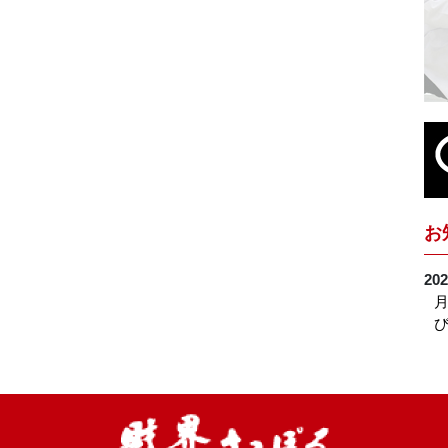
お
202
月