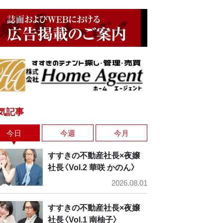
気記事
今日
今週
今月
すすきの不動産社長×夜嬢
社長〈Vol.2 華咲 かのん〉
2026.08.01
すすきの不動産社長×夜嬢
社長〈Vol.1 南柚子〉