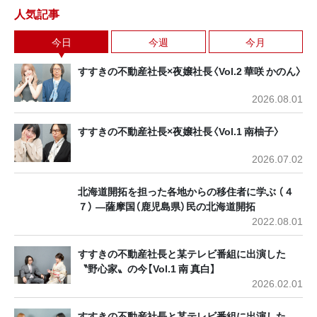
人気記事
今日
今週
今月
すすきの不動産社長×夜嬢社長〈Vol.2 華咲 かのん〉
2026.08.01
すすきの不動産社長×夜嬢社長〈Vol.1 南柚子〉
2026.07.02
北海道開拓を担った各地からの移住者に学ぶ （４
７） ―薩摩国（鹿児島県）民の北海道開拓
2022.08.01
すすきの不動産社長と某テレビ番組に出演した
〝野心家〟の今【Vol.1 南 真白】
2026.02.01
すすきの不動産社長と某テレビ番組に出演した