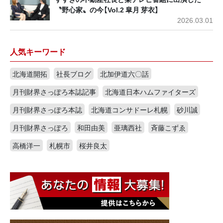
〝野心家〟の今【Vol.2 皐月 芽衣】
2026.03.01
人気キーワード
北海道開拓
社長ブログ
北加伊道六〇話
月刊財界さっぽろ本誌記事
北海道日本ハムファイターズ
月刊財界さっぽろ本誌
北海道コンサドーレ札幌
砂川誠
月刊財界さっぽろ
和田由美
亜璃西社
斉藤こずゑ
高橋洋一
札幌市
桜井良太