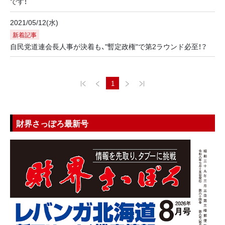
です！
2021/05/12(水)
新着記事
自民党道連会長人事が決着も、"暫定政権"で第2ラウンド必至！？
1
財界さっぽろ最新号