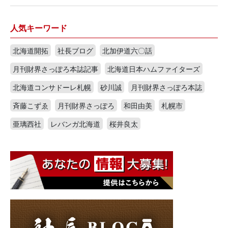
人気キーワード
北海道開拓
社長ブログ
北加伊道六〇話
月刊財界さっぽろ本誌記事
北海道日本ハムファイターズ
北海道コンサドーレ札幌
砂川誠
月刊財界さっぽろ本誌
斉藤こずゑ
月刊財界さっぽろ
和田由美
札幌市
亜璃西社
レバンガ北海道
桜井良太