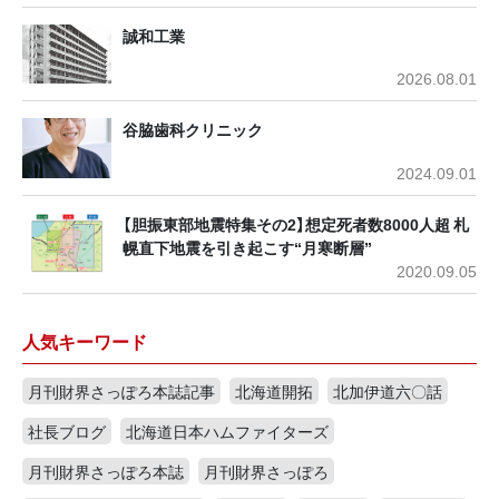
誠和工業
2026.08.01
谷脇歯科クリニック
2024.09.01
【胆振東部地震特集その2】想定死者数8000人超 札
幌直下地震を引き起こす“月寒断層”
2020.09.05
人気キーワード
月刊財界さっぽろ本誌記事
北海道開拓
北加伊道六〇話
社長ブログ
北海道日本ハムファイターズ
月刊財界さっぽろ本誌
月刊財界さっぽろ