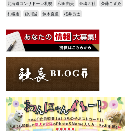
北海道コンサドーレ札幌
和田由美
亜璃西社
斉藤こずゑ
札幌市
砂川誠
鈴木直道
桜井良太