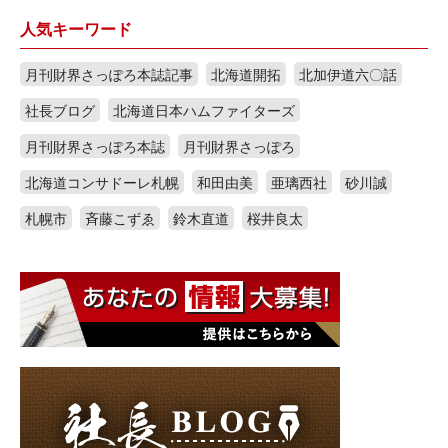
人気キーワード
月刊財界さっぽろ本誌記事
北海道開拓
北加伊道六〇話
社長ブログ
北海道日本ハムファイターズ
月刊財界さっぽろ本誌
月刊財界さっぽろ
北海道コンサドーレ札幌
和田由美
亜璃西社
砂川誠
札幌市
斉藤こずゑ
鈴木直道
桜井良太