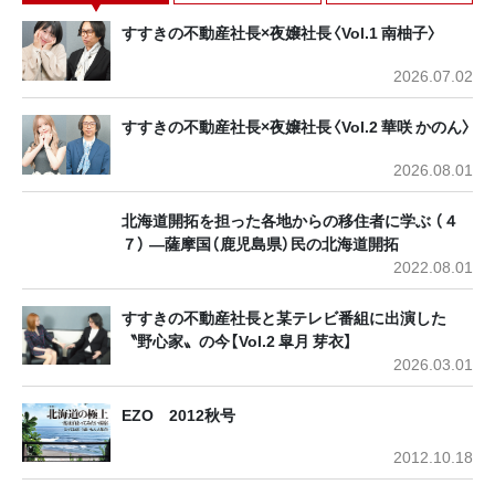
すすきの不動産社長×夜嬢社長〈Vol.1 南柚子〉
2026.07.02
すすきの不動産社長×夜嬢社長〈Vol.2 華咲 かのん〉
2026.08.01
北海道開拓を担った各地からの移住者に学ぶ （４
７） ―薩摩国（鹿児島県）民の北海道開拓
2022.08.01
すすきの不動産社長と某テレビ番組に出演した
〝野心家〟の今【Vol.2 皐月 芽衣】
2026.03.01
EZO 2012秋号
2012.10.18