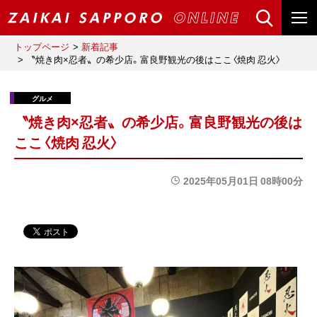
トップページ
新着記事
〝焼き肉×忍者〟の希少店。富良野観光の後はここ〈焼肉 忍火〉
〝焼き肉×忍者〟の希少店。富良野観光の後は
ここ〈焼肉 忍火〉
2025年05月01日 08時00分