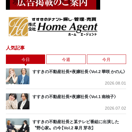
人気記事
今日
今週
今月
すすきの不動産社長×夜嬢社長〈Vol.2 華咲 かのん〉
2026.08.01
すすきの不動産社長×夜嬢社長〈Vol.1 南柚子〉
2026.07.02
すすきの不動産社長と某テレビ番組に出演した
〝野心家〟の今【Vol.2 皐月 芽衣】