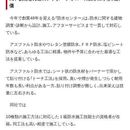
価
今年で創業48年を迎える「防水センター」は、防水に関する建物
調査・診断から設計、施工、アフターサービスまで一貫して対応し
ている。
アスファルト防水やウレタン塗膜防水、ＦＲＰ防水、塩ビシート
防水など、あらゆる工法に精通。物件や予算に合わせた最適な工
法を提案している。
アスファルト防水では、シート状の防水材をバーナーで溶かし
て貼り付ける「トーチ工法」を採用。臭いや煙が発生しづらく耐用
年数も長い利点がある一方、貼り付け調整が難しく、出来栄えは技
量に左右される。
同社では
10種類の施工方法に対応した１級防水施工技能士の資格者が在
籍。同工法も高い精度で施工している。