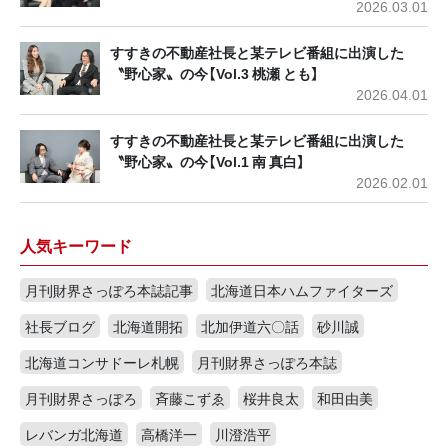
2026.03.01
すすきの不動産社長と某テレビ番組に出演した
〝野心家〟の今【Vol.3 桃瀬 とも】
2026.04.01
すすきの不動産社長と某テレビ番組に出演した
〝野心家〟の今【Vol.1 南 真白】
2026.02.01
人気キーワード
月刊財界さっぽろ本誌記事
北海道日本ハムファイターズ
社長ブログ
北海道開拓
北加伊道六〇話
砂川誠
北海道コンサドーレ札幌
月刊財界さっぽろ本誌
月刊財界さっぽろ
斉藤こずゑ
桜井良太
和田由美
レバンガ北海道
高橋洋一
川澄浩平