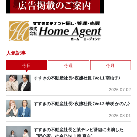
人気記事
今日
今週
今月
すすきの不動産社長×夜嬢社長〈Vol.1 南柚子〉
2026.07.02
すすきの不動産社長×夜嬢社長〈Vol.2 華咲 かのん〉
2026.08.01
すすきの不動産社長と某テレビ番組に出演した
〝野心家〟の今【Vol.1 南 真白】