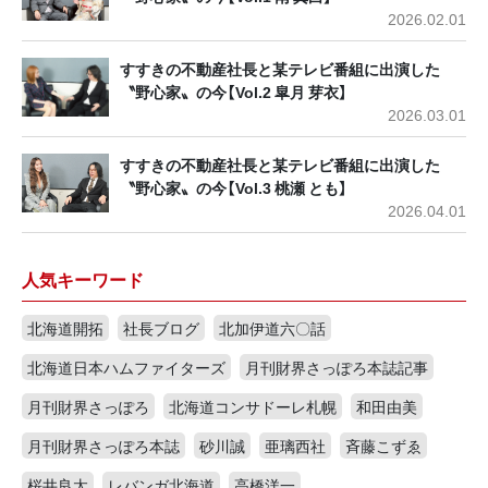
2026.02.01
すすきの不動産社長と某テレビ番組に出演した
〝野心家〟の今【Vol.2 皐月 芽衣】
2026.03.01
すすきの不動産社長と某テレビ番組に出演した
〝野心家〟の今【Vol.3 桃瀬 とも】
2026.04.01
人気キーワード
北海道開拓
社長ブログ
北加伊道六〇話
北海道日本ハムファイターズ
月刊財界さっぽろ本誌記事
月刊財界さっぽろ
北海道コンサドーレ札幌
和田由美
月刊財界さっぽろ本誌
砂川誠
亜璃西社
斉藤こずゑ
桜井良太
レバンガ北海道
高橋洋一