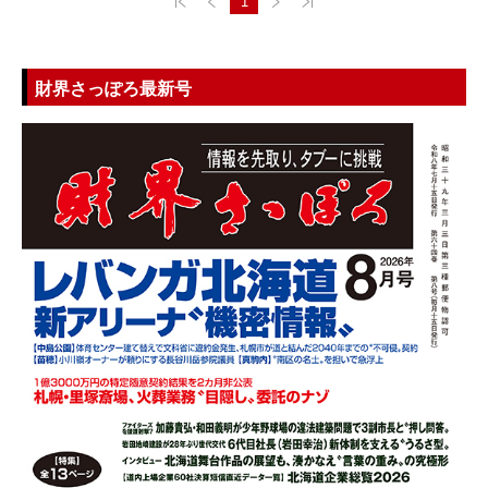
1
財界さっぽろ最新号