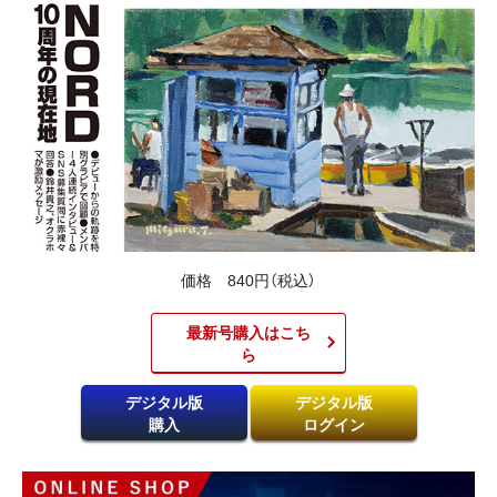
価格 840円（税込）
最新号購入はこち
ら​
デジタル版
デジタル版
購入
ログイン