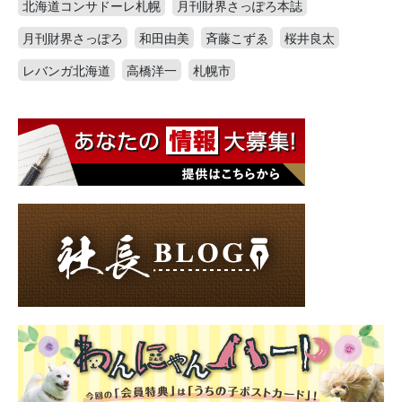
北海道コンサドーレ札幌
月刊財界さっぽろ本誌
月刊財界さっぽろ
和田由美
斉藤こずゑ
桜井良太
レバンガ北海道
高橋洋一
札幌市