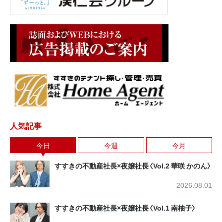
人気記事
今日
今週
今月
すすきの不動産社長×夜嬢社長〈Vol.2 華咲 かのん〉
2026.08.01
すすきの不動産社長×夜嬢社長〈Vol.1 南柚子〉