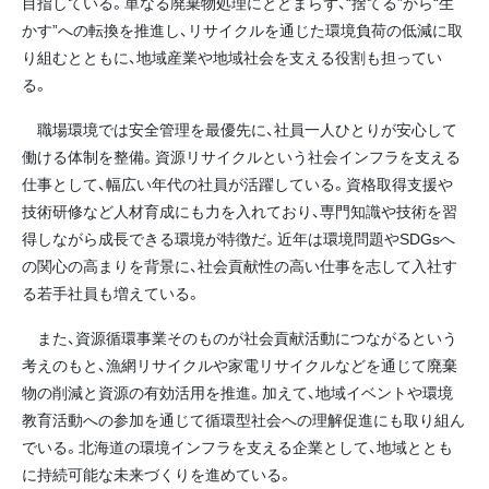
目指している。単なる廃棄物処理にとどまらず、“捨てる”から“生
かす”への転換を推進し、リサイクルを通じた環境負荷の低減に取
り組むとともに、地域産業や地域社会を支える役割も担ってい
る。
職場環境では安全管理を最優先に、社員一人ひとりが安心して
働ける体制を整備。資源リサイクルという社会インフラを支える
仕事として、幅広い年代の社員が活躍している。資格取得支援や
技術研修など人材育成にも力を入れており、専門知識や技術を習
得しながら成長できる環境が特徴だ。近年は環境問題やSDGsへ
の関心の高まりを背景に、社会貢献性の高い仕事を志して入社す
る若手社員も増えている。
また、資源循環事業そのものが社会貢献活動につながるという
考えのもと、漁網リサイクルや家電リサイクルなどを通じて廃棄
物の削減と資源の有効活用を推進。加えて、地域イベントや環境
教育活動への参加を通じて循環型社会への理解促進にも取り組ん
でいる。北海道の環境インフラを支える企業として、地域ととも
に持続可能な未来づくりを進めている。