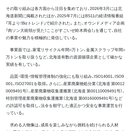
その取り組みは各方面から注目を集めており、2026年3月には北
海道新聞に掲載されたほか、2025年7月にはBS11の経済情報番組
「耳より！Bizトレンド」で紹介された。また、オウンドメディア企画
「肉ソン大統領が見た！ここがすごいぜ鈴木商会！」を通じて、自社
の事業や魅力を積極的に発信している。
事業面では、家電リサイクル年間○万トン、金属スクラップ年間○
万トンを取り扱うなど、北海道有数の資源循環企業として確かな
実績を有している。
品質・環境・情報管理体制の強化にも取り組み、ISO14001、ISO9
001、ISO27001を取得。さらに、産業廃棄物処分業（北海道 第0012
0009491号）、産業廃棄物収集運搬業（北海道 第00110009491号）、
特別管理産業廃棄物収集運搬業（北海道 第00160009491号）など
の許認可を取得し、法令を順守した適正かつ安全な事業運営を行
っている。
求める人物像は、成長を楽しみながら挑戦を続けられる人材