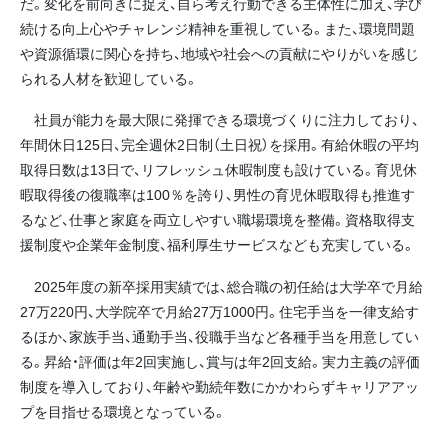
だ。変化を前向きに捉え、自ら考え行動できる主体性に加え、学び
続ける向上心やチャレンジ精神を重視している。また、環境問題
や資源循環に関心を持ち、地域や社会への貢献にやりがいを感じ
られる人材を歓迎している。
社員が能力を最大限に発揮できる環境づくりに注力しており、
年間休日125日、完全週休2日制（土日祝）を採用。有給休暇の平均
取得日数は13日で、リフレッシュ休暇制度も設けている。育児休
暇取得後の復職率は100％を誇り、男性の育児休暇取得も推進す
るなど、仕事と家庭を両立しやすい職場環境を整備。資格取得支
援制度や企業年金制度、福利厚生サービスなども充実している。
2025年度の新卒採用実績では、総合職の初任給は大学卒で月給
27万220円、大学院卒で月給27万1000円。住宅手当を一律支給す
るほか、家族手当、通勤手当、役職手当など各種手当を用意してい
る。昇給・評価は年2回実施し、賞与は年2回支給。実力主義の評価
制度を導入しており、年齢や勤続年数にかかわらずキャリアアッ
プを目指せる環境となっている。