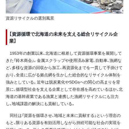
資源リサイクルの選別風景
【資源循環で北海道の未来を支える総合リサイクル企
業】
1953年の創業以来、北海道に根差して資源循環事業を展開して
きた「鈴木商会」。金属スクラップや使用済み家電、自動車、漁網な
ど、多様な資源の回収から加工、再資源化までを一貫して手掛けて
おり、全道に広がる拠点網を生かした総合的なリサイクル体制を
強みとしている。近年は脱炭素化やSDGsへの関心の高まりを背
景に、循環型社会を支える企業として存在感を高めているほか、北
海道の基幹産業である漁業と連携した漁網リサイクルにも注力
し、地域課題の解決にも貢献している。
同社は「資源を循環させ、地域と未来に貢献する」という理念の
もと、限りある資源を有効活用しながら持続可能な社会の実現を