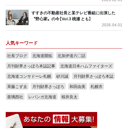
すすきの不動産社長と某テレビ番組に出演した
〝野心家〟の今【Vol.3 桃瀬 とも】
2026.04.01
人気キーワード
社長ブログ
北海道開拓
北加伊道六〇話
月刊財界さっぽろ本誌記事
北海道日本ハムファイターズ
北海道コンサドーレ札幌
砂川誠
月刊財界さっぽろ本誌
斉藤こずゑ
月刊財界さっぽろ
和田由美
札幌市
亜璃西社
レバンガ北海道
桜井良太