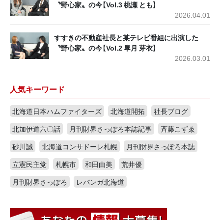
〝野心家〟の今【Vol.3 桃瀬 とも】
2026.04.01
すすきの不動産社長と某テレビ番組に出演した
〝野心家〟の今【Vol.2 皐月 芽衣】
2026.03.01
人気キーワード
北海道日本ハムファイターズ
北海道開拓
社長ブログ
北加伊道六〇話
月刊財界さっぽろ本誌記事
斉藤こずゑ
砂川誠
北海道コンサドーレ札幌
月刊財界さっぽろ本誌
立憲民主党
札幌市
和田由美
荒井優
月刊財界さっぽろ
レバンガ北海道