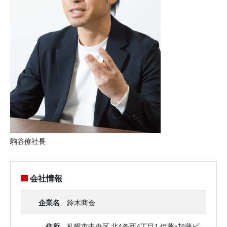
駒谷僚社長
会社情報
企業名
鈴木商会
住所
札幌市中央区 北4条西4丁目1 伊藤・加藤ビ