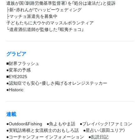
遺族が国（釧路労働基準監督署）を「処分は違法だ」と提訴
├新・赤れんがでハッピーウェディング
├マッチョ派遣先を募集中
子どもたちに大ウケのマッスルボランティア
└道産酒伝道師が監修した「蝦夷チョコ」
グラビア
■財界フラッシュ
●変革の予感
■EYE2025
●認知症でも安心・優しさ掲げるオレンジステッカー
●Historic
連載
●Outdoor&Fishing ●魚よもやま話 ●プレイバック！ファミコン
●実戦詰将棋と女流棋士のおもしろ話 ●星占い〈原田ユリア〉
●コーチャンフォー インフォメーション ●乱読日記