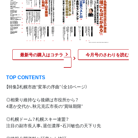
最新号の購入はコチラ
今月号のさわりを読む​
TOP CONTENTS
【特集】札幌市政“変革の序曲”（全10ページ）
◎相乗り維持なら後継は市役所から？
4選か交代か、秋元克広市長の“賞味期限”
◎札幌ドーム？札幌スキー連盟？
注目の副市長人事、退任濃厚・石川敏也の天下り先