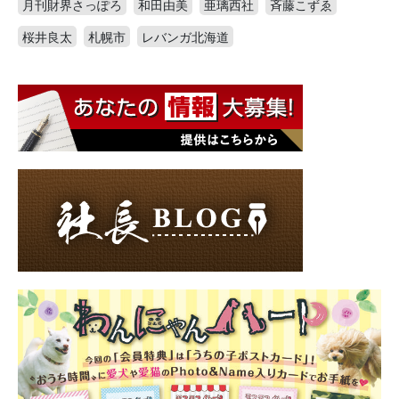
月刊財界さっぽろ
和田由美
亜璃西社
斉藤こずゑ
桜井良太
札幌市
レバンガ北海道