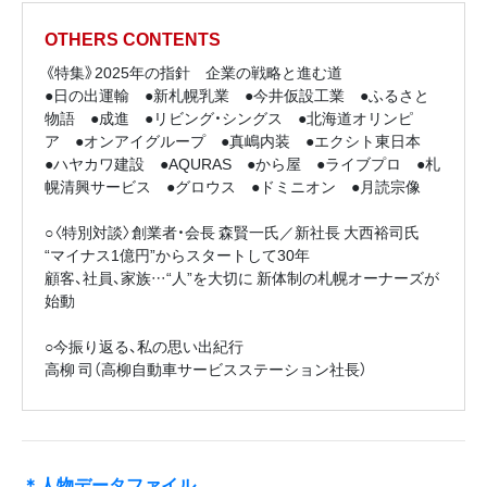
OTHERS CONTENTS
《特集》2025年の指針 企業の戦略と進む道
●日の出運輸 ●新札幌乳業 ●今井仮設工業 ●ふるさと
物語 ●成進 ●リビング・シングス ●北海道オリンピ
ア ●オンアイグループ ●真嶋内装 ●エクシト東日本
●ハヤカワ建設 ●AQURAS ●から屋 ●ライブプロ ●札
幌清興サービス ●グロウス ●ドミニオン ●月読宗像
○〈特別対談〉創業者・会長 森賢一氏／新社長 大西裕司氏
“マイナス1億円”からスタートして30年
顧客、社員、家族…“人”を大切に 新体制の札幌オーナーズが
始動
○今振り返る、私の思い出紀行
高柳 司（高柳自動車サービスステーション社長）
＊人物データファイル