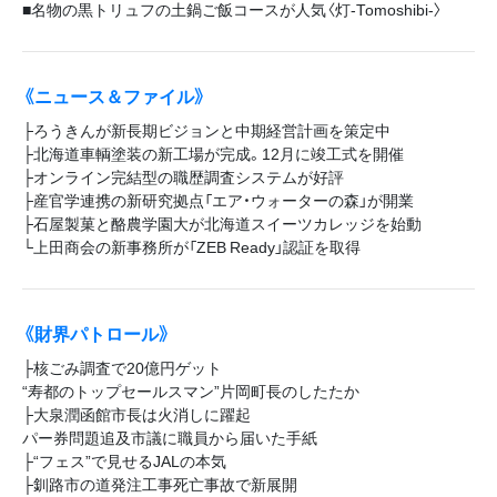
■名物の黒トリュフの土鍋ご飯コースが人気〈灯‐Tomoshibi‐〉
《ニュース＆ファイル》
├ろうきんが新長期ビジョンと中期経営計画を策定中
├北海道車輌塗装の新工場が完成。12月に竣工式を開催
├オンライン完結型の職歴調査システムが好評
├産官学連携の新研究拠点「エア・ウォーターの森」が開業
├石屋製菓と酪農学園大が北海道スイーツカレッジを始動
└上田商会の新事務所が「ZEB Ready」認証を取得
《財界パトロール》
├核ごみ調査で20億円ゲット
“寿都のトップセールスマン”片岡町長のしたたか
├大泉潤函館市長は火消しに躍起
パー券問題追及市議に職員から届いた手紙
├“フェス”で見せるJALの本気
├釧路市の道発注工事死亡事故で新展開