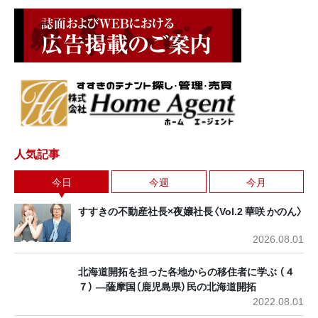
人気記事
今日
今週
今月
すすきの不動産社長×夜嬢社長〈Vol.2 華咲 かのん〉
2026.08.01
北海道開拓を担った各地からの移住者に学ぶ （４
７） ―薩摩国（鹿児島県）民の北海道開拓
2022.08.01