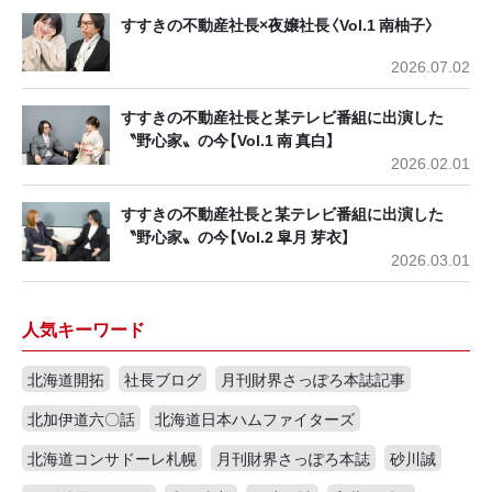
すすきの不動産社長×夜嬢社長〈Vol.1 南柚子〉
2026.07.02
すすきの不動産社長と某テレビ番組に出演した
〝野心家〟の今【Vol.1 南 真白】
2026.02.01
すすきの不動産社長と某テレビ番組に出演した
〝野心家〟の今【Vol.2 皐月 芽衣】
2026.03.01
人気キーワード
北海道開拓
社長ブログ
月刊財界さっぽろ本誌記事
北加伊道六〇話
北海道日本ハムファイターズ
北海道コンサドーレ札幌
月刊財界さっぽろ本誌
砂川誠