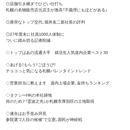
◎店舗引き継ぎでひどい仕打ち
札幌の名物販売店元店主が激高「不義理にもほどがある」
◎唐突なトップ交代、堀井友二新社長の評判
◎27年度末に社員1000人体制に
ついに踏み切る記者削減
◇トップはあの流通大手 就活生人気道内企業ベスト30
◇あげる！もらう！ごほうび！
チョコっと気になる札幌バレンタイントレンド
◇営業担当に教えます 道内上場企業、金持ちランキング
◇タクシーHKの本社跡地
何のため？「霊波之光」が札幌市厚別区の土地取得
◇連合はお手並み拝見
参院選“2人目の候補”で立憲、国民が神経戦