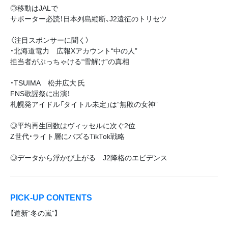
◎移動はJALで
サポーター必読！日本列島縦断、J2遠征のトリセツ
〈注目スポンサーに聞く〉
・北海道電力 広報Xアカウント“中の人”
担当者がぶっちゃける“雪解け”の真相
・TSUIMA 松井広大 氏
FNS歌謡祭に出演！
札幌発アイドル「タイトル未定」は“無敗の女神”
◎平均再生回数はヴィッセルに次ぐ2位
Z世代・ライト層にバズるTikTok戦略
◎データから浮かび上がる J2降格のエビデンス
PICK-UP CONTENTS
【道新“冬の嵐”】