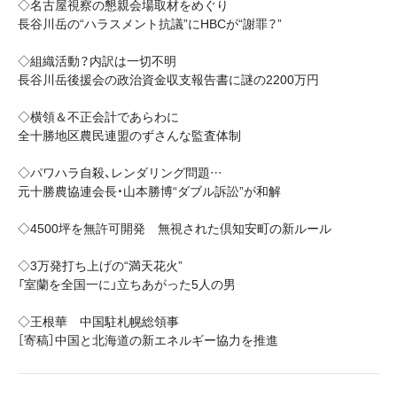
◇名古屋視察の懇親会場取材をめぐり
長谷川岳の“ハラスメント抗議”にHBCが“謝罪？”
◇組織活動？内訳は一切不明
長谷川岳後援会の政治資金収支報告書に謎の2200万円
◇横領＆不正会計であらわに
全十勝地区農民連盟のずさんな監査体制
◇パワハラ自殺、レンダリング問題…
元十勝農協連会長・山本勝博“ダブル訴訟”が和解
◇4500坪を無許可開発 無視された倶知安町の新ルール
◇3万発打ち上げの“満天花火”
「室蘭を全国一に」立ちあがった5人の男
◇王根華 中国駐札幌総領事
［寄稿］中国と北海道の新エネルギー協力を推進