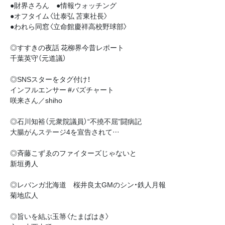
●財界さろん ●情報ウォッチング
●オフタイム〈辻泰弘 苫東社長〉
●われら同窓〈立命館慶祥高校野球部〉
◎すすきの夜話 花柳界今昔レポート
千葉英守（元道議）
◎SNSスターをタグ付け！
インフルエンサー #バズチャート
咲来さん／shiho
◎石川知裕（元衆院議員）“不撓不屈”闘病記
大腸がんステージ4を宣告されて…
◎斉藤こずゑのファイターズじゃないと
新垣勇人
◎レバンガ北海道 桜井良太GMのシン・鉄人月報
菊地広人
◎旨いを結ぶ玉箒〈たまばはき〉