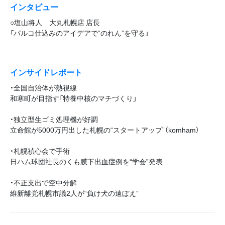
インタビュー
○塩山将人 大丸札幌店 店長
「パルコ仕込みのアイデアで“のれん”を守る」
インサイドレポート
・全国自治体が熱視線
和寒町が目指す「特養中核のマチづくり」
・独立型生ゴミ処理機が好調
立命館が5000万円出した札幌の“スタートアップ”（komham）
・札幌禎心会で手術
日ハム球団社長のくも膜下出血症例を“学会”発表
・不正支出で空中分解
維新離党札幌市議2人が“負け犬の遠ぼえ”