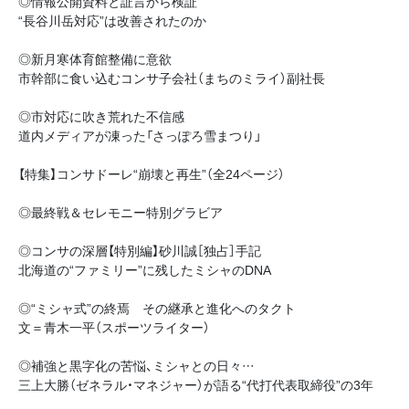
◎情報公開資料と証言から検証
“長谷川岳対応”は改善されたのか
◎新月寒体育館整備に意欲
市幹部に食い込むコンサ子会社（まちのミライ）副社長
◎市対応に吹き荒れた不信感
道内メディアが凍った「さっぽろ雪まつり」
【特集】コンサドーレ“崩壊と再生”（全24ページ）
◎最終戦＆セレモニー特別グラビア
◎コンサの深層【特別編】砂川誠［独占］手記
北海道の“ファミリー”に残したミシャのDNA
◎“ミシャ式”の終焉 その継承と進化へのタクト
文＝青木一平（スポーツライター）
◎補強と黒字化の苦悩、ミシャとの日々…
三上大勝（ゼネラル・マネジャー）が語る“代打代表取締役”の3年