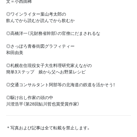
文＝小西由稀
◎ワインライター葉山考太郎の
飲んでから読むか読んでから飲むか
◎高橋洋一（元財務省幹部）の官僚にだまされるな
◎さっぽろ青春街図グラフィティー
和田由美
◎札幌在住現役女子大生料理研究家えながの
簡単3ステップ 娘から父へお野菜レシピ
◎交通コンサルタント阿部等の北海道の鉄道を活かそう！
◎駆け出し作家の頭の中
川澄浩平（第28回鮎川哲也賞受賞作家）
＊写真および記事は全て転載を禁止します。