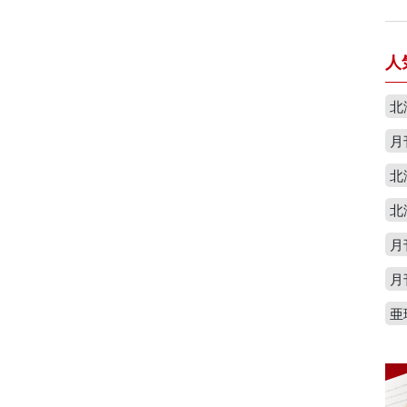
人
北
月
北
北
月
月
亜