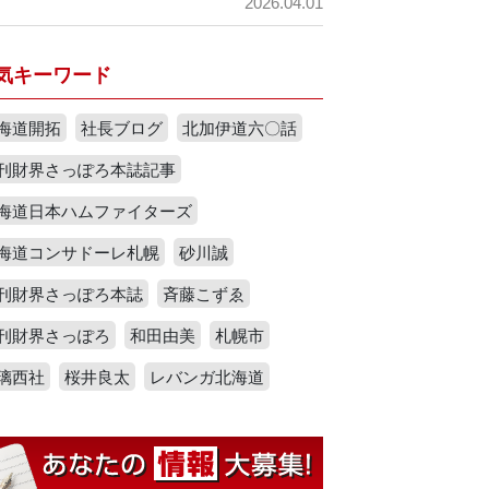
2026.04.01
気キーワード
海道開拓
社長ブログ
北加伊道六〇話
刊財界さっぽろ本誌記事
海道日本ハムファイターズ
海道コンサドーレ札幌
砂川誠
刊財界さっぽろ本誌
斉藤こずゑ
刊財界さっぽろ
和田由美
札幌市
璃西社
桜井良太
レバンガ北海道