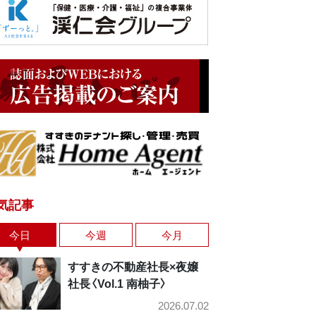
気記事
今日
今週
今月
すすきの不動産社長×夜嬢
社長〈Vol.1 南柚子〉
2026.07.02