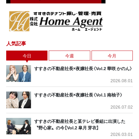
人気記事
今日
今週
今月
すすきの不動産社長×夜嬢社長〈Vol.2 華咲 かのん〉
2026.08.01
すすきの不動産社長×夜嬢社長〈Vol.1 南柚子〉
2026.07.02
すすきの不動産社長と某テレビ番組に出演した
〝野心家〟の今【Vol.2 皐月 芽衣】
2026.03.01