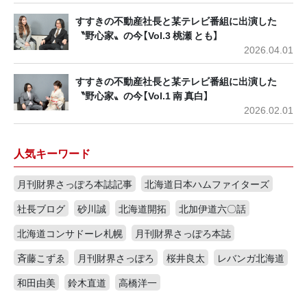
すすきの不動産社長と某テレビ番組に出演した
〝野心家〟の今【Vol.3 桃瀬 とも】
2026.04.01
すすきの不動産社長と某テレビ番組に出演した
〝野心家〟の今【Vol.1 南 真白】
2026.02.01
人気キーワード
月刊財界さっぽろ本誌記事
北海道日本ハムファイターズ
社長ブログ
砂川誠
北海道開拓
北加伊道六〇話
北海道コンサドーレ札幌
月刊財界さっぽろ本誌
斉藤こずゑ
月刊財界さっぽろ
桜井良太
レバンガ北海道
和田由美
鈴木直道
高橋洋一