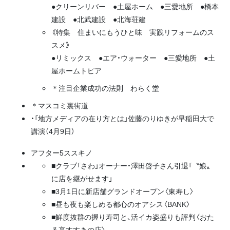
●クリーンリバー ●土屋ホーム ●三愛地所 ●橋本
建設 ●北武建設 ●北海荘建
《特集 住まいにもうひと味 実践リフォームのス
スメ》
●リミックス ●エア・ウォーター ●三愛地所 ●土
屋ホームトピア
＊注目企業成功の法則
わらく堂
＊マスコミ裏街道
・「地方メディアの在り方とは」佐藤のりゆきが早稲田大で
講演（4月9日）
アフター5ススキノ
■クラブ「さわ」オーナー・澤田啓子さん引退「〝娘〟
に店を継がせます」
■3月1日に新店舗グランドオープン〈東寿し〉
■昼も夜も楽しめる都心のオアシス〈BANK〉
■鮮度抜群の握り寿司と、活イカ姿盛りも評判〈おた
る亭すすきの店〉