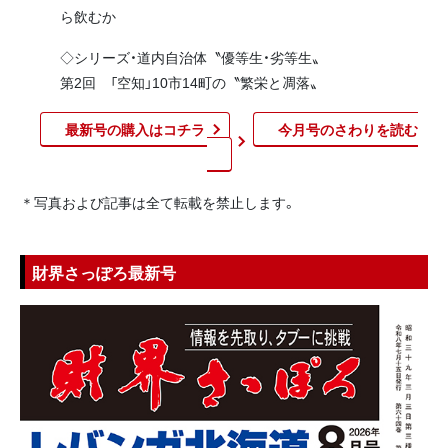
ら飲むか
◇シリーズ・道内自治体〝優等生・劣等生〟
第2回 「空知」10市14町の〝繁栄と凋落〟
最新号の購入はコチラ
今月号のさわりを読む​
＊写真および記事は全て転載を禁止します。
財界さっぽろ最新号