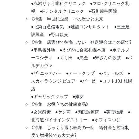
●赤岩りょう歯科クリニック ●マロ・クリニック札
幌 ●Fデンタルクリニック ●石川歯科医院
《特集 半世紀企業 その歴史と未来
●北第百通信電気 ●建設コンサルタント ●三王建
設興産 ●野口観光
《特集 店選びで後悔しない 歓送迎会はこの店で》
●串鳥番外地 ●えびかに合戦札幌本店 ●ホテルノ
ースシティ ●くり田 ●鳥金 ●宋さんの飲茶 ●バ
ルデカヴァ
●ザ・ニッカバー ●アートクラブ ●バットルズ ●
スカイラウンジ ピュア ●バーゼ ●ロフト101 札幌
店
●ギャリッククラブ ●嬢女
《特集 お役立ちの健康食品》
●玄米酵素 ●ケン商 ●陶氏診療院 ●芙蓉物産 ●
北海道バイオインダストリー ●オフィスつじ
《特集 じっくり選ぶ最高の一邸 給付金と控除制
度で増税後でも大丈夫》