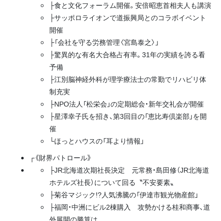
├食と文化フォーラム開催。安倍昭恵首相夫人も講演
├サッポロライオンで道振興局とのコラボイベント
開催
├「会社を守る労務管理〈宮島泰之〉」
├驚異的な有名大合格占有率。31年の実績を誇る看
予備
├江別脳神経外科が理学療法士の常勤でリハビリ体
制充実
├NPO法人「松栄会」の定期総会・新年交礼会が開催
├星澤幸子氏を招き、第3回目の「恵比寿倶楽部」を開
催
└ほっとハウスの「耳より情報」
┌《財界パトロール》
├JR北海道次期社長決定 元常務・島田修（JR北海道
ホテルズ社長）について回る〝不安要素〟
├菊谷マジック!?人気沸騰の「伊達市観光物産館」
├福岡・中洲にビル2棟購入 攻勢かける桂和商事、道
外展開の勝算は