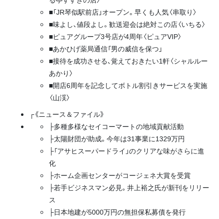
■「JR琴似駅前店」オープン。早くも人気〈串取り〉
■味よし、値段よし。歓送迎会は絶対この店〈いちる〉
■ピュアグループ3号店が4周年〈ピュアVIP〉
■あかひげ薬局通信「男の威信を保つ」
■接待を成功させる、覚えておきたい1軒〈シャルルー
あかり〉
■開店6周年を記念してボトル割引きサービスを実施
〈山渓〉
┌《ニュース＆ファイル》
├多種多様なセイコーマートの地域貢献活動
├太陽財団が助成。今年は31事業に1329万円
├「アサヒスーパードライ」のクリアな味がさらに進
化
├ホーム企画センターがコージェネ大賞を受賞
├若手ビジネスマン必見。井上裕之氏が新刊をリリー
ス
├日本地建が5000万円の無担保私募債を発行