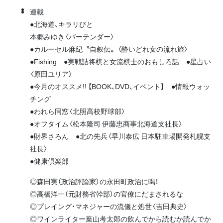
連載
●北海道、キラリびと
本郷みゆき〈バーテンダー〉
●カルーセル麻紀〝自叙伝〟〈酔いどれ女の流れ旅〉
●Fishing ●実戦詰将棋と女流棋士のおもしろ話 ●星占い
〈原田ユリア〉
●今月のオススメ!! 【BOOK、DVD、イベント】 ●情報ウォッ
チング
●われら同窓〈北照高校野球部〉
●オフタイム〈松本隆司 伊藤忠商事北海道支社長〉
●財界さろん ●北の先兵〈早川泰広 日本駐車場開発札幌支
社長〉
●健康倶楽部
◎森田実（政治評論家）の永田町政治に喝！
◎高橋洋一（元財務省幹部）の官僚にだまされるな
◎プレイング・マネジャーの流儀と処世〈吉田典史〉
◎ワインライター葉山考太郎の飲んでから読むか読んでか