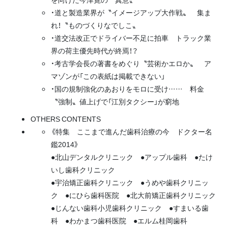
・道と製造業界が〝イメージアップ大作戦〟 集ま
れ！〝ものづくりなでしこ〟
・道交法改正でドライバー不足に拍車 トラック業
界の荷主優先時代が終焉！？
・考古学会長の著書をめぐり〝芸術かエロか〟 ア
マゾンが「この表紙は掲載できない」
・国の規制強化のあおりをモロに受け…… 料金
〝強制〟値上げで「江別タクシー」が窮地
OTHERS CONTENTS
《特集 ここまで進んだ歯科治療の今 ドクター名
鑑2014》
●北山デンタルクリニック ●アップル歯科 ●たけ
いし歯科クリニック
●宇治矯正歯科クリニック ●うめや歯科クリニッ
ク ●にひら歯科医院 ●北大前矯正歯科クリニック
●じんない歯科小児歯科クリニック ●すまいる歯
科 ●わかまつ歯科医院 ●エルム桂岡歯科