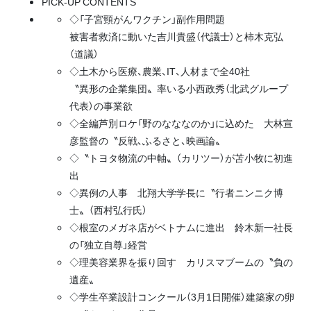
PICK-UP CONTENTS
◇「子宮頸がんワクチン」副作用問題
被害者救済に動いた吉川貴盛（代議士）と柿木克弘
（道議）
◇土木から医療、農業、IT、人材まで全40社
〝異形の企業集団〟率いる小西政秀（北武グループ
代表）の事業欲
◇全編芦別ロケ「野のなななのか」に込めた 大林宣
彦監督の〝反戦、ふるさと、映画論〟
◇〝トヨタ物流の中軸〟（カリツー）が苫小牧に初進
出
◇異例の人事 北翔大学学長に〝行者ニンニク博
士〟（西村弘行氏）
◇根室のメガネ店がベトナムに進出 鈴木新一社長
の「独立自尊」経営
◇理美容業界を振り回す カリスマブームの〝負の
遺産〟
◇学生卒業設計コンクール（3月1日開催）建築家の卵