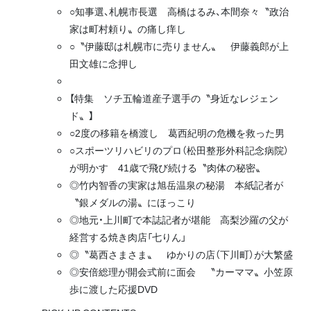
○知事選、札幌市長選 高橋はるみ、本間奈々〝政治
家は町村頼り〟の痛し痒し
○〝伊藤邸は札幌市に売りません〟 伊藤義郎が上
田文雄に念押し
【特集 ソチ五輪道産子選手の〝身近なレジェン
ド〟】
○2度の移籍を橋渡し 葛西紀明の危機を救った男
○スポーツリハビリのプロ（松田整形外科記念病院）
が明かす 41歳で飛び続ける〝肉体の秘密〟
◎竹内智香の実家は旭岳温泉の秘湯 本紙記者が
〝銀メダルの湯〟にほっこり
◎地元・上川町で本誌記者が堪能 高梨沙羅の父が
経営する焼き肉店「七りん」
◎〝葛西さまさま〟 ゆかりの店（下川町）が大繁盛
◎安倍総理が開会式前に面会 〝カーママ〟小笠原
歩に渡した応援DVD