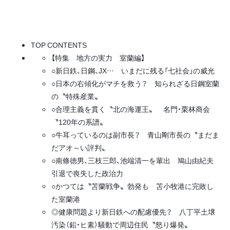
TOP CONTENTS
【特集 地方の実力 室蘭編】
○新日鉄、日鋼、JX… いまだに残る「七社会」の威光
○日本の右傾化がマチを救う？ 知られざる日鋼室蘭
の〝特殊産業〟
○合理主義を貫く〝北の海運王〟 名門・栗林商会
〝120年の系譜〟
○牛耳っているのは副市長？ 青山剛市長の〝まだま
だアオ～い評判〟
○南條徳男、三枝三郎、池端清一を輩出 鳩山由紀夫
引退で喪失した政治力
○かつては〝苫蘭戦争〟勃発も 苫小牧港に完敗し
た室蘭港
◎健康問題より新日鉄への配慮優先？ 八丁平土壌
汚染（鉛・ヒ素）騒動で周辺住民〝怒り爆発〟