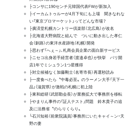
├コンサに190センチ元韓国代表FWが新加入
├イーカムトゥルーが4月下旬にも上場 聞きなれな
い「東京プロマーケット」ってどんな市場？
├廣済堂札幌カントリー倶楽部（北広島）が改名
├北海道大野病院と組んで ついに動き出した孝仁
会（釧路）の東洋水産跡地（札幌）開発
├思わず「へぇ～」、札商会員企業の面白新サービス
├ニセコ出身若手経営者（渡邉卓也）が快挙 パリ開
店1年でミシュラン1つ星獲得
├対立候補なく加藤剛士（名寄市長）再選秒読み
├一度食べたら〝中毒必至〟のラーメン大手「天下一
品」（滋賀県）が激戦の札幌に初上陸
├東和総研（武部勤会長）が業務拡大で事務所を移転
├やまりん事件の「証人テスト」問題 鈴木貴子の追
及に法務省〝のらりくらり〟
└石川知裕（前衆院議員）事務所にいたキャイ～ン・天
野の妻