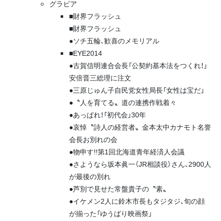
グラビア
■財界フラッシュ
■財界フラッシュ
●ソチ五輪、歓喜のメモリアル
■EYE2014
●古賀信明連合会長「公契約基本法をつくれ！」
安倍晋三総理に注文
●三原じゅん子自民党女性局長「女性は宝だ」
●〝人を育てる〟道の連携作戦着々
●あっぱれ！「初代会」30年
●哀悼〝詩人の経営者〟金本太中カナモト名誉
会長お別れの会
●物申す!!第1回北海道青年経済人会議
●さようなら坂本眞一（JR相談役）さん、2900人
が最後の別れ
●芦別で見せた常盤貴子の〝素〟
●イケメン2人に鈴木市長もタジタジ、旬の顔
が揃った「ゆうばり映画祭」