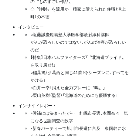
の〝ものすごい作品〟
◇〝浄財〟を流用か 檀家に訴えられた住職（滝上
町）の不徳
インタビュー
○近藤誠慶應義塾大学医学部放射線科講師
がんが恐ろしいのではない、がんの治療が恐ろしい
のだ
【特集】日本ハムファイターズ「〝北海道プライド〟
を取り戻せ！」
○稲葉篤紀「葛西と同じ41歳！今シーズンに、すべてを
かける」
○白井一幸「消えた全力プレーに〝喝〟」
○栗山英樹（監督）「北海道のためにも優勝する」
インサイドレポート
・候補には決まったが… 札幌市長選、本間奈々 気
になる世論調査の数字
・新春パーティーで旭川市長選に言及 東国幹に水
を向けた今津寛の〝真意〟