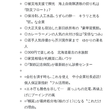
◎被災地支援で脚光 海上自衛隊誘致の切り札は
「防災フロート」？
◎保冷剤、人工水晶、うずらの卵… キラリと光る
〝匠〟な企業
◎大正天皇も宿泊した新日鉄所有の〝豪華迎賓館〟
◎カレーラーメンの人気の火付け役は「安倍なつみ」
◎若手人気俳優から芥川賞作家まで ゆかりの著名
人
◎300円で楽しめる 北海道最古の水族館
◎家賃相場が札幌並に高いワケ
◎「製鉄記念病院」が最新鋭がん診療センター
○会社を潰す時も、これを使え 中小企業社長必読！
個人保証新指針〝フル活用術〟
○エネ庁も難色を示して… 崖っぷちの北電、再値上
げにブーイングの嵐
○「幌延」が最終処分地（核のゴミ）になる〝これだけ
の理由〟