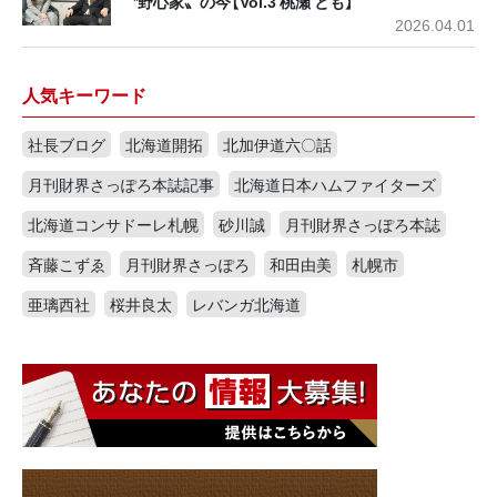
〝野心家〟の今【Vol.3 桃瀬 とも】
2026.04.01
人気キーワード
社長ブログ
北海道開拓
北加伊道六〇話
月刊財界さっぽろ本誌記事
北海道日本ハムファイターズ
北海道コンサドーレ札幌
砂川誠
月刊財界さっぽろ本誌
斉藤こずゑ
月刊財界さっぽろ
和田由美
札幌市
亜璃西社
桜井良太
レバンガ北海道