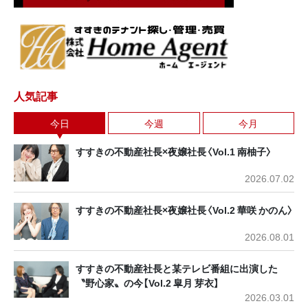
人気記事
今日
今週
今月
すすきの不動産社長×夜嬢社長〈Vol.1 南柚子〉
2026.07.02
すすきの不動産社長×夜嬢社長〈Vol.2 華咲 かのん〉
2026.08.01
すすきの不動産社長と某テレビ番組に出演した
〝野心家〟の今【Vol.2 皐月 芽衣】
2026.03.01