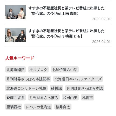
すすきの不動産社長と某テレビ番組に出演した
〝野心家〟の今【Vol.1 南 真白】
2026.02.01
すすきの不動産社長と某テレビ番組に出演した
〝野心家〟の今【Vol.3 桃瀬 とも】
2026.04.01
人気キーワード
北海道開拓
社長ブログ
北加伊道六〇話
月刊財界さっぽろ本誌記事
北海道日本ハムファイターズ
北海道コンサドーレ札幌
砂川誠
月刊財界さっぽろ本誌
斉藤こずゑ
月刊財界さっぽろ
和田由美
札幌市
亜璃西社
レバンガ北海道
桜井良太