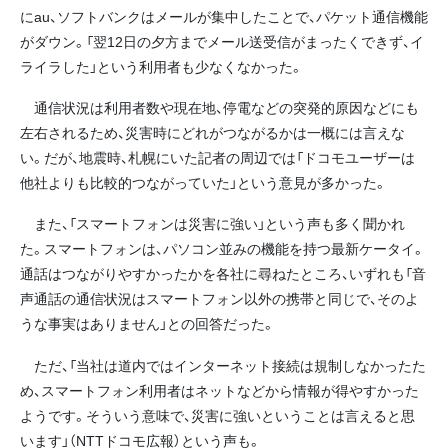
にau、ソフトバンクはメールが集中したことで、パケット通信機能
がダウン。「翌12日の夕方までメール送受信がまったくできず、イ
ライラした」という利用者も少なくなかった。
通信状況は利用者数や現在地、停電などの突発的原因などにも
左右されるため、災害時にどれがつながるかは一概には言えな
い。だが、地震時、札幌にいた記者の周辺では「ドコモユーザーは
他社よりも比較的つながっていた」という意見が多かった。
また、「スマートフォンは災害に強い」という声も多く聞かれ
た。スマートフォンは、パソコン並みの機能を持つ最新ケータイ。
通話はつながりやすかったかを各社に尋ねたところ、いずれも「音
声通話の通信状況はスマートフォン以外の携帯と同じで、そのよ
うな事実はありません」との回答だった。
ただ、「当社は道内ではインターネット接続は規制しなかったた
め、スマートフォン利用者はネットなどから情報が得やすかった
ようです。そういう意味で、災害に強いということは言えると思
います」（NTTドコモ広報）という声も。