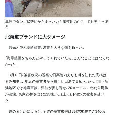
津波でダンゴ状態にからまったカキ養殖用のかご ©財界さっぽ
ろ
北海道ブランドに大ダメージ
観光と並ぶ基幹産業、漁業も大きな傷を負った。
「海岸整備をちゃんとやってくれていたら、こんなことにはならな
かった」
3月13日、被害状況の視察で日高管内えりも町を訪れた高橋は
るみ知事は、地元の漁業者から厳しい口調で責められた。同町・新
浜地区では地震直後に津波が押し寄せ、20メートルにわたり堤防
が決壊。民家26棟を含む125棟が、床上・床下浸水の被害を受け
た。
道のまとめによると、全道の漁業被害は3月末現在で約340億