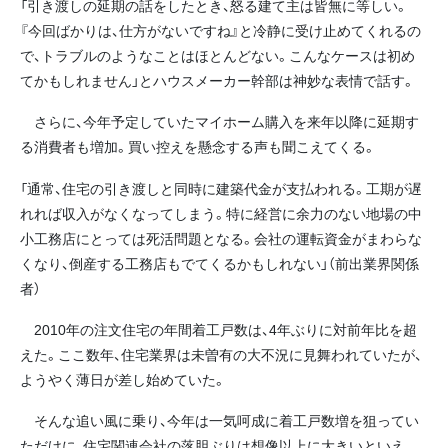
「引き渡しの延期の話をしたとき、怒る建て主は皆無に等しい。
『今回ばかりは、仕方がないですね』と冷静に受け止めてくれるの
で、トラブルのようなことはほとんどない。こんなケースは初め
てかもしれません」とハウスメーカー幹部は神妙な表情で話す。
さらに、今年予定していたマイホーム購入を来年以降に延期す
る消費者も増加。買い控えを懸念する声も聞こえてくる。
「通常、住宅の引き渡しと同時に建築代金が支払われる。工期が遅
れれば収入がなくなってしまう。特に経営に余力のない地場の中
小工務店にとっては死活問題となる。会社の運転資金がまわらな
くなり、倒産する工務店もでてくるかもしれない」（前出業界関係
者）
2010年の注文住宅の年間着工戸数は、4年ぶりに対前年比を超
えた。ここ数年、住宅業界は未曽有の大不況に見舞われていたが、
ようやく薄日が差し始めていた。
そんな追い風に乗り、今年は一気呵成に着工戸数増を狙ってい
ただけに、住宅関連会社の落胆ぶりは想像以上に大きいといえ