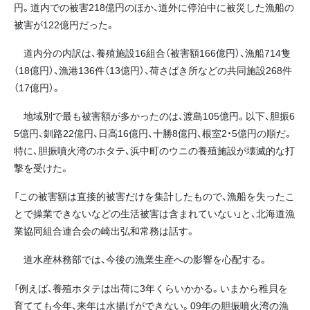
円。道内での被害218億円のほか、道外に停泊中に被災した漁船の
被害が122億円だった。
道内分の内訳は、養殖施設16組合（被害額166億円）、漁船714隻
（18億円）、漁港136件（13億円）、荷さばき所などの共同施設268件
（17億円）。
地域別で最も被害額が多かったのは、渡島105億円。以下、胆振6
5億円、釧路22億円、日高16億円、十勝8億円、根室2・5億円の順だ。
特に、胆振噴火湾のホタテ、浜中町のウニの養殖施設が壊滅的な打
撃を受けた。
「この被害額は直接的被害だけを集計したもので、漁船を失ったこ
とで操業できないなどの生活被害は含まれていない」と、北海道漁
業協同組合連合会の崎出弘和常務は話す。
道水産林務部では、今後の漁業生産への影響を心配する。
「例えば、養殖ホタテは出荷に3年くらいかかる。いまから稚貝を
育てても今年、来年は水揚げができない。09年の胆振噴火湾の漁