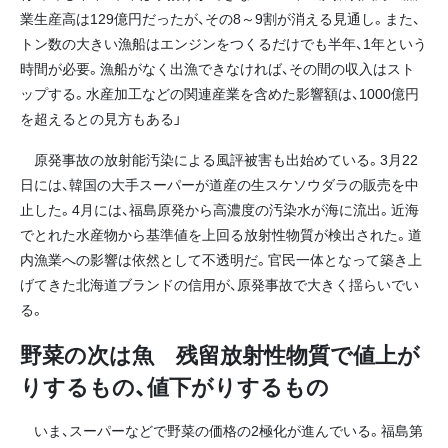
業生産高は129億円だったが、その8～9割が消える見通し。また、
トン数の大きい漁船はエンジンをつくるだけでも半年、1年という
時間が必要。漁船がなく出漁できなければ、その間の収入はスト
ップする。水産加工などの関連産業を含めた影響額は、1000億円
を超えるとの見方もある」
原発事故の放射能汚染による風評被害も出始めている。3月22
日には、韓国の大手スーパーが道産の生スケソウダラの販売を中
止した。4月には、福島原発から高濃度の汚染水が海に流出。近海
でとれた水産物から基準値を上回る放射性物質が検出された。道
内漁業への影響は依然として不透明だ。官民一体となって築き上
げてきた北海道ブランドの信用が、原発事故で大きく揺らいでい
る。
野菜の次は魚 残留放射性物質で値上が
りするもの、値下がりするもの
いま、スーパーなどで野菜の価格の2極化が進んでいる。福島第