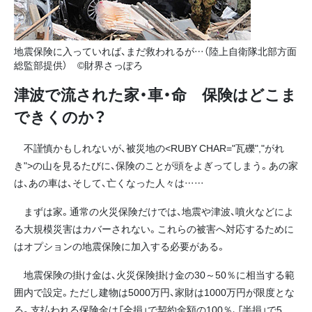
地震保険に入っていれば、まだ救われるが…（陸上自衛隊北部方面
総監部提供） ©財界さっぽろ
津波で流された家・車・命 保険はどこま
できくのか？
不謹慎かもしれないが、被災地の<RUBY CHAR="瓦礫","がれ
き">の山を見るたびに、保険のことが頭をよぎってしまう。あの家
は、あの車は、そして、亡くなった人々は……
まずは家。通常の火災保険だけでは、地震や津波、噴火などによ
る大規模災害はカバーされない。これらの被害へ対応するために
はオプションの地震保険に加入する必要がある。
地震保険の掛け金は、火災保険掛け金の30～50％に相当する範
囲内で設定。ただし建物は5000万円、家財は1000万円が限度とな
る。支払われる保険金は「全損」で契約金額の100％、「半損」で5