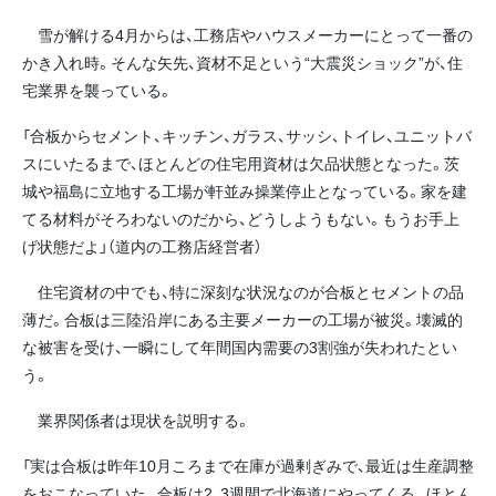
雪が解ける4月からは、工務店やハウスメーカーにとって一番の
かき入れ時。そんな矢先、資材不足という“大震災ショック”が、住
宅業界を襲っている。
「合板からセメント、キッチン、ガラス、サッシ、トイレ、ユニットバ
スにいたるまで、ほとんどの住宅用資材は欠品状態となった。茨
城や福島に立地する工場が軒並み操業停止となっている。家を建
てる材料がそろわないのだから、どうしようもない。もうお手上
げ状態だよ」（道内の工務店経営者）
住宅資材の中でも、特に深刻な状況なのが合板とセメントの品
薄だ。合板は三陸沿岸にある主要メーカーの工場が被災。壊滅的
な被害を受け、一瞬にして年間国内需要の3割強が失われたとい
う。
業界関係者は現状を説明する。
「実は合板は昨年10月ころまで在庫が過剰ぎみで、最近は生産調整
をおこなっていた。合板は2、3週間で北海道にやってくる。ほとん