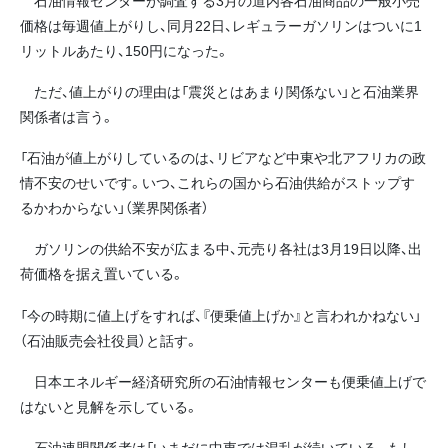
価格は毎週値上がりし、同月22日、レギュラーガソリンはついに1
リットルあたり、150円になった。
ただ、値上がりの理由は「震災とはあまり関係ない」と石油業界
関係者は言う。
「石油が値上がりしているのは、リビアなど中東や北アフリカの政
情不安のせいです。いつ、これらの国から石油供給がストップす
るかわからない」（業界関係者）
ガソリンの供給不安が広まる中、元売り各社は3月19日以降、出
荷価格を据え置いている。
「今の時期に値上げをすれば、『便乗値上げか』と言われかねない」
（石油販売会社役員）と話す。
日本エネルギー経済研究所の石油情報センターも便乗値上げで
はないと見解を示している。
石油連盟関係者は「いまだに中東では混乱が続いている。もし