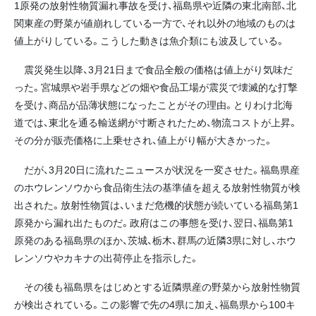
1原発の放射性物質漏れ事故を受け、福島県や近隣の東北南部、北
関東産の野菜が値崩れしている一方で、それ以外の地域のものは
値上がりしている。こうした動きは魚介類にも波及している。
震災発生以降、3月21日まで食品全般の価格は値上がり気味だ
った。宮城県や岩手県などの畑や食品工場が震災で壊滅的な打撃
を受け、商品が品薄状態になったことがその理由。とりわけ北海
道では、東北を通る輸送網が寸断されたため、物流コストが上昇。
その分が販売価格に上乗せされ、値上がり幅が大きかった。
だが、3月20日に流れたニュースが状況を一変させた。福島県産
のホウレンソウから食品衛生法の基準値を超える放射性物質が検
出された。放射性物質は、いまだ危機的状態が続いている福島第1
原発から漏れ出たものだ。政府はこの事態を受け、翌日、福島第1
原発のある福島県のほか、茨城、栃木、群馬の近隣3県に対し、ホウ
レンソウやカキナの出荷停止を指示した。
その後も福島県をはじめとする近隣県産の野菜から放射性物質
が検出されている。この影響で先の4県に加え、福島県から100キ