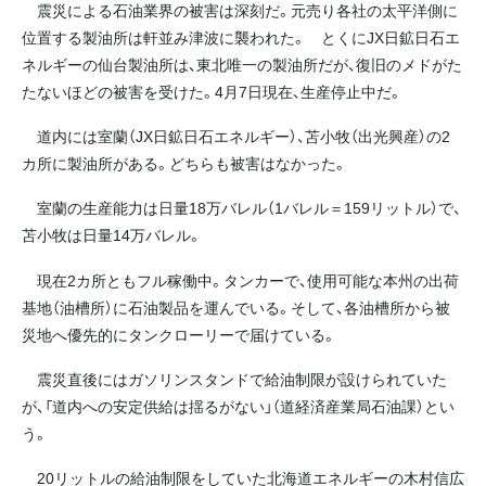
震災による石油業界の被害は深刻だ。元売り各社の太平洋側に
位置する製油所は軒並み津波に襲われた。 とくにJX日鉱日石エ
ネルギーの仙台製油所は、東北唯一の製油所だが、復旧のメドがた
たないほどの被害を受けた。4月7日現在、生産停止中だ。
道内には室蘭（JX日鉱日石エネルギー）、苫小牧（出光興産）の2
カ所に製油所がある。どちらも被害はなかった。
室蘭の生産能力は日量18万バレル（1バレル＝159リットル）で、
苫小牧は日量14万バレル。
現在2カ所ともフル稼働中。タンカーで、使用可能な本州の出荷
基地（油槽所）に石油製品を運んでいる。そして、各油槽所から被
災地へ優先的にタンクローリーで届けている。
震災直後にはガソリンスタンドで給油制限が設けられていた
が、「道内への安定供給は揺るがない」（道経済産業局石油課）とい
う。
20リットルの給油制限をしていた北海道エネルギーの木村信広