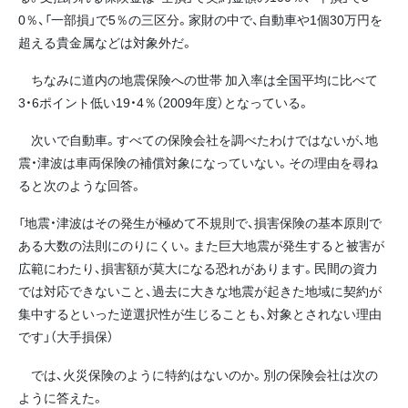
0％、「一部損」で5％の三区分。家財の中で、自動車や1個30万円を
超える貴金属などは対象外だ。
ちなみに道内の地震保険への世帯 加入率は全国平均に比べて
3・6ポイント低い19・4％（2009年度）となっている。
次いで自動車。すべての保険会社を調べたわけではないが、地
震・津波は車両保険の補償対象になっていない。その理由を尋ね
ると次のような回答。
「地震・津波はその発生が極めて不規則で、損害保険の基本原則で
ある大数の法則にのりにくい。また巨大地震が発生すると被害が
広範にわたり、損害額が莫大になる恐れがあります。民間の資力
では対応できないこと、過去に大きな地震が起きた地域に契約が
集中するといった逆選択性が生じることも、対象とされない理由
です」（大手損保）
では、火災保険のように特約はないのか。別の保険会社は次の
ように答えた。