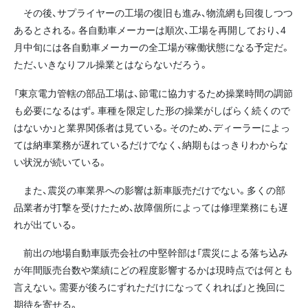
その後、サプライヤーの工場の復旧も進み、物流網も回復しつつ
あるとされる。各自動車メーカーは順次、工場を再開しており、4
月中旬には各自動車メーカーの全工場が稼働状態になる予定だ。
ただ、いきなりフル操業とはならないだろう。
「東京電力管轄の部品工場は、節電に協力するため操業時間の調節
も必要になるはず。車種を限定した形の操業がしばらく続くので
はないか」と業界関係者は見ている。そのため、ディーラーによっ
ては納車業務が遅れているだけでなく、納期もはっきりわからな
い状況が続いている。
また、震災の車業界への影響は新車販売だけでない。多くの部
品業者が打撃を受けたため、故障個所によっては修理業務にも遅
れが出ている。
前出の地場自動車販売会社の中堅幹部は「震災による落ち込み
が年間販売台数や業績にどの程度影響するかは現時点では何とも
言えない。需要が後ろにずれただけになってくれれば」と挽回に
期待を寄せる。