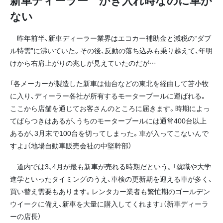
ない
昨年前半、新車ディーラー業界はエコカー補助金と減税の“ダブ
ル特需”に沸いていた。その後、反動の落ち込みも乗り越えて、年明
けから右肩上がりの兆しが見えていたのだが…
「各メーカーが製造した新車は仙台などの東北を経由して苫小牧
に入り、ディーラー各社が所有するモータープールに運ばれる。
ここから店舗を通じてお客さんのところに届きます。時期によっ
てばらつきはあるが、うちのモータープールには通常400台以上
あるが、3月末で100台を切ってしまった。車が入ってこないんで
すよ」（地場自動車販売会社の中堅幹部）
道内では3、4月が最も新車が売れる時期だという。「就職や大学
進学といったタイミングのうえ、車検の更新期を迎える車が多く、
買い替え需要もあります。レンタカー業者も繁忙期のゴールデン
ウイークに備え、新車を大量に購入してくれます」（新車ディーラ
ーの店長）