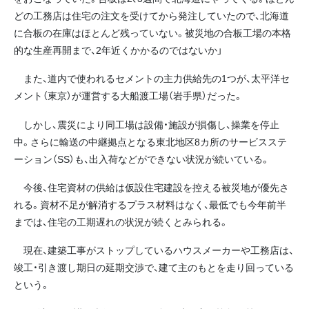
どの工務店は住宅の注文を受けてから発注していたので、北海道
に合板の在庫はほとんど残っていない。被災地の合板工場の本格
的な生産再開まで、2年近くかかるのではないか」
また、道内で使われるセメントの主力供給先の1つが、太平洋セ
メント（東京）が運営する大船渡工場（岩手県）だった。
しかし、震災により同工場は設備・施設が損傷し、操業を停止
中。さらに輸送の中継拠点となる東北地区8カ所のサービスステ
ーション（SS）も、出入荷などができない状況が続いている。
今後、住宅資材の供給は仮設住宅建設を控える被災地が優先さ
れる。資材不足が解消するプラス材料はなく、最低でも今年前半
までは、住宅の工期遅れの状況が続くとみられる。
現在、建築工事がストップしているハウスメーカーや工務店は、
竣工・引き渡し期日の延期交渉で、建て主のもとを走り回っている
という。