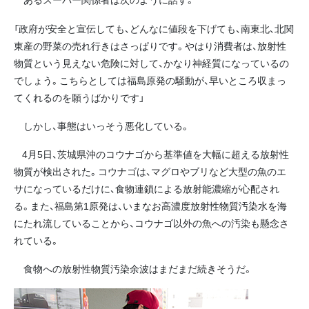
「政府が安全と宣伝しても、どんなに値段を下げても、南東北、北関
東産の野菜の売れ行きはさっぱりです。やはり消費者は、放射性
物質という見えない危険に対して、かなり神経質になっているの
でしょう。こちらとしては福島原発の騒動が、早いところ収まっ
てくれるのを願うばかりです」
しかし、事態はいっそう悪化している。
4月5日、茨城県沖のコウナゴから基準値を大幅に超える放射性
物質が検出された。コウナゴは、マグロやブリなど大型の魚のエ
サになっているだけに、食物連鎖による放射能濃縮が心配され
る。また、福島第1原発は、いまなお高濃度放射性物質汚染水を海
にたれ流していることから、コウナゴ以外の魚への汚染も懸念さ
れている。
食物への放射性物質汚染余波はまだまだ続きそうだ。