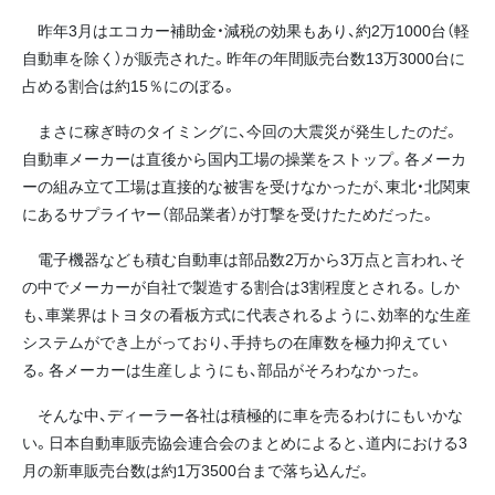
昨年3月はエコカー補助金・減税の効果もあり、約2万1000台（軽
自動車を除く）が販売された。昨年の年間販売台数13万3000台に
占める割合は約15％にのぼる。
まさに稼ぎ時のタイミングに、今回の大震災が発生したのだ。
自動車メーカーは直後から国内工場の操業をストップ。各メーカ
ーの組み立て工場は直接的な被害を受けなかったが、東北・北関東
にあるサプライヤー（部品業者）が打撃を受けたためだった。
電子機器なども積む自動車は部品数2万から3万点と言われ、そ
の中でメーカーが自社で製造する割合は3割程度とされる。しか
も、車業界はトヨタの看板方式に代表されるように、効率的な生産
システムができ上がっており、手持ちの在庫数を極力抑えてい
る。各メーカーは生産しようにも、部品がそろわなかった。
そんな中、ディーラー各社は積極的に車を売るわけにもいかな
い。日本自動車販売協会連合会のまとめによると、道内における3
月の新車販売台数は約1万3500台まで落ち込んだ。