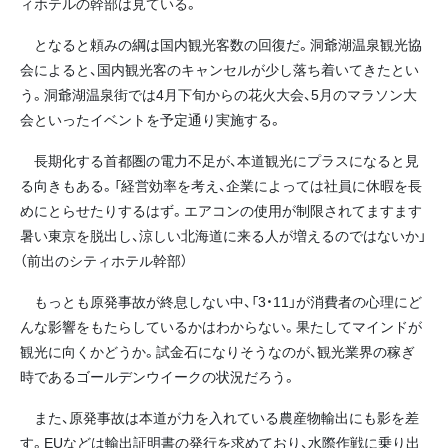
ィホテルの幹部は見ている。
となると頼みの綱は国内観光客数の回復だ。洞爺湖温泉観光協
会によると、国内観光客のキャンセルが少し落ち着いてきたとい
う。洞爺湖温泉街では4月下旬からの花火大会、5月のマラソン大
会といったイベントを予定通り実施する。
長期化する首都圏の電力不足が、本道観光にプラスになると見
る向きもある。「経営効率を考え、企業によっては社員に休暇を長
めにとらせたりするはず。エアコンの使用が制限されてますます
暑い東京を脱出し、涼しい北海道に来る人が増えるのではないか」
（前出のシティホテル幹部）
もっとも原発事故が終息しない中、「3・11」が消費者の心理にど
んな影響をもたらしているかはわからない。果たしてマインドが
観光に向くかどうか。試金石になりそうなのが、観光業界の稼ぎ
時であるゴールデンウイークの状況だろう。
また、原発事故は本道が力を入れている農産物輸出にも影を差
す。EUなどは輸出証明書の発行を求めており、水際作戦に乗り出