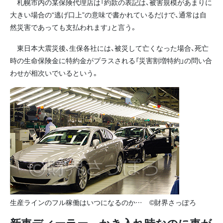
札幌市内の某保険代理店は「約款の表記は、被害規模があまりに
大きい場合の“逃げ口上”の意味で書かれているだけで、通常は自
然災害であっても支払われます」と言う。
東日本大震災後、生保各社には、被災して亡くなった場合、死亡
時の生命保険金に特約金がプラスされる「災害割増特約」の問い合
わせが相次いでいるという。
生産ラインのフル稼働はいつになるのか… ©財界さっぽろ
新車ディーラー かき入れ時なのに車が