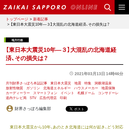
トップページ
新着記事
【東日本大震災10年―３】大混乱の北海道経済、その損失は？
【東日本大震災10年―３】大混乱の北海道経
済、その損失は？
2021年03月13日 14時46分
月刊財界さっぽろ本誌記事
東日本大震災
地震
特集
洞爺湖温泉
放射性物質
ガソリン
北海道エネルギー
ハウスメーカー
地震保険
カーディーラー
スマートフォン
イベント
札幌ドーム
コンサドーレ
道内テレビ局
STV
広告代理店
印刷
財界さっぽろ編集部
東日本大震災から10年、あのとき北海道には何が起き、どう対応