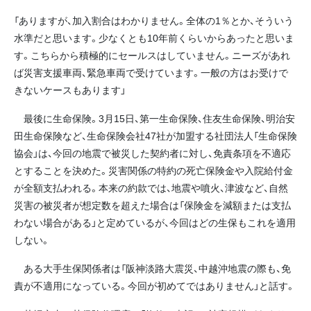
「ありますが、加入割合はわかりません。全体の1％とか、そういう
水準だと思います。少なくとも10年前くらいからあったと思いま
す。こちらから積極的にセールスはしていません。ニーズがあれ
ば災害支援車両、緊急車両で受けています。一般の方はお受けで
きないケースもあります」
最後に生命保険。3月15日、第一生命保険、住友生命保険、明治安
田生命保険など、生命保険会社47社が加盟する社団法人「生命保険
協会」は、今回の地震で被災した契約者に対し、免責条項を不適応
とすることを決めた。災害関係の特約の死亡保険金や入院給付金
が全額支払われる。本来の約款では、地震や噴火、津波など、自然
災害の被災者が想定数を超えた場合は「保険金を減額または支払
わない場合がある」と定めているが、今回はどの生保もこれを適用
しない。
ある大手生保関係者は「阪神淡路大震災、中越沖地震の際も、免
責が不適用になっている。今回が初めてではありません」と話す。