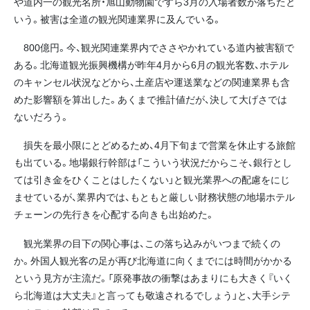
や道内一の観光名所・旭山動物園ですら3月の入場者数が落ちたと
いう。被害は全道の観光関連業界に及んでいる。
800億円。今、観光関連業界内でささやかれている道内被害額で
ある。北海道観光振興機構が昨年4月から6月の観光客数、ホテル
のキャンセル状況などから、土産店や運送業などの関連業界も含
めた影響額を算出した。あくまで推計値だが、決して大げさでは
ないだろう。
損失を最小限にとどめるため、4月下旬まで営業を休止する旅館
も出ている。地場銀行幹部は「こういう状況だからこそ、銀行とし
ては引き金をひくことはしたくない」と観光業界への配慮をにじ
ませているが、業界内では、もともと厳しい財務状態の地場ホテル
チェーンの先行きを心配する向きも出始めた。
観光業界の目下の関心事は、この落ち込みがいつまで続くの
か。外国人観光客の足が再び北海道に向くまでには時間がかかる
という見方が主流だ。「原発事故の衝撃はあまりにも大きく『いく
ら北海道は大丈夫』と言っても敬遠されるでしょう」と、大手シテ