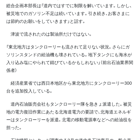
総合企画本部長は「道内ではすでに制限を解いています。しかし、
被災地でのガソリン不足は続いています。引き続き、お客さまに
は節約のお願いをしていきます」と話す。
津波で流されたのは製油所だけではない。
「東北地方はタンクローリーも流されて足りない状況。さらにガ
ソリンスタンドの給油機も壊されている。地下タンクにも海水が
入り込み塩にやられて錆びているかもしれない」（前出石油業界関
係者）
経済産業省では西日本地区から東北地方にタンクローリー300
台を追加投入している。
道内石油販売会社もタンクローリー隊を急きょ派遣した。被災
地の電力復旧作業にあたる北海道電力の要請で、北海道エネルギ
ーはタンクローリーを派遣。北電の移動電源車などへの給油役を
担った。
石油情報センターが調査する3月の道内各石油商品の一般小売