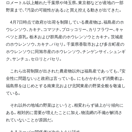
ロメートル以上離れた千葉県や埼玉県、東京都などが産地の一部
野菜まで、「汚染の可能性がある」と買え控える動きが出てきた。
4月7日時点で政府が出荷を制限している農産物は、福島産のホ
ウレンソウ、カキナ、コマツナ、ブロッコリー、カリフラワー、キャ
ベツと原乳。栃木および群馬産のホウレンソウとカキナ。茨城産
のホウレンソウ、カキナ、パセリ。千葉県香取市および多古町産の
ホウレンソウに同旭市産のホウレンソウ、チンゲンサイ、シュンギ
ク、サンチュ、セロリとパセリ。
これら出荷制限が出された農産物以外は福島産であっても、「安
全性に問題ない」と政府は言っている。にもかかわらず消費者は、
福島県をはじめとする南東北および北関東産の野菜全般を敬遠し
ている。
それ以外の地域の野菜はというと、相変わらず値上がり傾向に
ある。相対的に需要が増えたことに加え、物流網の不備が解消さ
れていないことが原因だ。
あるスーパー関係者は次のように話す。