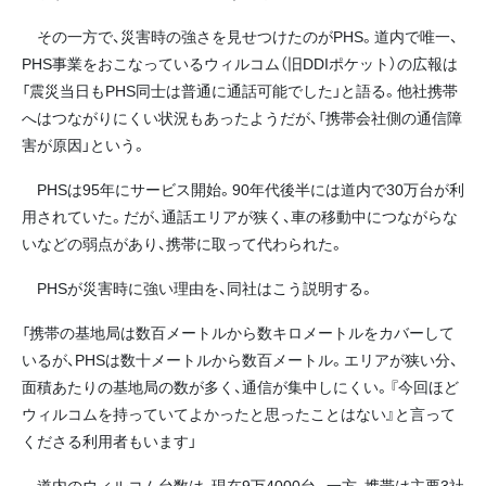
その一方で、災害時の強さを見せつけたのがPHS。道内で唯一、
PHS事業をおこなっているウィルコム（旧DDIポケット）の広報は
「震災当日もPHS同士は普通に通話可能でした」と語る。他社携帯
へはつながりにくい状況もあったようだが、「携帯会社側の通信障
害が原因」という。
PHSは95年にサービス開始。90年代後半には道内で30万台が利
用されていた。だが、通話エリアが狭く、車の移動中につながらな
いなどの弱点があり、携帯に取って代わられた。
PHSが災害時に強い理由を、同社はこう説明する。
「携帯の基地局は数百メートルから数キロメートルをカバーして
いるが、PHSは数十メートルから数百メートル。エリアが狭い分、
面積あたりの基地局の数が多く、通信が集中しにくい。『今回ほど
ウィルコムを持っていてよかったと思ったことはない』と言って
くださる利用者もいます」
道内のウィルコム台数は、現在9万4000台。一方、携帯は主要3社