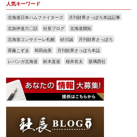
人気キーワード
北海道日本ハムファイターズ
月刊財界さっぽろ本誌記事
北加伊道六〇話
社長ブログ
北海道開拓
北海道コンサドーレ札幌
砂川誠
月刊財界さっぽろ
斉藤こずゑ
和田由美
月刊財界さっぽろ本誌
レバンガ北海道
鈴木直道
桜井良太
亜璃西社