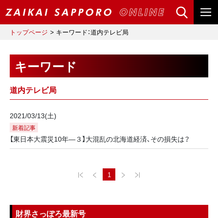
トップページ
キーワード：道内テレビ局
キーワード
道内テレビ局
2021/03/13(土)
新着記事
【東日本大震災10年―３】大混乱の北海道経済、その損失は？
1
財界さっぽろ最新号