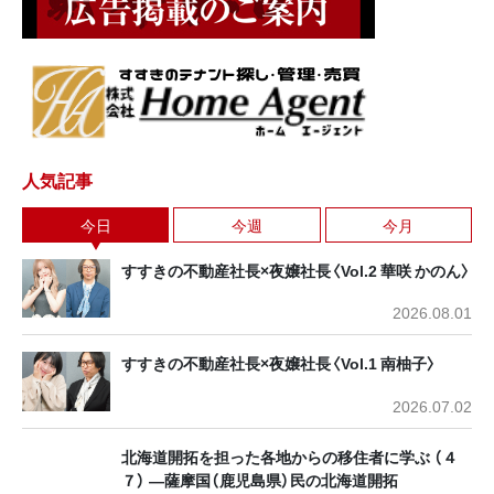
人気記事
今日
今週
今月
すすきの不動産社長×夜嬢社長〈Vol.2 華咲 かのん〉
2026.08.01
すすきの不動産社長×夜嬢社長〈Vol.1 南柚子〉
2026.07.02
北海道開拓を担った各地からの移住者に学ぶ （４
７） ―薩摩国（鹿児島県）民の北海道開拓