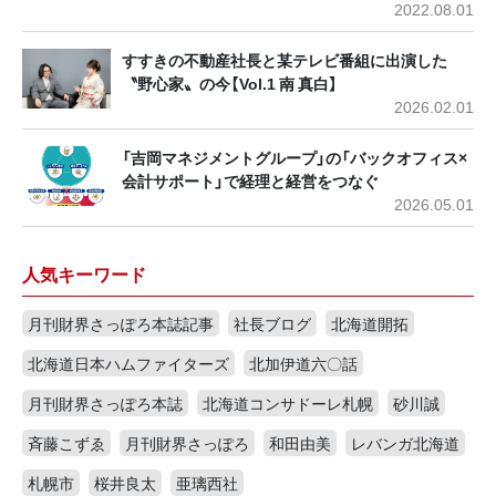
2022.08.01
すすきの不動産社長と某テレビ番組に出演した
〝野心家〟の今【Vol.1 南 真白】
2026.02.01
「吉岡マネジメントグループ」の「バックオフィス×
会計サポート」で経理と経営をつなぐ
2026.05.01
人気キーワード
月刊財界さっぽろ本誌記事
社長ブログ
北海道開拓
北海道日本ハムファイターズ
北加伊道六〇話
月刊財界さっぽろ本誌
北海道コンサドーレ札幌
砂川誠
斉藤こずゑ
月刊財界さっぽろ
和田由美
レバンガ北海道
札幌市
桜井良太
亜璃西社