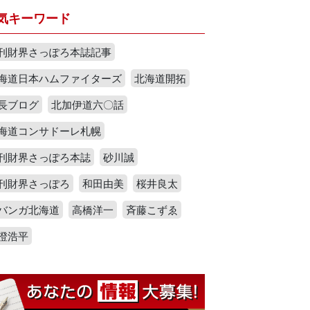
気キーワード
刊財界さっぽろ本誌記事
海道日本ハムファイターズ
北海道開拓
長ブログ
北加伊道六〇話
海道コンサドーレ札幌
刊財界さっぽろ本誌
砂川誠
刊財界さっぽろ
和田由美
桜井良太
バンガ北海道
高橋洋一
斉藤こずゑ
澄浩平