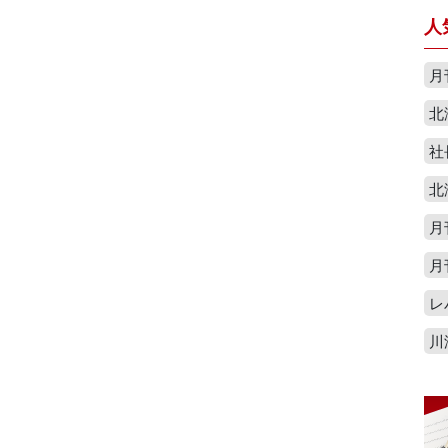
人
月
北
社
北
月
月
レ
川