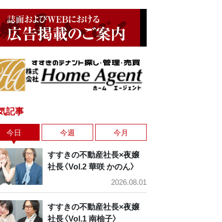
気記事
今日
今週
今月
すすきの不動産社長×夜嬢
社長〈Vol.2 華咲 かのん〉
2026.08.01
すすきの不動産社長×夜嬢
社長〈Vol.1 南柚子〉