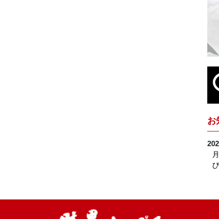
お
202
月