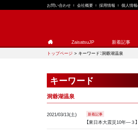
お問い合わせ
会社概要
採用情報
個人情報
ZaisatsuJP
新着記事
トップページ
キーワード：洞爺湖温泉
キーワード
洞爺湖温泉
2021/03/13(土)
新着記事
【東日本大震災10年―３