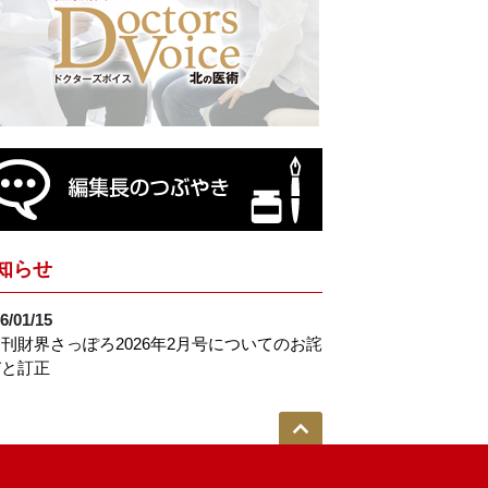
知らせ
6/01/15
刊財界さっぽろ2026年2月号についてのお詫
びと訂正