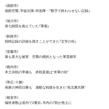
〈函館市〉
函館空襲、学徒出陣、特攻隊…「数字で終わらせない記録」
〈旭川市〉
第七師団を抱えていた「軍都」
〈釧路市〉
戦時記録の詳細を残すことができた「文学の街」
〈室蘭市〉
最も甚大な被害 空襲の標的となった軍需都市
〈稚内市〉
本土決戦の準備も 終戦直後は“米軍の街”
〈帯広・十勝〉
画家の神田日勝も 過酷な戦後を生きた“拓北農兵隊”
〈根室市〉
犠牲者数は道内で2番目、市内の7割が焦土に