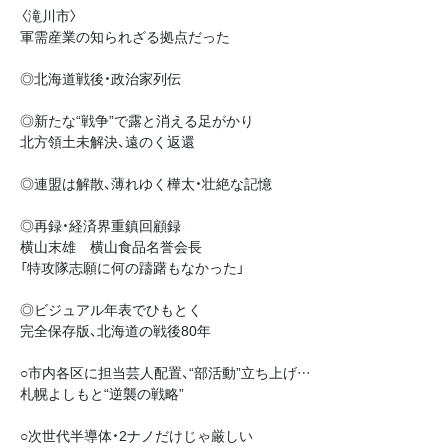
〈滝川市〉
軍需産業の知られざる拠点だった
◎北海道戦後・政治家列伝
◎新たな“戦争”で露と消える足がかり
北方領土未解決、遠のく返還
◎連盟は解散、薄れゆく樺太・壮絶な記憶
◎再録・経済界重鎮回顧録
横山末雄 横山食品名誉会長
「特攻隊志願に何の躊躇もなかった」
◎ビジュアル年表でひもとく
完全保存版、北海道の戦後80年
○市内各区に担当芸人配置、“部活動”立ち上げ…
札幌よしもと“逆襲の戦略”
○次世代半導体・2ナノだけじゃ厳しい