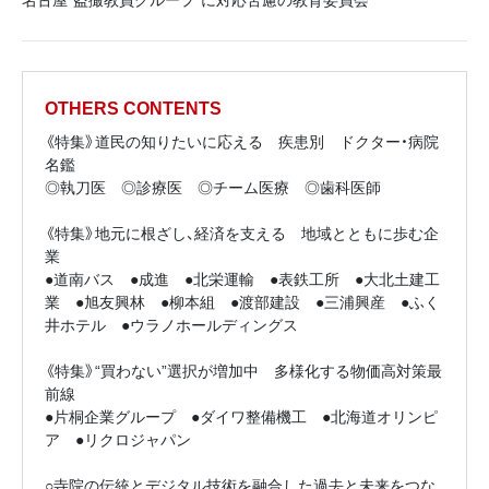
OTHERS CONTENTS
《特集》道民の知りたいに応える 疾患別 ドクター・病院
名鑑
◎執刀医 ◎診療医 ◎チーム医療 ◎歯科医師
《特集》地元に根ざし、経済を支える 地域とともに歩む企
業
●道南バス ●成進 ●北栄運輸 ●表鉄工所 ●大北土建工
業 ●旭友興林 ●柳本組 ●渡部建設 ●三浦興産 ●ふく
井ホテル ●ウラノホールディングス
《特集》“買わない”選択が増加中 多様化する物価高対策最
前線
●片桐企業グループ ●ダイワ整備機工 ●北海道オリンピ
ア ●リクロジャパン
○寺院の伝統とデジタル技術を融合した過去と未来をつな