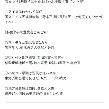
雪まつり5基維持に手を上げた北洋銀行“期待と不安”
◇アイヌ民族から初就任
国立アイヌ民族博物館 野本正博館長「道民こそ何度でもウポポ
イへ」
【特集】“参院選悲喜こもごも”
◎マトモな活動は実質1カ月
岩本剛人、薄氷再選の偶然と必然
◎張り付き釧路市議、有塚利宣の遺言……
移動距離地球半周、鈴木宗男“奇跡の当選”の舞台裏
◎小泉コメ騒動は逆風か逆バネか
東野秀樹当選で見せたJAグループの底力
◎地方議員数は自民、参政と大差
僅差5位、国民民主道連の悩ましい今後