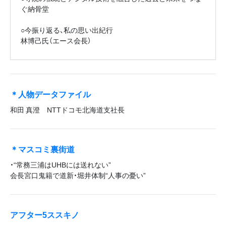
ぐ納骨堂
○今振り返る、私の思い出紀行
林博己氏（エース会長）
＊人物データファイル
和田 真澄 NTTドコモ北海道支社長
＊マスコミ裏街道
・“常務三浦はUHBには送れない”
会長宮口鬼籍で道新・堀井体制“人事の憂い”
アフター5ススキノ