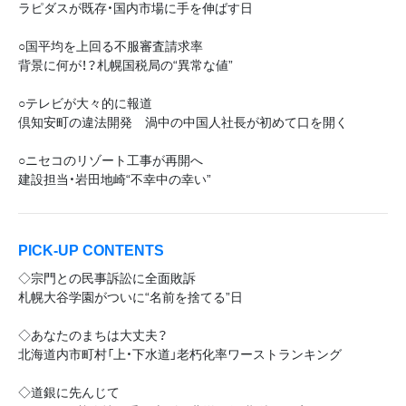
ラピダスが既存・国内市場に手を伸ばす日
○国平均を上回る不服審査請求率
背景に何が！？札幌国税局の“異常な値”
○テレビが大々的に報道
倶知安町の違法開発 渦中の中国人社長が初めて口を開く
○ニセコのリゾート工事が再開へ
建設担当・岩田地崎“不幸中の幸い”
PICK-UP CONTENTS
◇宗門との民事訴訟に全面敗訴
札幌大谷学園がついに“名前を捨てる”日
◇あなたのまちは大丈夫？
北海道内市町村「上・下水道」老朽化率ワーストランキング
◇道銀に先んじて