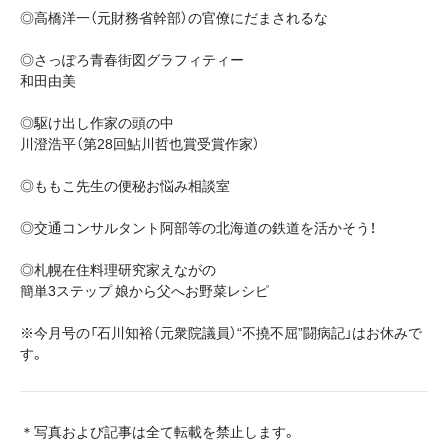
◎高橋洋一（元財務省幹部）の官僚にだまされるな
◎さっぽろ青春街図グラフィティー
和田由美
◎駆け出し作家の頭の中
川澄浩平（第28回鮎川哲也賞受賞作家）
◎ももこ先生の便秘お悩み相談室
◎交通コンサルタント阿部等の北海道の鉄道を活かそう！
◎札幌在住料理研究家えながの
簡単3ステップ 娘から父へお野菜レシピ
※今月号の「石川知裕（元衆院議員）“不撓不屈”闘病記」はお休みで
す。
＊写真および記事は全て転載を禁止します。