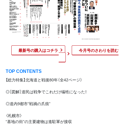
最新号の購入はコチラ
今月号のさわりを読む​
TOP CONTENTS
【総力特集】北海道と戦後80年（全42ページ）
◎［図解］道民は戦争でこれだけ犠牲になった！
◎道内9都市“戦禍の爪痕”
〈札幌市〉
“基地の街”の主要建物は進駐軍が接収