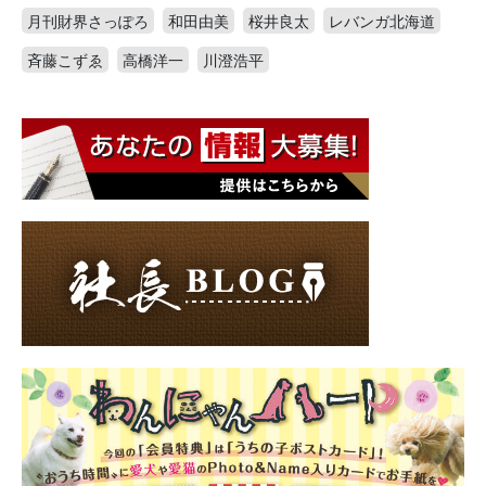
月刊財界さっぽろ
和田由美
桜井良太
レバンガ北海道
斉藤こずゑ
高橋洋一
川澄浩平