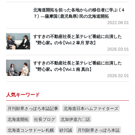
北海道開拓を担った各地からの移住者に学ぶ （４
７） ―薩摩国（鹿児島県）民の北海道開拓
2022.08.01
すすきの不動産社長と某テレビ番組に出演した
〝野心家〟の今【Vol.2 皐月 芽衣】
2026.03.01
すすきの不動産社長と某テレビ番組に出演した
〝野心家〟の今【Vol.1 南 真白】
2026.02.01
人気キーワード
月刊財界さっぽろ本誌記事
北海道日本ハムファイターズ
北海道開拓
社長ブログ
北加伊道六〇話
北海道コンサドーレ札幌
砂川誠
月刊財界さっぽろ本誌