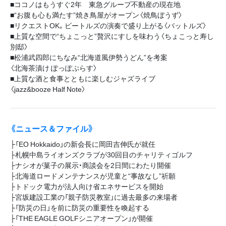
■ココノはもうすぐ2年 東急グループ不動産の現在地
■“お腹も心も満たす”焼き鳥屋がオープン〈焼鳥ぼうず〉
■リクエストOK。ビートルズの演奏で盛り上がる〈バットルズ〉
■上質な空間で“ちょこっと”贅沢にすしを味わう〈ちょこっと寿し
別邸〉
■松浦武四郎にちなみ“北海道風伊勢うどん”を考案
〈北海茶漬け ぽっぽぷらす〉
■上質な酒と食事とともに楽しむジャズライブ
〈jazz&booze Half Note〉
《ニュース＆ファイル》
├「EO Hokkaido」の新会長に岡田吉伸氏が就任
├札幌中島ライオンズクラブが30回目のチャリティゴルフ
├ナシオが菓子の展示・商談会を2日間にわたり開催
├北海道ロードメンテナンスが児童と“事故なし”祈願
├トドック電力が法人向け省エネサービスを開始
├宮坂建設工業の「親子防災教室」に過去最多の来場者
├「防災の日」を前に防災の重要性を喚起する
├「THE EAGLE GOLFシニアオープン」が開催