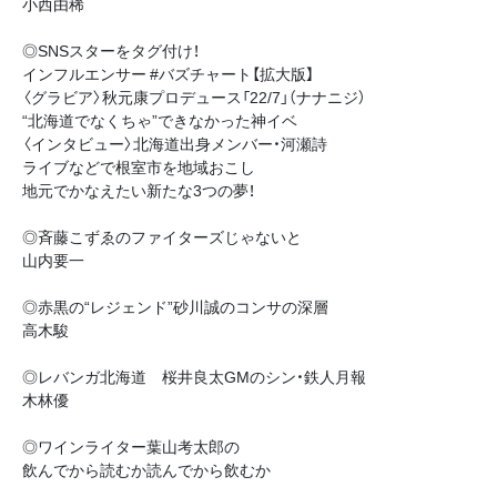
小西由稀
◎SNSスターをタグ付け！
インフルエンサー #バズチャート【拡大版】
〈グラビア〉秋元康プロデュース「22/7」（ナナニジ）
“北海道でなくちゃ”できなかった神イベ
〈インタビュー〉北海道出身メンバー・河瀬詩
ライブなどで根室市を地域おこし
地元でかなえたい新たな3つの夢！
◎斉藤こずゑのファイターズじゃないと
山内要一
◎赤黒の“レジェンド”砂川誠のコンサの深層
高木駿
◎レバンガ北海道 桜井良太GMのシン・鉄人月報
木林優
◎ワインライター葉山考太郎の
飲んでから読むか読んでから飲むか