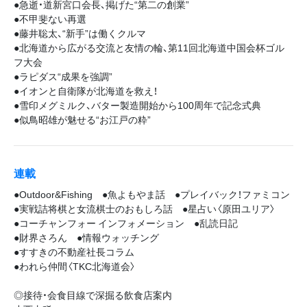
●急逝・道新宮口会長、掲げた“第二の創業”
●不甲斐ない再選
●藤井聡太、“新手”は働くクルマ
●北海道から広がる交流と友情の輪、第11回北海道中国会杯ゴル
フ大会
●ラピダス“成果を強調”
●イオンと自衛隊が北海道を救え！
●雪印メグミルク、バター製造開始から100周年で記念式典
●似鳥昭雄が魅せる“お江戸の粋”
連載
●Outdoor&Fishing ●魚よもやま話 ●プレイバック！ファミコン
●実戦詰将棋と女流棋士のおもしろ話 ●星占い〈原田ユリア〉
●コーチャンフォー インフォメーション ●乱読日記
●財界さろん ●情報ウォッチング
●すすきの不動産社長コラム
●われら仲間〈TKC北海道会〉
◎接待・会食目線で深掘る飲食店案内