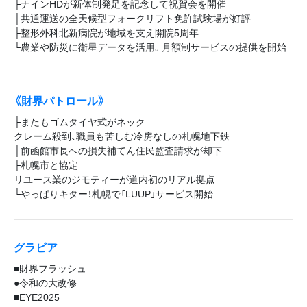
├ナインHDが新体制発足を記念して祝賀会を開催
├共通運送の全天候型フォークリフト免許試験場が好評
├整形外科北新病院が地域を支え開院5周年
└農業や防災に衛星データを活用。月額制サービスの提供を開始
《財界パトロール》
├またもゴムタイヤ式がネック
クレーム殺到、職員も苦しむ冷房なしの札幌地下鉄
├前函館市長への損失補てん住民監査請求が却下
├札幌市と協定
リユース業のジモティーが道内初のリアル拠点
└やっぱりキター！札幌で「LUUP」サービス開始
グラビア
■財界フラッシュ
●令和の大改修
■EYE2025