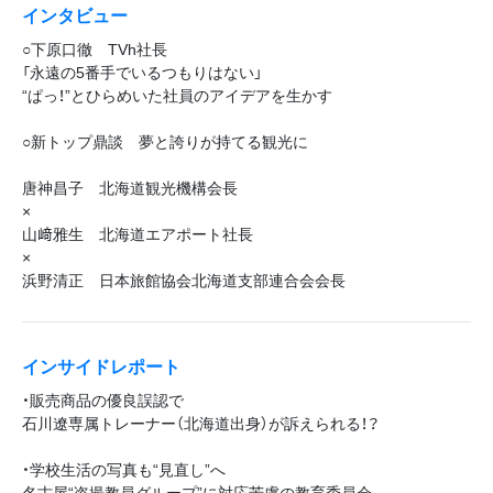
インタビュー
○下原口徹 TVh社長
「永遠の5番手でいるつもりはない」
“ぱっ！”とひらめいた社員のアイデアを生かす
○新トップ鼎談 夢と誇りが持てる観光に
唐神昌子 北海道観光機構会長
×
山﨑雅生 北海道エアポート社長
×
浜野清正 日本旅館協会北海道支部連合会会長
インサイドレポート
・販売商品の優良誤認で
石川遼専属トレーナー（北海道出身）が訴えられる！？
・学校生活の写真も“見直し”へ
名古屋“盗撮教員グループ”に対応苦慮の教育委員会