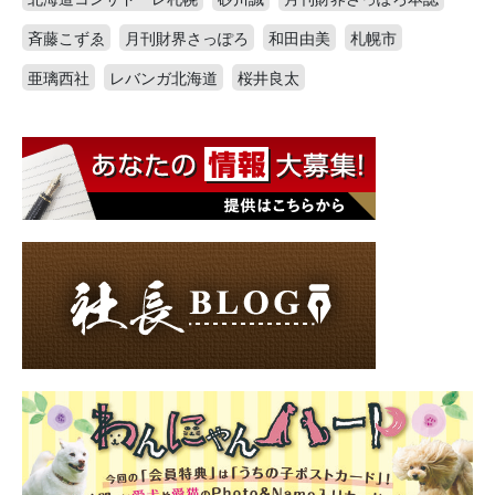
斉藤こずゑ
月刊財界さっぽろ
和田由美
札幌市
亜璃西社
レバンガ北海道
桜井良太