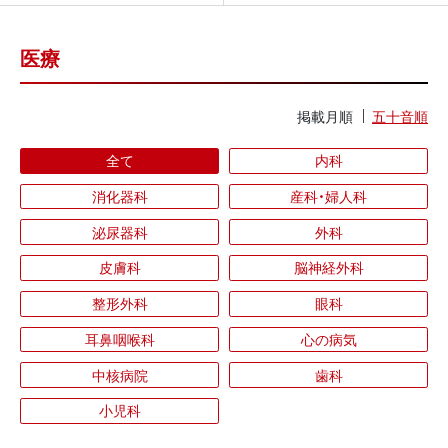
医療
掲載月順
五十音順
全て
内科
消化器科
産科・婦人科
泌尿器科
外科
皮膚科
脳神経外科
整形外科
眼科
耳鼻咽喉科
心の病気
中核病院
歯科
小児科