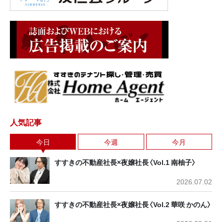
人気記事
今日
今週
今月
すすきの不動産社長×夜嬢社長〈Vol.1 南柚子〉
2026.07.02
すすきの不動産社長×夜嬢社長〈Vol.2 華咲 かのん〉