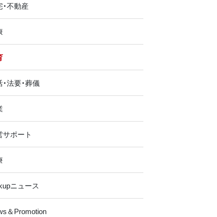
宅・不動産
康
育
活・法要・葬儀
業
営サポート
療
ckupニュース
ws＆Promotion