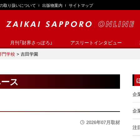
の取り扱いについて
出版物案内
サイトマップ
月刊「財界さっぽろ」
アスリートインタビュー
専門学校
吉田学園
ベース
企
企業
2026年07月取材
注