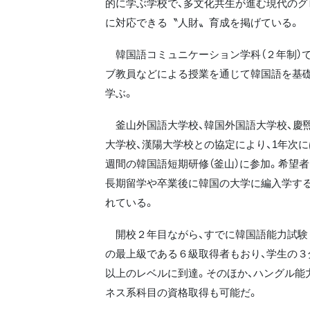
的に学ぶ学校で、多文化共生が進む現代のグ
に対応できる〝人財〟育成を掲げている。
韓国語コミュニケーション学科（２年制）で
ブ教員などによる授業を通じて韓国語を基
学ぶ。
釜山外国語大学校、韓国外国語大学校、慶煕
大学校、漢陽大学校との協定により、1年次
週間の韓国語短期研修（釜山）に参加。希望
長期留学や卒業後に韓国の大学に編入学す
れている。
開校２年目ながら、すでに韓国語能力試験（
の最上級である６級取得者もおり、学生の３
以上のレベルに到達。そのほか、ハングル能
ネス系科目の資格取得も可能だ。