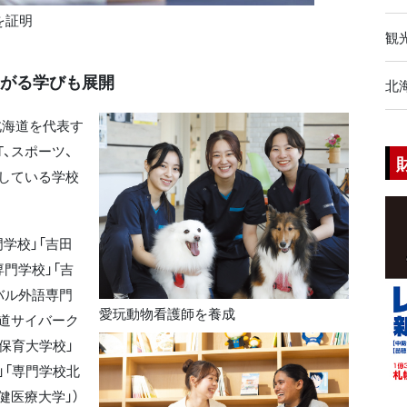
を証明
観
繫がる学びも展開
北
北海道を代表す
T、スポーツ、
している学校
学校」「吉田
門学校」「吉
バル外語専門
愛玩動物看護師を養成
海道サイバーク
保育大学校」
」「専門学校北
健医療大学」）