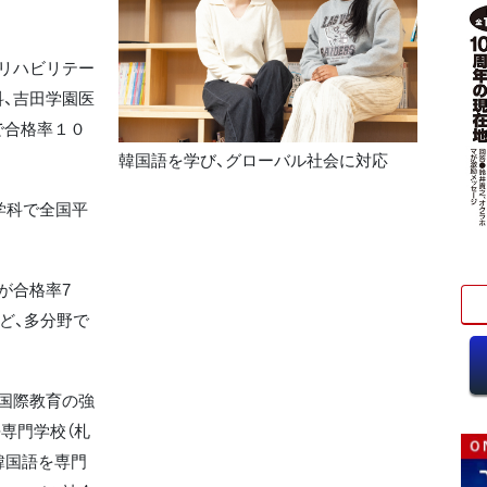
リハビリテー
、吉田学園医
で合格率１０
韓国語を学び、グローバル社会に対応
学科で全国平
が合格率7
など、多分野で
国際教育の強
専門学校（札
韓国語を専門