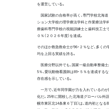
を運営している。
国家試験の合格率が高く、専門学校北海道
ション大学校の理学療法学科と作業療法学科
療歯科専門学校の視能訓練士と歯科技工士
０％（２０２６年度）を達成。
そのほか救急救命士が96・２％など、多くの
均を上回る実績を誇る。
医療分野以外でも、国家一級自動車整備士
5％、愛玩動物看護師は89・５％を達成する
存在感を示している。
一方で、近年同学園が力を入れているのが
化だ。25年に開校した北海道グローバル外語
幌市東区北14条東６丁目）は、道内初となる