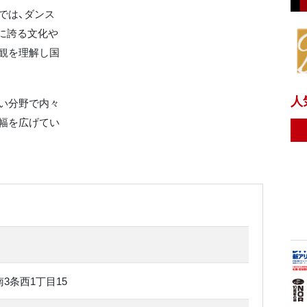
では、ダンス
界に誇る文化や
観を理解し国
人
い分野で内々
幅を広げてい
3条西1丁目15