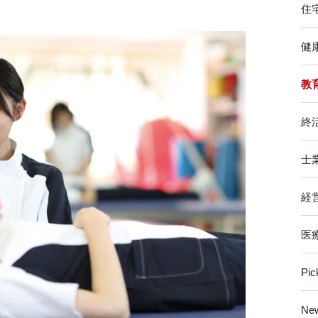
住
健
教
終
士
経
医
Pi
Ne