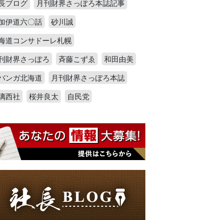
長ブログ
月刊財界さっぽろ本誌記事
加伊道六〇話
砂川誠
海道コンサドーレ札幌
刊財界さっぽろ
斉藤こずゑ
和田由美
バンガ北海道
月刊財界さっぽろ本誌
璃西社
桜井良太
自民党