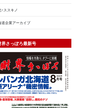
光・ススキノ
海道企業アーカイブ
財界さっぽろ最新号