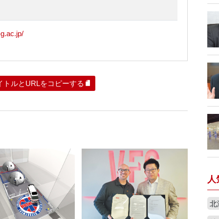
g.ac.jp/
イトルとURLをコピーする
人
北