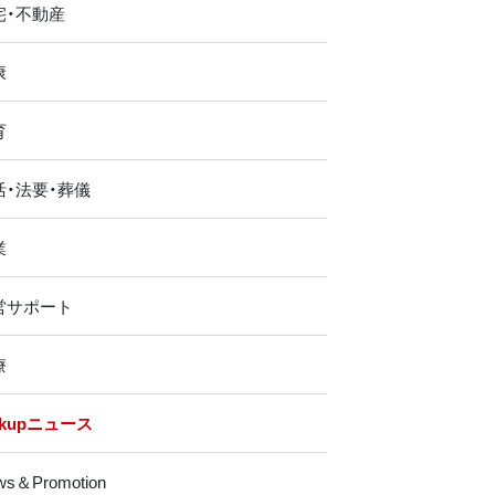
宅・不動産
康
育
活・法要・葬儀
業
営サポート
療
ckupニュース
ws＆Promotion