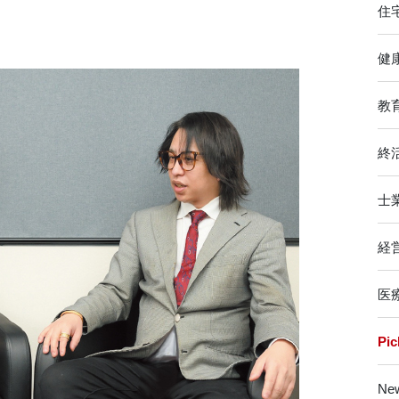
住
健
教
終
士
経
医
Pi
Ne