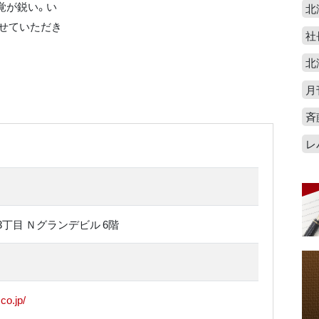
覚が鋭い。い
北
せていただき
社
北
月
斉
レ
丁目 Ｎグランデビル 6階
co.jp/