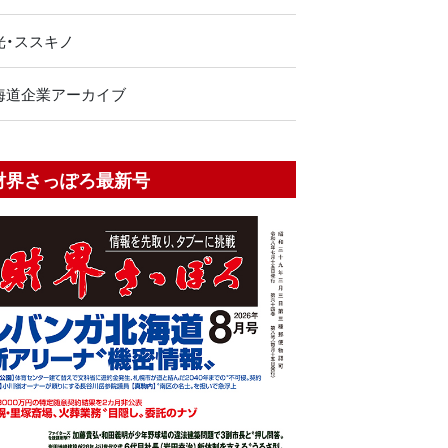
光・ススキノ
海道企業アーカイブ
財界さっぽろ最新号