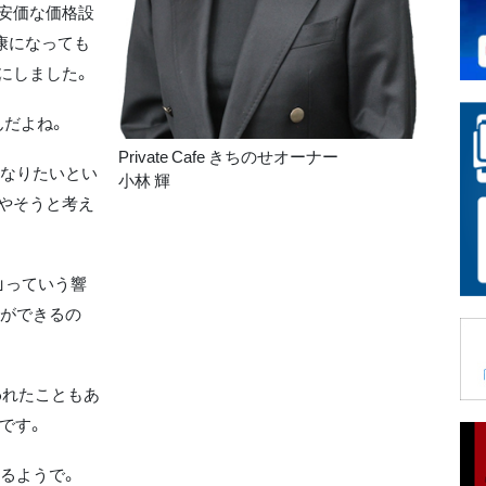
安価な価格設
康になっても
にしました。
んだよね。
Private Cafe きちのせオーナー
なりたいとい
小林 輝
やそうと考え
。
」っていう響
食ができるの
われたこともあ
です。
るようで。