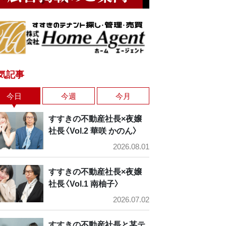
気記事
今日
今週
今月
すすきの不動産社長×夜嬢
社長〈Vol.2 華咲 かのん〉
2026.08.01
すすきの不動産社長×夜嬢
社長〈Vol.1 南柚子〉
2026.07.02
すすきの不動産社長と某テ