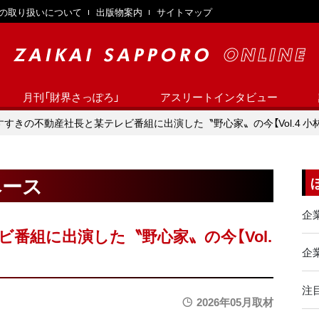
の取り扱いについて
出版物案内
サイトマップ
月刊「財界さっぽろ」
アスリートインタビュー
すすきの不動産社長と某テレビ番組に出演した〝野心家〟の今【Vol.4 小林
ベース
企
番組に出演した〝野心家〟の今【Vol.
企業
注
2026年05月取材