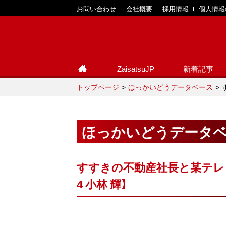
お問い合わせ
会社概要
採用情報
個人情報
ZaisatsuJP
新着記事
トップページ
ほっかいどうデータベース
ほっかいどうデータ
すすきの不動産社長と某テレビ
4 小林 輝】