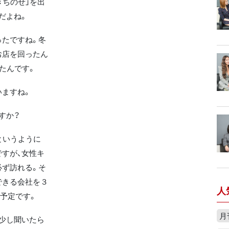
ちのせ」を出
だよね。
たですね。冬
お店を回ったん
たんです。
ますね。
すか？
というように
すが、女性キ
必ず訪れる。そ
できる会社を３
人
予定です。
月
少し聞いたら