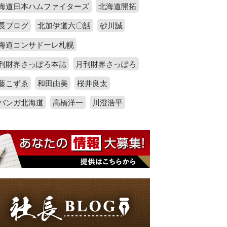
海道日本ハムファイターズ
北海道開拓
長ブログ
北加伊道六〇話
砂川誠
海道コンサドーレ札幌
刊財界さっぽろ本誌
月刊財界さっぽろ
藤こずゑ
和田由美
桜井良太
バンガ北海道
高橋洋一
川澄浩平