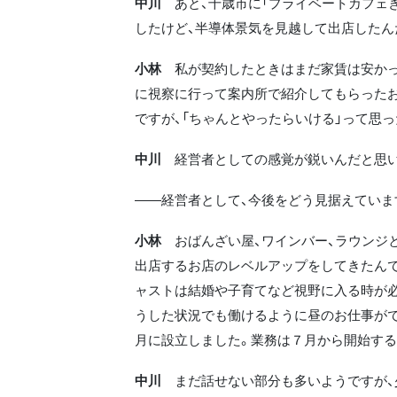
中川
あと、千歳市に「プライベートカフェき
したけど、半導体景気を見越して出店したん
小林
私が契約したときはまだ家賃は安かっ
に視察に行って案内所で紹介してもらった
ですが、「ちゃんとやったらいける」って思っ
中川
経営者としての感覚が鋭いんだと思い
――経営者として、今後をどう見据えていま
小林
おばんざい屋、ワインバー、ラウンジ
出店するお店のレベルアップをしてきたんで
ャストは結婚や子育てなど視野に入る時が
うした状況でも働けるように昼のお仕事が
月に設立しました。業務は７月から開始する
中川
まだ話せない部分も多いようですが、