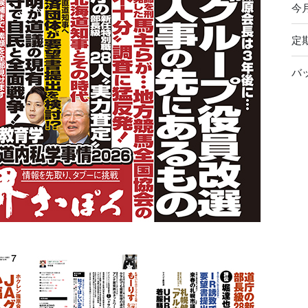
今
定
バ