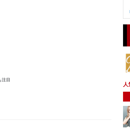
も注目
人