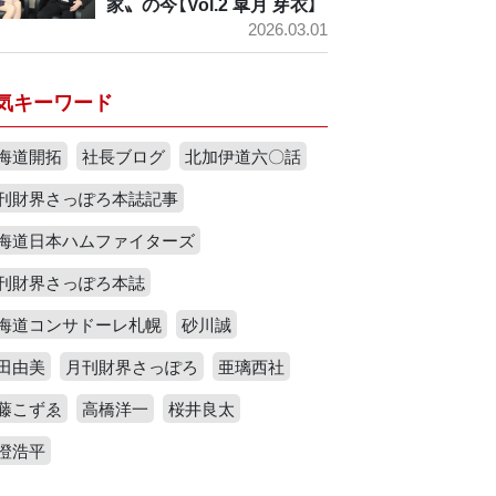
家〟の今【Vol.2 皐月 芽衣】
2026.03.01
気キーワード
海道開拓
社長ブログ
北加伊道六〇話
刊財界さっぽろ本誌記事
海道日本ハムファイターズ
刊財界さっぽろ本誌
海道コンサドーレ札幌
砂川誠
田由美
月刊財界さっぽろ
亜璃西社
藤こずゑ
高橋洋一
桜井良太
澄浩平