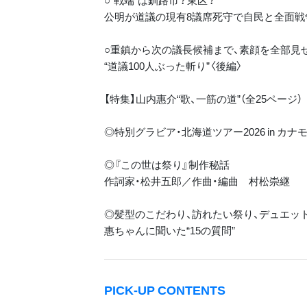
○“戦端”は釧路市？東区？
公明が道議の現有8議席死守で自民と全面戦
○重鎮から次の議長候補まで、素顔を全部見
“道議100人ぶった斬り”〈後編〉
【特集】山内惠介“歌、一筋の道”（全25ページ）
◎特別グラビア・北海道ツアー2026 in カナ
◎『この世は祭り』制作秘話
作詞家・松井五郎／作曲・編曲 村松崇継
◎髪型のこだわり、訪れたい祭り、デュエッ
惠ちゃんに聞いた“15の質問”
PICK-UP CONTENTS