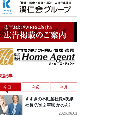
気記事
今日
今週
今月
すすきの不動産社長×夜嬢
社長〈Vol.2 華咲 かのん〉
2026.08.01