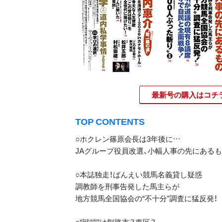
最新号の購入はコチ
TOP CONTENTS
○ホクレン篠原会長は3年後に…
JAグループ役員改選、小幅人事の先にある
○本誌独走！ばんえい競馬名義貸し疑惑
調教師を刑事告発した馬主らが
地方競馬全国協会の“不十分”調査に猛反発！