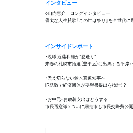
インタビュー
○山内惠介 ロングインタビュー
骨太な人生賛歌『この世は祭り』を全世代に
インサイドレポート
・現職 近藤和雄が“恩送り”
来春の札幌市議選（豊平区）に出馬する平岸ハ
・煮え切らない鈴木直道知事へ
IR誘致で経済団体が要望書提出を検討！？
・お中元・お歳暮支出はどうする
市長選意識？ついに網走市も市長交際費公