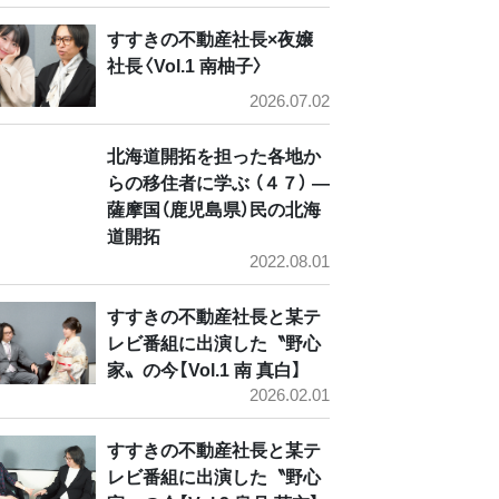
すすきの不動産社長×夜嬢
社長〈Vol.1 南柚子〉
2026.07.02
北海道開拓を担った各地か
らの移住者に学ぶ （４７） ―
薩摩国（鹿児島県）民の北海
道開拓
2022.08.01
すすきの不動産社長と某テ
レビ番組に出演した〝野心
家〟の今【Vol.1 南 真白】
2026.02.01
すすきの不動産社長と某テ
レビ番組に出演した〝野心