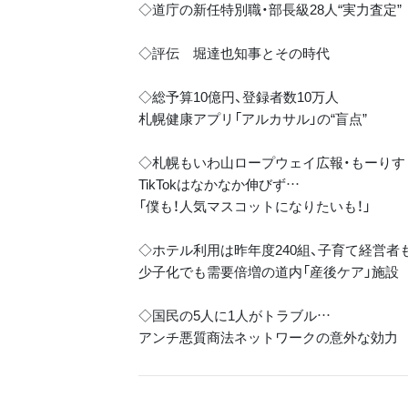
◇道庁の新任特別職・部長級28人“実力査定”
◇評伝 堀達也知事とその時代
◇総予算10億円、登録者数10万人
札幌健康アプリ「アルカサル」の“盲点”
◇札幌もいわ山ロープウェイ広報・もーりす
TikTokはなかなか伸びず…
「僕も！人気マスコットになりたいも！」
◇ホテル利用は昨年度240組、子育て経営者
少子化でも需要倍増の道内「産後ケア」施設
◇国民の5人に1人がトラブル…
アンチ悪質商法ネットワークの意外な効力