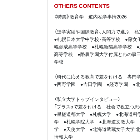
OTHERS CONTENTS
《特集》教育学 道内私学事情2026
〈進学実績や国際教育、人間力で選ぶ 私
●札幌日本大学中学校・高等学校 ●藤女
幌創成高等学校 ●札幌新陽高等学校 ●
高等学校 ●酪農学園大学付属とわの森
学校
〈時代に応える教育で差を付ける 専門学
●西野学園 ●吉田学園 ●経専学園 ●
〈私立大学トップインタビュー〉
「プラスαで差を付ける 社会で役立つ思
●星槎道都大学 ●札幌大学 ●北海道科
学 ●札幌学院大学 ●北海道文教大学 
学 ●天使大学 ●北海道武蔵女子大学 
情報大学