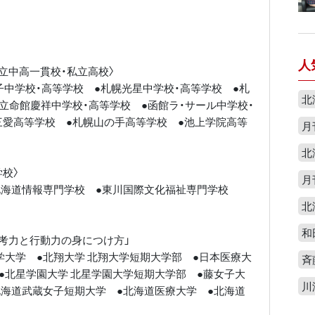
人
立中高一貫校・私立高校〉
子中学校・高等学校 ●札幌光星中学校・高等学校 ●札
北
立命館慶祥中学校・高等学校 ●函館ラ・サール中学校・
三愛高等学校 ●札幌山の手高等学校 ●池上学院高等
月
北
校〉
月
北海道情報専門学校 ●東川国際文化福祉専門学校
北
和
考力と行動力の身につけ方」
学大学 ●北翔大学 北翔大学短期大学部 ●日本医療大
斉
●北星学園大学 北星学園大学短期大学部 ●藤女子大
川
北海道武蔵女子短期大学 ●北海道医療大学 ●北海道