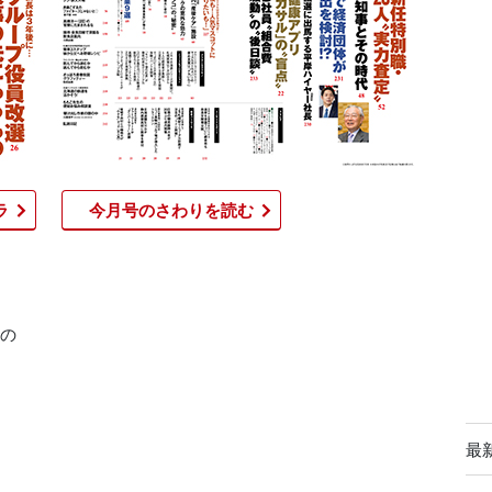
ラ
今月号のさわりを読む​
もの
最