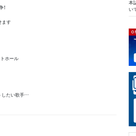
本
争！
い
せます
モトホール
トしたい歌手…