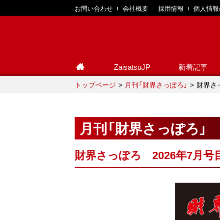
お問い合わせ
会社概要
採用情報
個人情報
ZaisatsuJP
新着記事
トップページ
月刊「財界さっぽろ」
財界さ
月刊「財界さっぽろ」
財界さっぽろ 2026年7月号