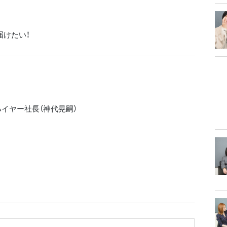
届けたい！
イヤー社長（神代晃嗣）
開