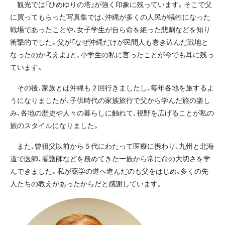
観光では「ひめゆりの塔」が強く印象に残っています。そこで父
に買ってもらった写真集では、沖縄が多くの人民が犠牲になった
戦場であったことや、女子学生が自ら命を絶った悲劇などを知り
衝撃的でした。父が「なぜ沖縄だけが民間人も巻き込んだ戦地と
なったのか考えよ」と、小学生の私に言ったことが今でも耳に残っ
ています。
その後、家族とは沖縄も２回行きましたし、毎年各地を旅するよ
うになりましたが、子供時代の家族旅行で父から学んだ旅の楽し
み、各地の歴史や人々の暮らしに触れて、視野を広げることが私の
旅のスタイルになりました。
また、曾祖父以前から５代にわたって医療に携わり、九州と北海
道で医師、看護師などを務めてきた一族から常に命の大切さを学
んできました。私が薬学の道へ進んだのも父をはじめ、多くの先
人たちの教えがあったからだと感謝しています。