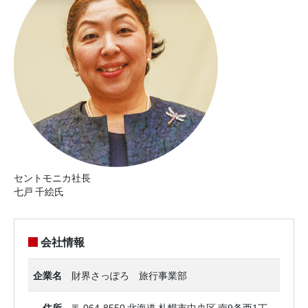
セントモニカ社長
七戸 千絵氏
会社情報
企業名
財界さっぽろ 旅行事業部
住所
〒 064-8550 北海道 札幌市中央区 南9条西1丁