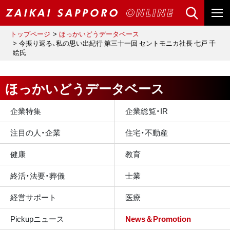
トップページ
ほっかいどうデータベース
今振り返る、私の思い出紀行 第三十一回 セントモニカ社長 七戸 千
絵氏
ほっかいどうデータベース
企業特集
企業総覧・IR
注目の人・企業
住宅・不動産
健康
教育
終活・法要・葬儀
士業
経営サポート
医療
Pickupニュース
News＆Promotion