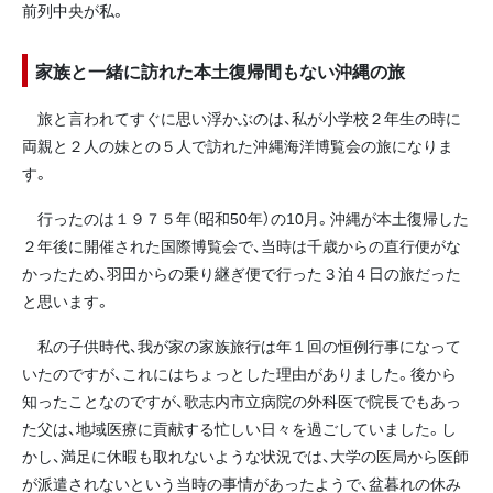
前列中央が私。
家族と一緒に訪れた本土復帰間もない沖縄の旅
旅と言われてすぐに思い浮かぶのは、私が小学校２年生の時に
両親と２人の妹との５人で訪れた沖縄海洋博覧会の旅になりま
す。
行ったのは１９７５年（昭和50年）の10月。沖縄が本土復帰した
２年後に開催された国際博覧会で、当時は千歳からの直行便がな
かったため、羽田からの乗り継ぎ便で行った３泊４日の旅だった
と思います。
私の子供時代、我が家の家族旅行は年１回の恒例行事になって
いたのですが、これにはちょっとした理由がありました。後から
知ったことなのですが、歌志内市立病院の外科医で院長でもあっ
た父は、地域医療に貢献する忙しい日々を過ごしていました。し
かし、満足に休暇も取れないような状況では、大学の医局から医師
が派遣されないという当時の事情があったようで、盆暮れの休み