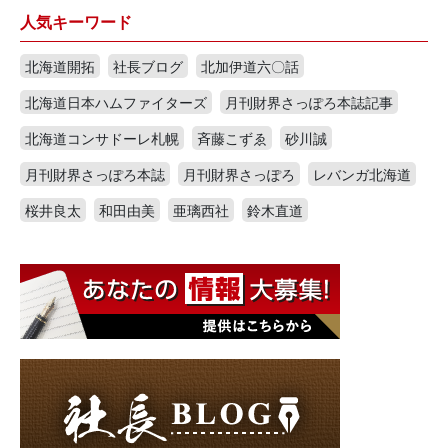
人気キーワード
北海道開拓
社長ブログ
北加伊道六〇話
北海道日本ハムファイターズ
月刊財界さっぽろ本誌記事
北海道コンサドーレ札幌
斉藤こずゑ
砂川誠
月刊財界さっぽろ本誌
月刊財界さっぽろ
レバンガ北海道
桜井良太
和田由美
亜璃西社
鈴木直道