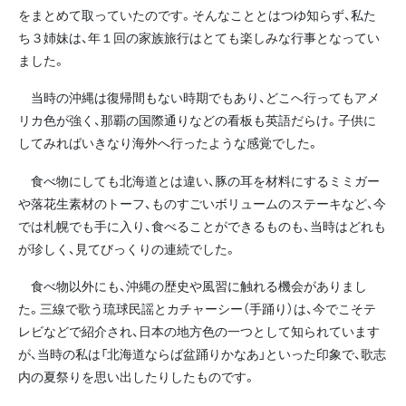
をまとめて取っていたのです。そんなこととはつゆ知らず、私た
ち３姉妹は、年１回の家族旅行はとても楽しみな行事となってい
ました。
当時の沖縄は復帰間もない時期でもあり、どこへ行ってもアメ
リカ色が強く、那覇の国際通りなどの看板も英語だらけ。子供に
してみればいきなり海外へ行ったような感覚でした。
食べ物にしても北海道とは違い、豚の耳を材料にするミミガー
や落花生素材のトーフ、ものすごいボリュームのステーキなど、今
では札幌でも手に入り、食べることができるものも、当時はどれも
が珍しく、見てびっくりの連続でした。
食べ物以外にも、沖縄の歴史や風習に触れる機会がありまし
た。三線で歌う琉球民謡とカチャーシー（手踊り）は、今でこそテ
レビなどで紹介され、日本の地方色の一つとして知られています
が、当時の私は「北海道ならば盆踊りかなあ」といった印象で、歌志
内の夏祭りを思い出したりしたものです。