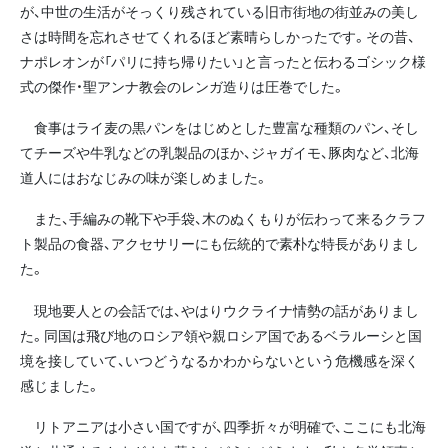
が、中世の生活がそっくり残されている旧市街地の街並みの美し
さは時間を忘れさせてくれるほど素晴らしかったです。その昔、
ナポレオンが「パリに持ち帰りたい」と言ったと伝わるゴシック様
式の傑作・聖アンナ教会のレンガ造りは圧巻でした。
食事はライ麦の黒パンをはじめとした豊富な種類のパン、そし
てチーズや牛乳などの乳製品のほか、ジャガイモ、豚肉など、北海
道人にはおなじみの味が楽しめました。
また、手編みの靴下や手袋、木のぬくもりが伝わって来るクラフ
ト製品の食器、アクセサリーにも伝統的で素朴な特長がありまし
た。
現地要人との会話では、やはりウクライナ情勢の話がありまし
た。同国は飛び地のロシア領や親ロシア国であるベラルーシと国
境を接していて、いつどうなるかわからないという危機感を深く
感じました。
リトアニアは小さい国ですが、四季折々が明確で、ここにも北海