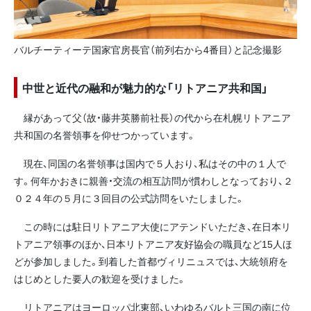
バルチーティーテ国家官房長官（前列右から4番目）と記念撮影
中世と近代の融和が魅力的な「リトアニア共和国」
縁があって父（故・藤井英勝前社長）の代から在札幌リトアニア
共和国の名誉領事を仰せつかっています。
現在、同国の名誉領事は国内で５人おり、私はその中の１人で
す。何年かおきに親善・交流の相互訪問が慣わしとなっており、２
０２４年の５月に３回目の公式訪問をいたしました。
この時には駐日リトアニア大使にアテンドいただき、在日本リ
トアニア領事のほか、日本リトアニア友好協会の職員など15人ほ
どが参加しました。到着した首都ヴィリニュスでは、大統領府を
はじめとした要人の歓迎を受けました。
リトアニアはヨーロッパ北東部、いわゆるバルト三国の南に位