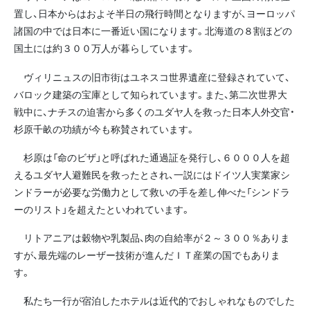
置し、日本からはおよそ半日の飛行時間となりますが、ヨーロッパ
諸国の中では日本に一番近い国になります。北海道の８割ほどの
国土には約３００万人が暮らしています。
ヴィリニュスの旧市街はユネスコ世界遺産に登録されていて、
バロック建築の宝庫として知られています。また、第二次世界大
戦中に、ナチスの迫害から多くのユダヤ人を救った日本人外交官・
杉原千畝の功績が今も称賛されています。
杉原は「命のビザ」と呼ばれた通過証を発行し、６０００人を超
えるユダヤ人避難民を救ったとされ、一説にはドイツ人実業家シ
ンドラーが必要な労働力として救いの手を差し伸べた「シンドラ
ーのリスト」を超えたといわれています。
リトアニアは穀物や乳製品、肉の自給率が２～３００％ありま
すが、最先端のレーザー技術が進んだＩＴ産業の国でもありま
す。
私たち一行が宿泊したホテルは近代的でおしゃれなものでした