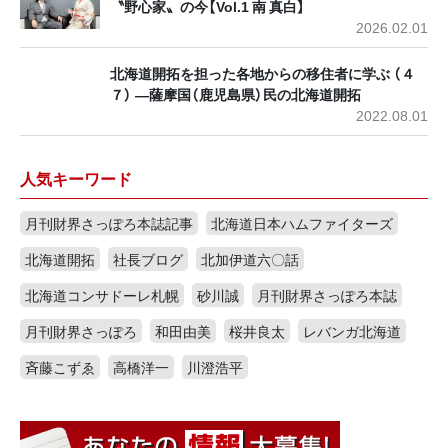
〝野心家〟の今【Vol.1 南 真白】
2026.02.01
北海道開拓を担った各地からの移住者に学ぶ （４
７） ―薩摩国（鹿児島県）民の北海道開拓
2022.08.01
人気キーワード
月刊財界さっぽろ本誌記事
北海道日本ハムファイターズ
北海道開拓
社長ブログ
北加伊道六〇話
北海道コンサドーレ札幌
砂川誠
月刊財界さっぽろ本誌
月刊財界さっぽろ
和田由美
桜井良太
レバンガ北海道
斉藤こずゑ
高橋洋一
川澄浩平