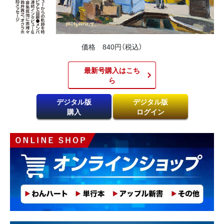
価格 840円（税込）
最新号購入はこち
ら​
デジタル版
デジタル版
購入
ログイン