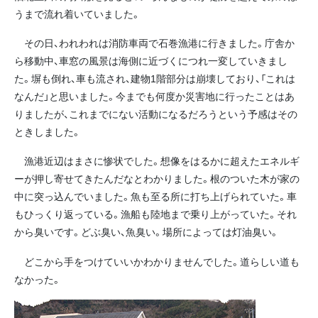
うまで流れ着いていました。
その日、われわれは消防車両で石巻漁港に行きました。庁舎か
ら移動中、車窓の風景は海側に近づくにつれ一変していきまし
た。塀も倒れ、車も流され、建物1階部分は崩壊しており、「これは
なんだ」と思いました。今までも何度か災害地に行ったことはあ
りましたが、これまでにない活動になるだろうという予感はその
ときしました。
漁港近辺はまさに惨状でした。想像をはるかに超えたエネルギ
ーが押し寄せてきたんだなとわかりました。根のついた木が家の
中に突っ込んでいました。魚も至る所に打ち上げられていた。車
もひっくり返っている。漁船も陸地まで乗り上がっていた。それ
から臭いです。どぶ臭い、魚臭い。場所によっては灯油臭い。
どこから手をつけていいかわかりませんでした。道らしい道も
なかった。