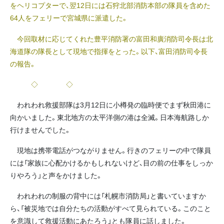
をヘリコプターで、翌12日には石狩北部消防本部の隊員を含めた
64人をフェリーで宮城県に派遣した。
今回取材に応じてくれた豊平消防署の富田和廣消防司令長は北
海道隊の隊長として現地で指揮をとった。以下、富田消防司令長
の報告。
◇ ◇
われわれ救援部隊は3月12日に小樽発の臨時便でまず秋田港に
向かいました。東北地方の太平洋側の港は全滅。日本海航路しか
行けませんでした。
現地は携帯電話がつながりません。行きのフェリーの中で隊員
には「家族に心配かけるかもしれないけど、目の前の仕事をしっか
りやろう」と声をかけました。
われわれの制服の背中には「札幌市消防局」と書いていますか
ら、「被災地では自分たちの活動がすべて見られている。このこと
を意識して救援活動にあたろう」とも隊員に話しました。