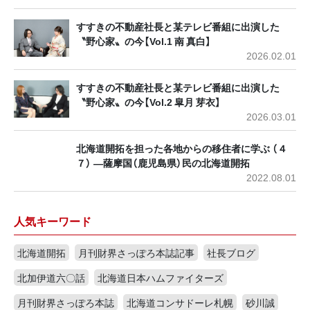
すすきの不動産社長と某テレビ番組に出演した
〝野心家〟の今【Vol.1 南 真白】
2026.02.01
すすきの不動産社長と某テレビ番組に出演した
〝野心家〟の今【Vol.2 皐月 芽衣】
2026.03.01
北海道開拓を担った各地からの移住者に学ぶ （４
７） ―薩摩国（鹿児島県）民の北海道開拓
2022.08.01
人気キーワード
北海道開拓
月刊財界さっぽろ本誌記事
社長ブログ
北加伊道六〇話
北海道日本ハムファイターズ
月刊財界さっぽろ本誌
北海道コンサドーレ札幌
砂川誠