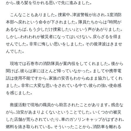
から、後ろ髪を引かれる思いで先に進みました。
こんなこともありました。捜索中、津波警報が出され、1度消防
本部へ戻れという命令が下されました。隊員たちからは「時間が
あるならば、もう少しだけ捜索したい」という声があがりました。
しかし、われわれが被災者になってはいけない。戻らざるを得ま
せんでした。非常に悔しい思いをしました。その後津波はきませ
んでした。
現地では石巻市の消防隊員が案内役をしてくれました。後から
聞けば、彼らは家にほとんど帰っていなかった。ましてや携帯電
話は使用不能ですから、家族の安否もわからぬまま協力してくれ
ました。非常に大変な思いをされている中で、彼らの強い使命感
を感じました。
救援活動で現地の職員から助言されたことがあります。残念な
がら、治安があまりよくないということでした。いくつかの被災
した店舗が荒らされていたり、車のガソリンキャップがはずされ、
燃料を抜き取られている。そういったことから、消防車を離れる