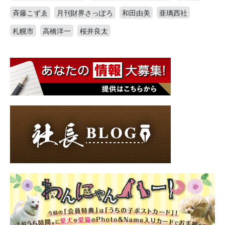
斉藤こずゑ
月刊財界さっぽろ
和田由美
亜璃西社
札幌市
高橋洋一
桜井良太