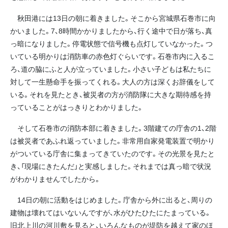
秋田港には13日の朝に着きました。そこから宮城県石巻市に向
かいました。7、8時間かかりましたから、行く途中で日が落ち、真
っ暗になりました。停電状態で信号機も点灯していなかった。つ
いている明かりは消防車の赤色灯ぐらいです。石巻市内に入るこ
ろ、道の脇にふと人が立っていました。小さい子どもは私たちに
対して一生懸命手を振ってくれる。大人の方は深くお辞儀をして
いる。それを見たとき、被災者の方が消防隊に大きな期待感を持
っていることがはっきりとわかりました。
そして石巻市の消防本部に着きました。3階建ての庁舎の1、2階
は被災者であふれ返っていました。非常用自家発電装置で明かり
がついている庁舎に集まってきていたのです。その光景を見たと
き、「現場にきたんだ」と実感しました。それまでは真っ暗で状況
がわかりませんでしたから。
14日の朝に活動をはじめました。庁舎から外に出ると、周りの
建物は壊れてはいないんですが、水がひたひたにたまっている。
旧北上川の河川敷を見ると、いろんなものが堤防を越えて家のほ