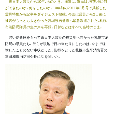
東日本大震災から10年、あのとき北海道は、道民は、被災地に何
ができたのか。何をしたのか。10年前の2011年5月号で掲載した
震災特集から記事をダイジェスト掲載。今回は震災から2日後に
被害がもっとも大きかった宮城県石巻市へ緊急派遣された、札幌
市消防局隊員の生の声を再録。日付などはすべて当時のまま。
強い使命感をもって東日本大震災の被災地へ向かった札幌市消
防局の隊員たち。彼らが現地で目の当たりにしたのは、今まで経
験したことのない惨状だった。指揮をとった札幌市豊平消防署の
富田和廣消防司令長に話を聞いた。