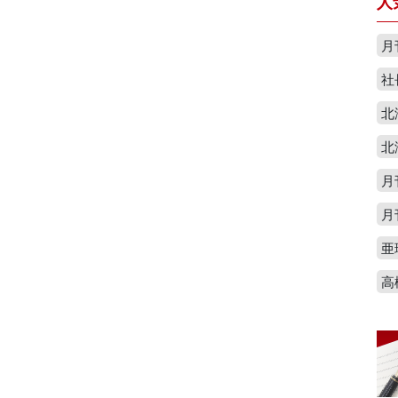
人
月
社
北
北
月
月
亜
高