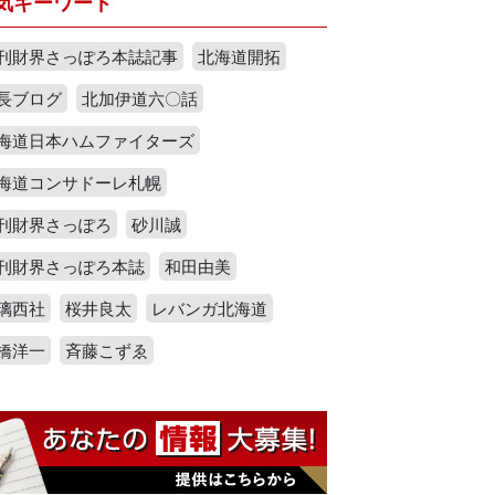
気キーワード
刊財界さっぽろ本誌記事
北海道開拓
長ブログ
北加伊道六〇話
海道日本ハムファイターズ
海道コンサドーレ札幌
刊財界さっぽろ
砂川誠
刊財界さっぽろ本誌
和田由美
璃西社
桜井良太
レバンガ北海道
橋洋一
斉藤こずゑ