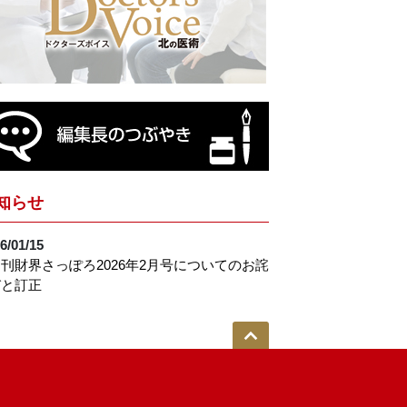
知らせ
6/01/15
刊財界さっぽろ2026年2月号についてのお詫
びと訂正