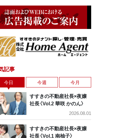
気記事
今日
今週
今月
すすきの不動産社長×夜嬢
社長〈Vol.2 華咲 かのん〉
2026.08.01
すすきの不動産社長×夜嬢
社長〈Vol.1 南柚子〉