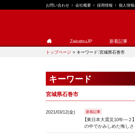
お問い合わせ
会社概要
採用情報
個人情報
ZaisatsuJP
新着記事
トップページ
キーワード：宮城県石巻市
キーワード
宮城県石巻市
2021/03/12(金)
新着記事
【東日本大震災10年―
の中でかみしめた悔しさ