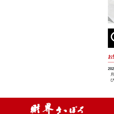
お
202
月