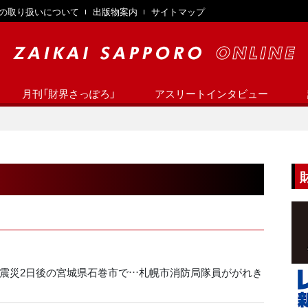
の取り扱いについて
出版物案内
サイトマップ
月刊「財界さっぽろ」
アスリートインタビュー
２】震災2日後の宮城県石巻市で…札幌市消防局隊員ががれき