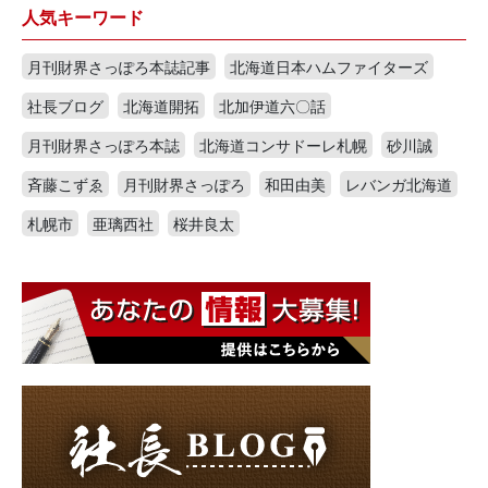
人気キーワード
月刊財界さっぽろ本誌記事
北海道日本ハムファイターズ
社長ブログ
北海道開拓
北加伊道六〇話
月刊財界さっぽろ本誌
北海道コンサドーレ札幌
砂川誠
斉藤こずゑ
月刊財界さっぽろ
和田由美
レバンガ北海道
札幌市
亜璃西社
桜井良太