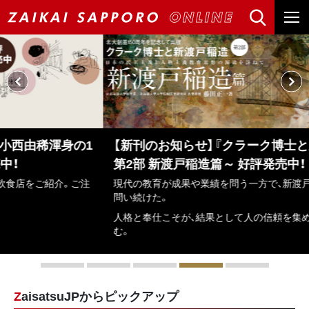
【新刊のお知らせ】『クラーク博士と新渡戸稲造』～
第2部 新渡戸稲造篇～ 好評発売中！
現代の教育が成果や業績を問う一方で、新渡戸稲造は人格の修養を
問い続けた。
人格と奉仕こそが、結果として人の信頼を集め、真のリーダーを生
む。
ZaisatsuJPからピックアップ