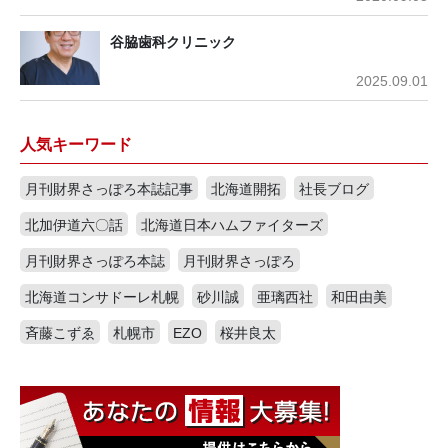
谷脇歯科クリニック
2025.09.01
人気キーワード
月刊財界さっぽろ本誌記事
北海道開拓
社長ブログ
北加伊道六〇話
北海道日本ハムファイターズ
月刊財界さっぽろ本誌
月刊財界さっぽろ
北海道コンサドーレ札幌
砂川誠
亜璃西社
和田由美
斉藤こずゑ
札幌市
EZO
桜井良太