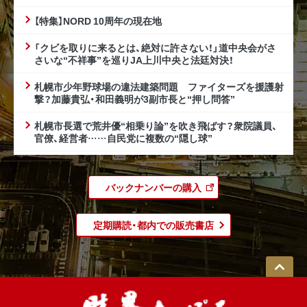
【特集】NORD 10周年の現在地
「クビを取りに来るとは、絶対に許さない！」道中央会がさ
さいな“不祥事”を巡りJA上川中央と法廷対決！
札幌市少年野球場の違法建築問題 ファイターズを援護射
撃？加藤貴弘・和田義明が3副市長と“押し問答”
札幌市長選で荒井優“相乗り論”を吹き飛ばす？衆院議員、
官僚、経営者……自民党に複数の“隠し球”
バックナンバーの購入
定期購読・都内での販売書店