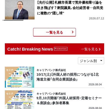
【先行公開】札幌市長選で荒井優相乗り論を
吹き飛ばす？衆院議員、会社経営者…自民党
に複数の“隠し球”
2026.07.12
一覧を見る
Catch! Breaking News
一覧を見る
Promotion
ジャンル別
キャリアバンク株式会社
10/17(土)【外国人材の採用につながる】北
海道主催「合同企業面談会」
2026.08.04
キャリアバンク株式会社
9月,10月開催「外国人材採用・定着セミナー
＆座談会」参加者募集
2026.08.04