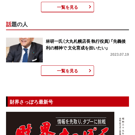
一覧を見る
話題の人
林研一氏（大丸札幌店長 執行役員）「先義後
利の精神で 文化育成を担いたい」
2023.07.19
一覧を見る
財界さっぽろ最新号