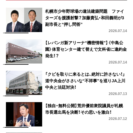
札幌市少年野球場の違法建築問題 ファイ
ターズを援護射撃？加藤貴弘・和田義明が3
副市長と“押し問答”
2026.07.14
【レバンガ新アリーナ“機密情報”】〈中島公
園〉体育センター建て替えで文科省に違約金
発生！？
2026.07.14
「クビを取りに来るとは、絶対に許さない！」
道中央会がささいな“不祥事”を巡りJA上川
中央と法廷対決！
2026.07.13
【独自・無料公開】荒井優前衆院議員が札幌
市長選出馬を決断！その思いを激白！
2026.07.12