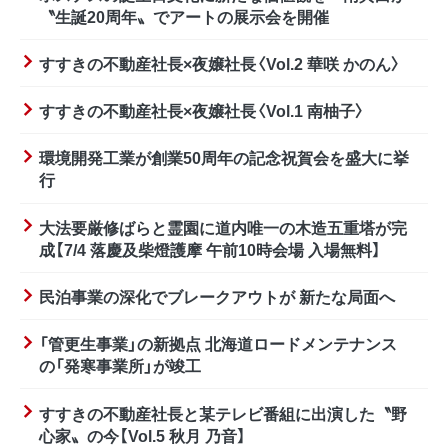
〝生誕20周年〟でアートの展示会を開催
すすきの不動産社長×夜嬢社長〈Vol.2 華咲 かのん〉
すすきの不動産社長×夜嬢社長〈Vol.1 南柚子〉
環境開発工業が創業50周年の記念祝賀会を盛大に挙
行
大法要厳修ばらと霊園に道内唯一の木造五重塔が完
成【7/4 落慶及柴燈護摩 午前10時会場 入場無料】
民泊事業の深化でブレークアウトが 新たな局面へ
「管更生事業」の新拠点 北海道ロードメンテナンス
の「発寒事業所」が竣工
すすきの不動産社長と某テレビ番組に出演した〝野
心家〟の今【Vol.5 秋月 乃音】