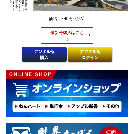
価格 840円（税込）
最新号購入はこち
ら​
デジタル版
デジタル版
購入
ログイン