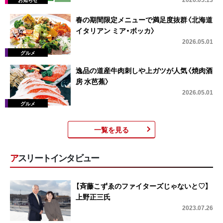
春の期間限定メニューで満足度抜群〈北海道
イタリアン ミア・ボッカ〉
2026.05.01
逸品の道産牛肉刺しや上ガツが人気〈焼肉酒
房 水芭蕉〉
2026.05.01
一覧を見る
アスリートインタビュー
【斉藤こずゑのファイターズじゃないと♡】
上野正三氏
2023.07.26