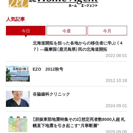
人気記事
今日
今週
今月
北海道開拓を担った各地からの移住者に学ぶ （４
７） ―薩摩国（鹿児島県）民の北海道開拓
2022.08.01
EZO 2012秋号
2012.10.18
谷脇歯科クリニック
2024.09.01
【胆振東部地震特集その2】想定死者数8000人超 札
幌直下地震を引き起こす“月寒断層”
2020.09.05