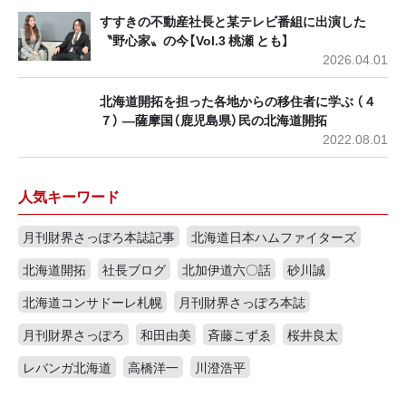
すすきの不動産社長と某テレビ番組に出演した
〝野心家〟の今【Vol.3 桃瀬 とも】
2026.04.01
北海道開拓を担った各地からの移住者に学ぶ （４
７） ―薩摩国（鹿児島県）民の北海道開拓
2022.08.01
人気キーワード
月刊財界さっぽろ本誌記事
北海道日本ハムファイターズ
北海道開拓
社長ブログ
北加伊道六〇話
砂川誠
北海道コンサドーレ札幌
月刊財界さっぽろ本誌
月刊財界さっぽろ
和田由美
斉藤こずゑ
桜井良太
レバンガ北海道
高橋洋一
川澄浩平