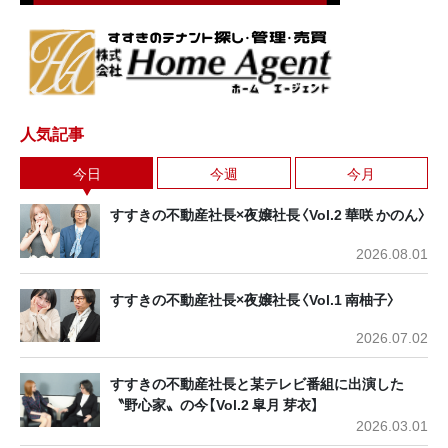
人気記事
今日
今週
今月
すすきの不動産社長×夜嬢社長〈Vol.2 華咲 かのん〉
2026.08.01
すすきの不動産社長×夜嬢社長〈Vol.1 南柚子〉
2026.07.02
すすきの不動産社長と某テレビ番組に出演した
〝野心家〟の今【Vol.2 皐月 芽衣】
2026.03.01