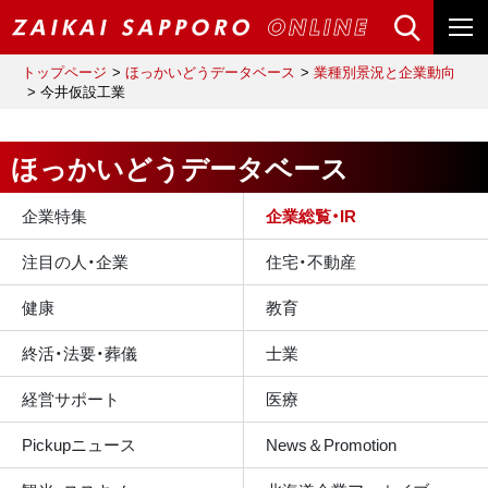
トップページ
ほっかいどうデータベース
業種別景況と企業動向
今井仮設工業
ほっかいどうデータベース
企業特集
企業総覧・IR
注目の人・企業
住宅・不動産
健康
教育
終活・法要・葬儀
士業
経営サポート
医療
Pickupニュース
News＆Promotion