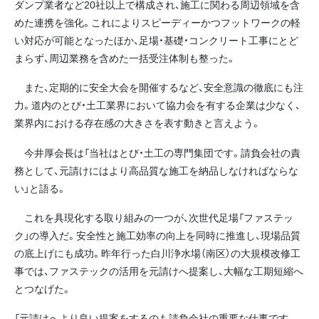
ダンプ業者など20社以上で構成され、施工に関わる周辺領域を含
めた連携を強化。これによりスピーディーかつフットワークの軽
い対応が可能となったほか、足場・基礎・コンクリート工事にとど
まらず、周辺業務を含めた一括受注体制も整った。
また、定期的に安全大会を開催するなど、安全意識の徹底にも注
力。道内のとび・土工業界において協力会を有する企業は少なく、
業界内における存在感の大きさを表す動きと言えよう。
今井厚会長は「当社はとび・土工の専門集団です。請負会社の責
務として、元請けにはより高品質な施工を納品しなければならな
い」と語る。
これを具現化する取り組みの一つが、次世代足場「ファステッ
ク」の導入だ。安全性と施工効率の向上を同時に推進し、現場品質
の底上げにも成功。昨年行った白川浄水場（南区）の大規模改修工
事では、ファステックの活用を元請けへ提案し、大幅な工期短縮へ
とつなげた。
「元請けへより良い提案をするのも請負会社の重要な仕事です。