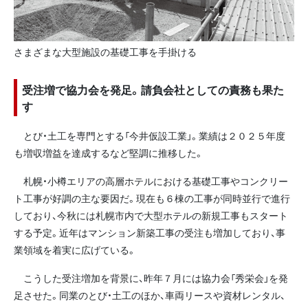
さまざまな大型施設の基礎工事を手掛ける
受注増で協力会を発足。請負会社としての責務も果た
す
とび・土工を専門とする「今井仮設工業」。業績は２０２５年度
も増収増益を達成するなど堅調に推移した。
札幌・小樽エリアの高層ホテルにおける基礎工事やコンクリー
ト工事が好調の主な要因だ。現在も６棟の工事が同時並行で進行
しており、今秋には札幌市内で大型ホテルの新規工事もスタート
する予定。近年はマンション新築工事の受注も増加しており、事
業領域を着実に広げている。
こうした受注増加を背景に、昨年７月には協力会「秀栄会」を発
足させた。同業のとび・土工のほか、車両リースや資材レンタル、