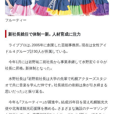
フルーティー
新社長就任で体制一新。人材育成に注力
ライブプロは、2005年に創業した芸能事務所。現在は女性アイ
ドル４グループ計30人が所属している。
今年1月には岩野祐二前社長から事業承継して水野宏ＣＯＯが
社長に昇格。新体制となった。
水野社長は「岩野前社長は大学の先輩で札幌アクターズスタジ
オで共に音楽を学んだ仲です。社長就任の依頼は身が引き締まる
思いだった」と振り返る。
今年も「フルーティー」が躍進中。結成15年目を迎え札幌観光大
使や北海道観光応援隊を務める。さまざまな施設のテーマソング