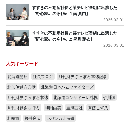
すすきの不動産社長と某テレビ番組に出演した
〝野心家〟の今【Vol.1 南 真白】
2026.02.01
すすきの不動産社長と某テレビ番組に出演した
〝野心家〟の今【Vol.2 皐月 芽衣】
2026.03.01
人気キーワード
北海道開拓
社長ブログ
月刊財界さっぽろ本誌記事
北加伊道六〇話
北海道日本ハムファイターズ
月刊財界さっぽろ本誌
北海道コンサドーレ札幌
砂川誠
月刊財界さっぽろ
和田由美
亜璃西社
斉藤こずゑ
札幌市
桜井良太
レバンガ北海道