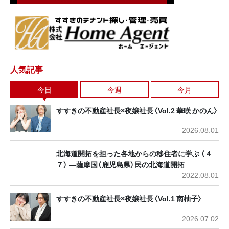
人気記事
今日
今週
今月
すすきの不動産社長×夜嬢社長〈Vol.2 華咲 かのん〉
2026.08.01
北海道開拓を担った各地からの移住者に学ぶ （４
７） ―薩摩国（鹿児島県）民の北海道開拓
2022.08.01
すすきの不動産社長×夜嬢社長〈Vol.1 南柚子〉
2026.07.02