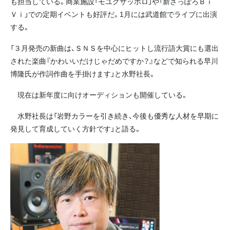
も担当している。商業施設「モユクサッポロ」や「新さっぽろＢｉ
Ｖｉ」での定期イベントも好評だ。1月には武道館でライブに出演
する。
「３月発売の新曲は、ＳＮＳを中心にヒットし流行語大賞にも選出
された楽曲『かわいいだけじゃだめですか？』などで知られる早川
博隆氏が作詞作曲を手掛けます」と水野社長。
現在は新年度に向けオーディションも開催している。
水野社長は「岩野カラーを引き続き、今後も優秀な人材を早期に
発見して育成していく方針です」と語る。