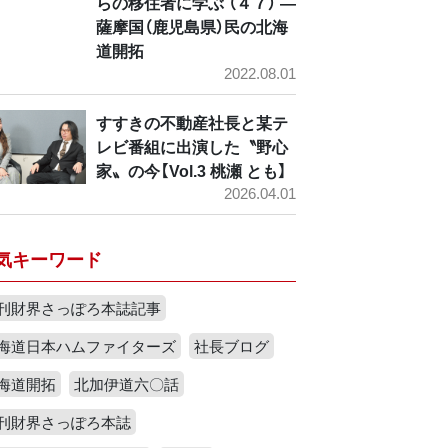
らの移住者に学ぶ （４７） ―
薩摩国（鹿児島県）民の北海
道開拓
2022.08.01
すすきの不動産社長と某テ
レビ番組に出演した〝野心
家〟の今【Vol.3 桃瀬 とも】
2026.04.01
気キーワード
刊財界さっぽろ本誌記事
海道日本ハムファイターズ
社長ブログ
海道開拓
北加伊道六〇話
刊財界さっぽろ本誌