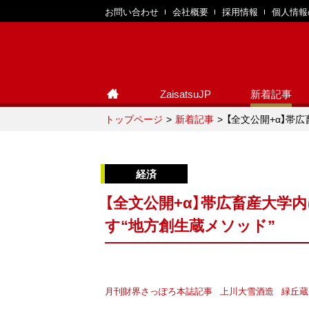
お問い合わせ
会社概要
採用情報
個人情報
ZaisatsuJP
新着記事
トップページ
新着記事
【全文公開+α】帯
【全文公開+α】帯広畜産大学内
す“地方創生蔵メソッド”
月刊財界さっぽろ本誌記事
上川大雪酒造
緑丘蔵