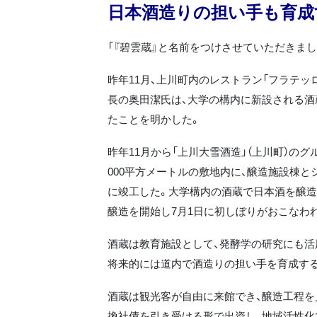
日本酒造りの担い手も育成
「『碧雲蔵』と名前をつけさせていただきまし
昨年11月、上川町内のレストラン「フラテッ
長の奥田潔氏は、大学の構内に新設される酒
たことを明かした。
昨年11月から「上川大雪酒造」（上川町）の
000平方メートルの敷地内に、醸造施設棟と
に竣工した。大学構内の酒蔵で日本酒を醸造
醸造を開始し7月1日に初しぼりがおこなわ
酒蔵は教育施設として、発酵学の研究にも活
将来的には道内で酒造りの担い手を育成す
酒蔵は観光客が自由に来館でき、醸造工程を
換社債を引き受ける形で出資し、地域活性化で