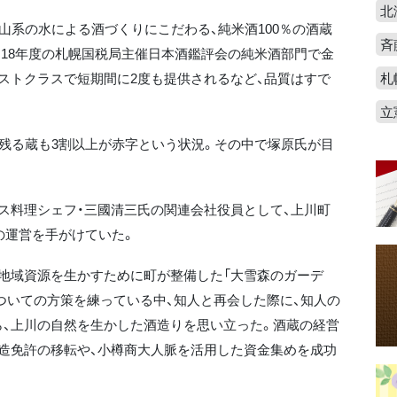
北
山系の水による酒づくりにこだわる、純米酒100％の酒蔵
斉
。18年度の札幌国税局主催日本酒鑑評会の純米酒部門で金
ストクラスで短期間に2度も提供されるなど、品質はすで
札
立
、残る蔵も3割以上が赤字という状況。その中で塚原氏が目
ス料理シェフ・三國清三氏の関連会社役員として、上川町
の運営を手がけていた。
地域資源を生かすために町が整備した「大雪森のガーデ
ついての方策を練っている中、知人と再会した際に、知人の
、上川の自然を生かした酒造りを思い立った。酒蔵の経営
造免許の移転や、小樽商大人脈を活用した資金集めを成功