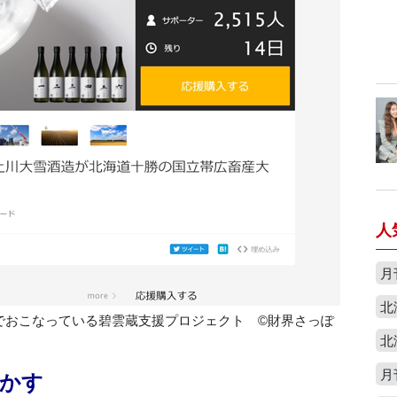
人
月
北
e」でおこなっている碧雲蔵支援プロジェクト ©財界さっぽ
北
月
かす