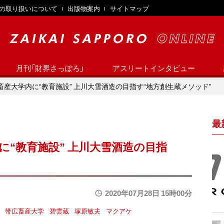
の取り扱いについて
出版物案内
サイトマップ
月刊「財界さっぽろ」
アスリートインタビュー
広畜産大学内に“教育施設” 上川大雪酒造の目指す“地方創生蔵メソッド”
最
に“教育施設” 上川大雪酒造の目指
2020年07月28日 15時00分
帯広畜産大学
碧雲蔵
塚原敏夫
マクアケ