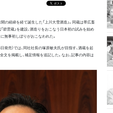
聞の経緯を経て誕生した「上川大雪酒造」。同蔵は帯広畜
「碧雲蔵」を建設、酒造りをおこなう日本初の試みを始め
日に無事初しぼりがおこなわれた。
月14日発売）では、同社社長の塚原敏夫氏が目指す、酒蔵を起
全文を掲載し、補足情報を追記した。なお、記事の内容は