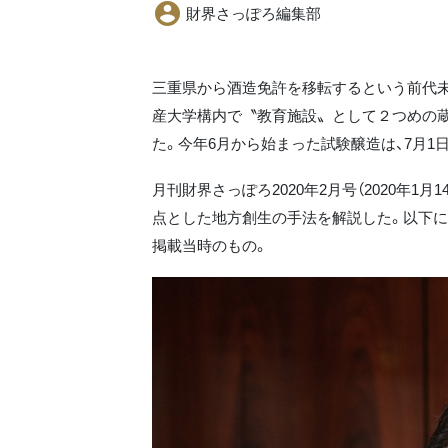
財界さっぽろ編集部
三重県から酒造免許を移転するという前代未
産大学構内で〝教育施設〟として２つめの蔵
た。今年6月から始まった試験醸造は、7月1
月刊財界さっぽろ2020年2月号（2020年1
点とした地方創生の手法を解説した。以下に
掲載当時のもの。