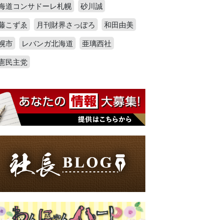
海道コンサドーレ札幌
砂川誠
藤こずゑ
月刊財界さっぽろ
和田由美
幌市
レバンガ北海道
亜璃西社
憲民主党