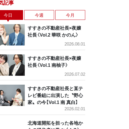
気記事
今日
今週
今月
すすきの不動産社長×夜嬢
社長〈Vol.2 華咲 かのん〉
2026.08.01
すすきの不動産社長×夜嬢
社長〈Vol.1 南柚子〉
2026.07.02
すすきの不動産社長と某テ
レビ番組に出演した〝野心
家〟の今【Vol.1 南 真白】
2026.02.01
北海道開拓を担った各地か