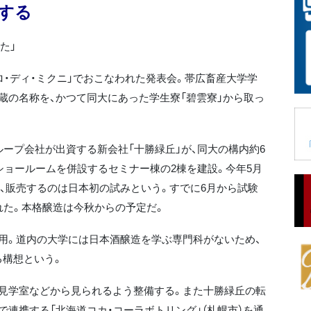
する
た」
ロ・ディ・ミクニ」でおこなわれた発表会。帯広畜産大学学
蔵の名称を、かつて同大にあった学生寮「碧雲寮」から取っ
グループ会社が出資する新会社「十勝緑丘」が、同大の構内約6
ショールームを併設するセミナー棟の2棟を建設。今年5月
、販売するのは日本初の試みという。すでに6月から試験
れた。本格醸造は今秋からの予定だ。
用。道内の大学には日本酒醸造を学ぶ専門科がないため、
る構想という。
見学室などから見られるよう整備する。また十勝緑丘の転
連携する「北海道コカ・コーラボトリング」（札幌市）を通