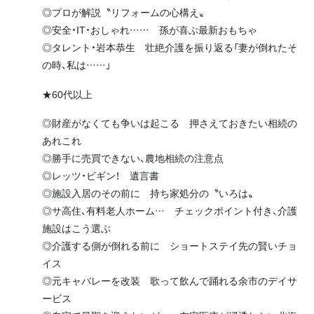
◎プロが解説〝リフォームの心構え〟
◎安全・IT・おしゃれ…… 孫が喜ぶ最新おもちゃ
◎タレント・岩本恭生 壮絶介護を振り返る「妻が倒れたそ
の時、私は……」
★60代以上
◎財産がなくても争いは起こる 押さえておきたい相続の
あれこれ
◎勝手に売買できない、農地相続の注意点
◎レッツ・ビギン！ 遺言書
◎施設入居のその前に 持ち家処分の〝いろは〟
◎サ高住、有料老人ホーム… チェックポイント付き、介護
施設はこう選ぶ
◎介護する側が倒れる前に ショートステイ先の賢いチョ
イス
◎元キャバレーを改装 歌って飲んで踊れる余市のデイサ
ービス