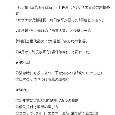
○100億円企業も今は昔 「十勝おはぎ」サザエ食品の栄枯盛
衰
○サザエ食品新社長 島田俊平が語った「再建ビジョン」
○北洋銀・石井頭取の〝自前人事〟と後継レース
【特集】全世代必読！北海道版〝みんなの老活〟
◎4月から制度改正「介護保険」はこう変わった
★40代以下
◎緊急時にも役に立つ 子が知るべき「親の10のこと」
◎日常会話で見つける親の認知症
★50代
◎定年前に実践「老前整理」の5つの鉄則
◎優良片付け業者の選び方
◎ココナツ、クルミ、エゴマ 最新「油で防ぐ」認知症