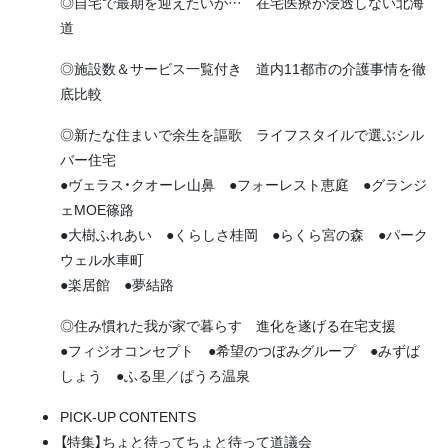
◎自宅で最期を迎えたいが… 在宅医療が浸透しない北海
道
◎施設数＆サービス一覧付き 道内11都市の介護事情を徹
底比較
◎新たな住まいで余生を謳歌 ライフスタイルで選ぶシル
バー住宅
●ヴェラス・クオーレ山鼻 ●フォーレスト恵庭 ●グランジ
ェMOE篠路
●大樹ふれあい ●くらしさ桂岡 ●らくら宮の森 ●パーク
ウェル水車町
●楽居館 ●夢結路
◎住み慣れた我が家で暮らす 進化を遂げる在宅支援
●フィジオコンセプト ●希望のつぼみグループ ●みずば
しょう ●ふる里／ぱうろ温泉
PICK-UP CONTENTS
【特集】ちょと待ってちょと待って道議会