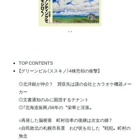
- -
TOP CONTENTS
【グリーンビル（ススキノ）4棟売却の衝撃】
◎北洋銀が仲介？ 買収先は謎の会社とカラオケ機器メー
カー
◎文書通知のみに困惑するテナント
◎「北海道振興」56年の〝栄華と没落〟
○再発した脳梗塞 町村信孝の後継は次女の婿？
○自民敗北の札幌市長選 わび状を出した〝戦犯〟町村の
無念