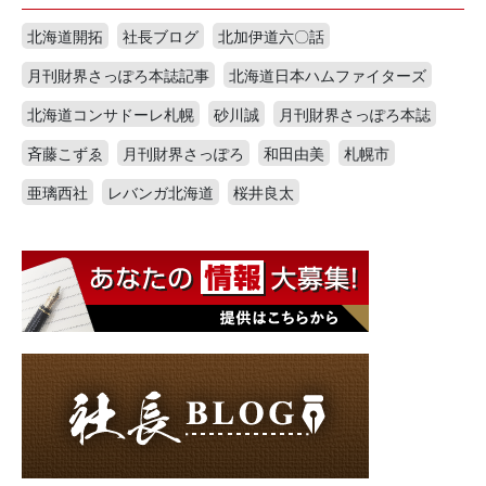
北海道開拓
社長ブログ
北加伊道六〇話
月刊財界さっぽろ本誌記事
北海道日本ハムファイターズ
北海道コンサドーレ札幌
砂川誠
月刊財界さっぽろ本誌
斉藤こずゑ
月刊財界さっぽろ
和田由美
札幌市
亜璃西社
レバンガ北海道
桜井良太