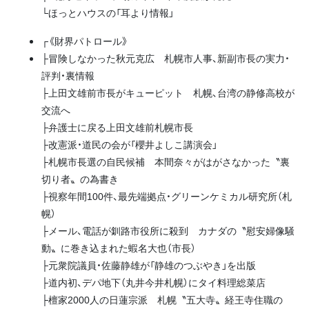
└ほっとハウスの「耳より情報」
┌《財界パトロール》
├冒険しなかった秋元克広 札幌市人事、新副市長の実力・
評判・裏情報
├上田文雄前市長がキューピット 札幌、台湾の静修高校が
交流へ
├弁護士に戻る上田文雄前札幌市長
├改憲派・道民の会が「櫻井よしこ講演会」
├札幌市長選の自民候補 本間奈々がはがさなかった〝裏
切り者〟の為書き
├視察年間100件、最先端拠点・グリーンケミカル研究所（札
幌）
├メール、電話が釧路市役所に殺到 カナダの〝慰安婦像騒
動〟に巻き込まれた蝦名大也（市長）
├元衆院議員・佐藤静雄が「静雄のつぶやき」を出版
├道内初、デパ地下（丸井今井札幌）にタイ料理総菜店
├檀家2000人の日蓮宗派 札幌〝五大寺〟経王寺住職の