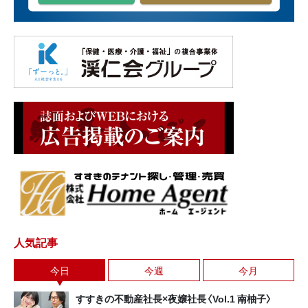
人気記事
今日
今週
今月
すすきの不動産社長×夜嬢社長〈Vol.1 南柚子〉