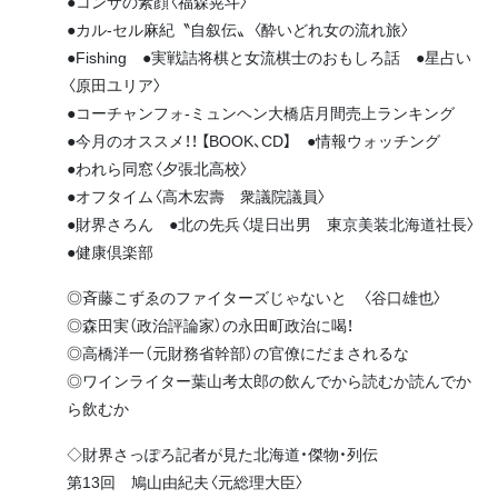
●コンサの素顔〈福森晃斗〉
●カル-セル麻紀〝自叙伝〟〈酔いどれ女の流れ旅〉
●Fishing ●実戦詰将棋と女流棋士のおもしろ話 ●星占い
〈原田ユリア〉
●コーチャンフォ-ミュンヘン大橋店月間売上ランキング
●今月のオススメ！！ 【BOOK、CD】 ●情報ウォッチング
●われら同窓〈夕張北高校〉
●オフタイム〈高木宏壽 衆議院議員〉
●財界さろん ●北の先兵〈堤日出男 東京美装北海道社長〉
●健康倶楽部
◎斉藤こずゑのファイターズじゃないと 〈谷口雄也〉
◎森田実（政治評論家）の永田町政治に喝！
◎高橋洋一（元財務省幹部）の官僚にだまされるな
◎ワインライター葉山考太郎の飲んでから読むか読んでか
ら飲むか
◇財界さっぽろ記者が見た北海道・傑物・列伝
第13回 鳩山由紀夫〈元総理大臣〉