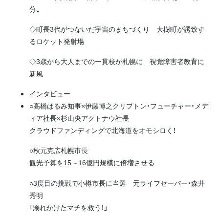
分〟
◇町長3代がつないだ宇宙のまちづくり 大樹町が誘致す
るロケット発射場
◇3歳から大人までの一貫校が札幌に 視覚障害者教育に
新風
インタビュー
○高橋はるみ知事×伊藤博之クリプトン・フューチャー・メデ
ィア社長×杉山央アクトナウ社長
クラウドファンディングで北海道をオモシロく！
○秋元克広札幌市長
観光予算を15～16億円規模に倍増させる
○3度目の挑戦で小樽市長に当選 元ライフセーバー・森井
秀明
「溺れかけたマチを救う！」