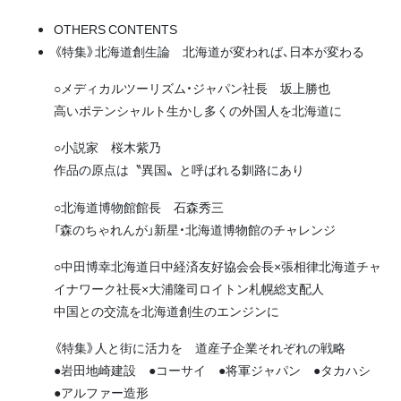
OTHERS CONTENTS
《特集》北海道創生論 北海道が変われば、日本が変わる
○メディカルツーリズム・ジャパン社長 坂上勝也
高いポテンシャルト生かし多くの外国人を北海道に
○小説家 桜木紫乃
作品の原点は〝異国〟と呼ばれる釧路にあり
○北海道博物館館長 石森秀三
「森のちゃれんが」新星・北海道博物館のチャレンジ
○中田博幸北海道日中経済友好協会会長×張相律北海道チャ
イナワーク社長×大浦隆司ロイトン札幌総支配人
中国との交流を北海道創生のエンジンに
《特集》人と街に活力を 道産子企業それぞれの戦略
●岩田地崎建設 ●コーサイ ●将軍ジャパン ●タカハシ
●アルファー造形