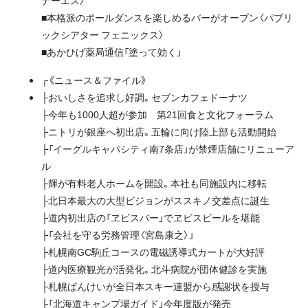
ナーエス〉
■本格派のポールダンスを楽しめるバーがオープン〈パブリ
ックシアター フェニックス〉
■あかひげ薬局通信「塗って効く」
┌《ニュース＆ファイル》
├おいしさを追求し好調。セブンカフェドーナツ
├今年も1000人超が参加 第21回食と文化フォーラム
├ニトリが銀座へ初出店。五輪に向け陸上部も活動開始
├「イーグルキャパシティ南7条店」が禁煙店舗にリニューア
ル
├輝が有料老人ホームを開設。本社も同施設内に移転
├北日本最大の大型ビジョンがススキノ交差点に誕生
├道内初出店の「ヱビスバー」でヱビスビールを堪能
├「会社を守る労務管理〈宮島康之〉」
├札幌南GC駒丘コースの電磁誘導式カートが大好評
├道内医療観光が活発化。北斗病院が団体健診を実施
├札幌ばんけいが全日本スキー連盟から感謝状を授与
├「北海道キャンプ場ガイド」今年度版が発売