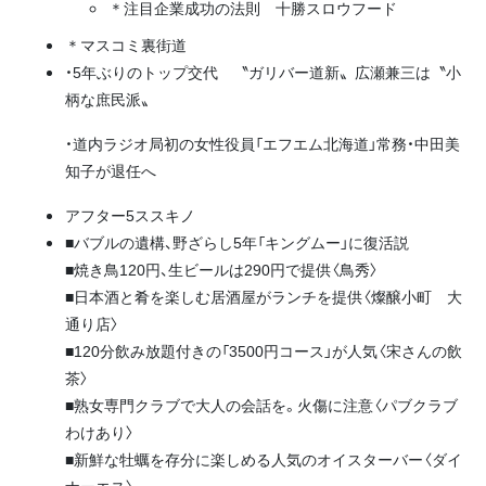
＊注目企業成功の法則
十勝スロウフード
＊マスコミ裏街道
・5年ぶりのトップ交代 〝ガリバー道新〟広瀬兼三は〝小
柄な庶民派〟
・道内ラジオ局初の女性役員「エフエム北海道」常務・中田美
知子が退任へ
アフター5ススキノ
■バブルの遺構、野ざらし5年「キングムー」に復活説
■焼き鳥120円、生ビールは290円で提供〈鳥秀〉
■日本酒と肴を楽しむ居酒屋がランチを提供〈燦醸小町 大
通り店〉
■120分飲み放題付きの「3500円コース」が人気〈宋さんの飲
茶〉
■熟女専門クラブで大人の会話を。火傷に注意〈パブクラブ
わけあり〉
■新鮮な牡蠣を存分に楽しめる人気のオイスターバー〈ダイ