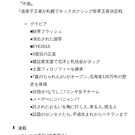
〝不徳〟
└道産子王者が札幌でキックボクシング世界王座決定戦
グラビア
■財界フラッシュ
●演出された謝罪
■EYE2015
●3度目の正直
●建設業支援で北洋と札信金がタッグ
●土屋フィロソフィーを継承
●「森のちゃれんが」がオープン、北海道120万年の歴
史を体感
●目指せ！なでしこ！コンサ女子チーム
●メーデーにジバニャン！？
●託されたおもいを胸に行く人、来る人、残る人
●話題のセンセイたち、平成生まれからベテランまで
連載