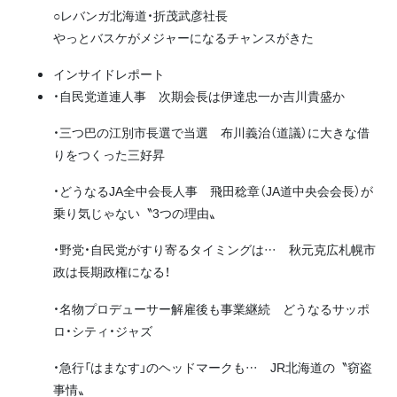
○レバンガ北海道・折茂武彦社長
やっとバスケがメジャーになるチャンスがきた
インサイドレポート
・自民党道連人事 次期会長は伊達忠一か吉川貴盛か
・三つ巴の江別市長選で当選 布川義治（道議）に大きな借
りをつくった三好昇
・どうなるJA全中会長人事 飛田稔章（JA道中央会会長）が
乗り気じゃない〝3つの理由〟
・野党・自民党がすり寄るタイミングは… 秋元克広札幌市
政は長期政権になる！
・名物プロデューサー解雇後も事業継続 どうなるサッポ
ロ・シティ・ジャズ
・急行「はまなす」のヘッドマークも… JR北海道の〝窃盗
事情〟