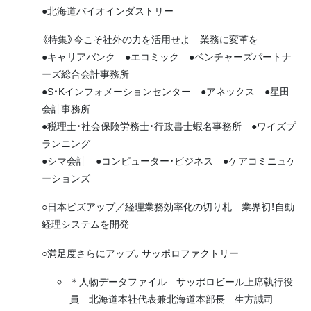
●北海道バイオインダストリー
《特集》今こそ社外の力を活用せよ 業務に変革を
●キャリアバンク ●エコミック ●ベンチャーズパートナ
ーズ総合会計事務所
●S・Kインフォメーションセンター ●アネックス ●星田
会計事務所
●税理士・社会保険労務士・行政書士蝦名事務所 ●ワイズプ
ランニング
●シマ会計 ●コンピューター・ビジネス ●ケアコミニュケ
ーションズ
○日本ビズアップ／経理業務効率化の切り札 業界初！自動
経理システムを開発
○満足度さらにアップ。サッポロファクトリー
＊人物データファイル
サッポロビール上席執行役
員 北海道本社代表兼北海道本部長 生方誠司