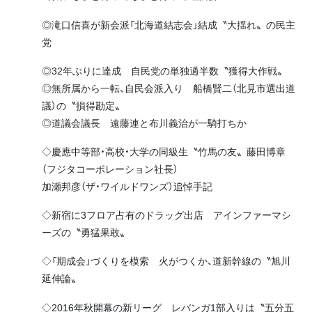
◎滝口信喜が新会派「北海道結志会」結成〝大揺れ〟の民主
党
◎32年ぶりに達成 自民党の単独過半数〝獲得大作戦〟
◎無所属から一転、自民会派入り 船橋賢二（北見市選出道
議）の〝損得勘定〟
◎道議会議長 遠藤連と布川義治が一騎打ちか
◇慶應中等部・高校・大学の同級生〝竹馬の友〟藤田博章
（フジタコーポレーション社長）
加瀬邦彦（ザ・ワイルドワンズ）追悼手記
◇新宿に3フロア占有のドラッグ出店 アインファーマシ
ーズの〝勇猛果敢〟
◇「期成会」づくりを模索 火がつくか、道新幹線の〝旭川
延伸論〟
◇2016年秋開幕の新リーグ レバンガ1部入りは〝五分五