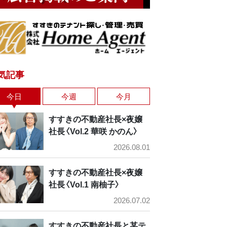
気記事
今日
今週
今月
すすきの不動産社長×夜嬢
社長〈Vol.2 華咲 かのん〉
2026.08.01
すすきの不動産社長×夜嬢
社長〈Vol.1 南柚子〉
2026.07.02
すすきの不動産社長と某テ