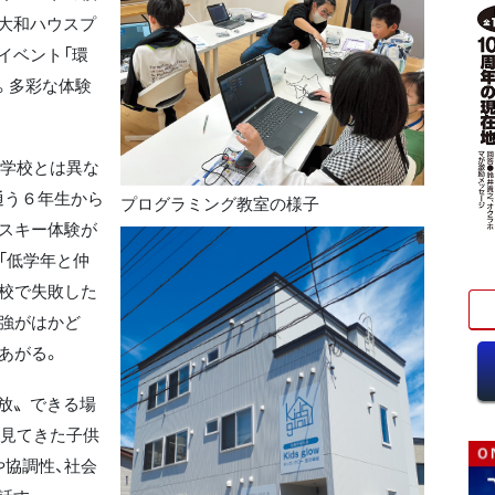
大和ハウスプ
イベント「環
。多彩な体験
学校とは異な
通う６年生から
プログラミング教室の様子
のスキー体験が
「低学年と仲
学校で失敗した
勉強がはかど
あがる。
放〟できる場
ら見てきた子供
や協調性、社会