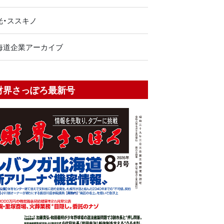
光・ススキノ
海道企業アーカイブ
財界さっぽろ最新号