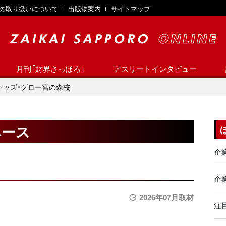
の取り扱いについて
出版物案内
サイトマップ
月刊「財界さっぽろ」
アスリートインタビュー
キッズ・グロー宮の森校
ベース
企
企業
2026年07月取材
注