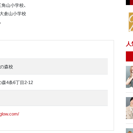
角山小学校、
、大倉山小学校
。
人
宮の森校
4条6丁目2-12
-glow.com/