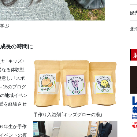
観
学ぶ
北
を成長の時間に
た「キッズ・
異なる体験型
意し、「スポ
～15のプログ
アの地域イベン
受を経験させ
手作り入浴剤「キッズグローの湯」
６年生が手作
域イベントの模