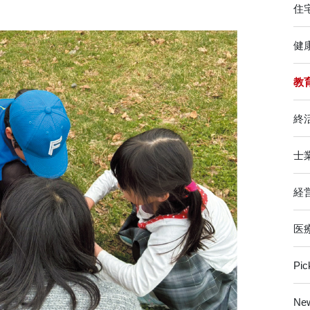
住
健
教
終
士
経
医
Pi
Ne