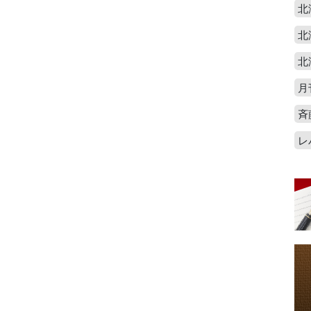
北
北
北
月
斉
レ