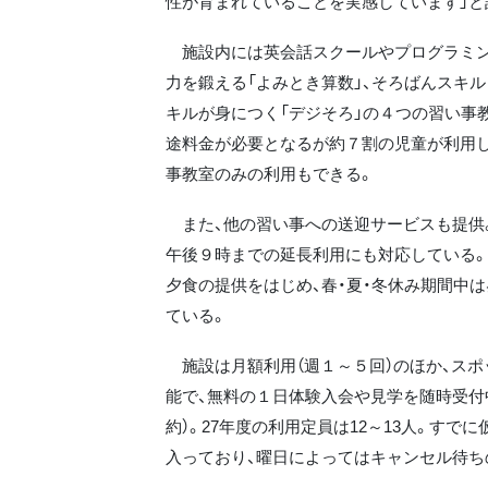
性が育まれていることを実感しています」と
施設内には英会話スクールやプログラミン
力を鍛える「よみとき算数」、そろばんスキ
キルが身につく「デジそろ」の４つの習い事
途料金が必要となるが約７割の児童が利用し
事教室のみの利用もできる。
また、他の習い事への送迎サービスも提供
午後９時までの延長利用にも対応している
夕食の提供をはじめ、春・夏・冬休み期間中
ている。
施設は月額利用（週１～５回）のほか、スポ
能で、無料の１日体験入会や見学を随時受付
約）。27年度の利用定員は12～13人。すで
入っており、曜日によってはキャンセル待ち