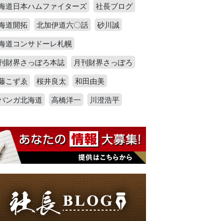
海道日本ハムファイターズ
社長ブログ
海道開拓
北加伊道六〇話
砂川誠
海道コンサドーレ札幌
刊財界さっぽろ本誌
月刊財界さっぽろ
藤こずゑ
桜井良太
和田由美
バンガ北海道
高橋洋一
川澄浩平