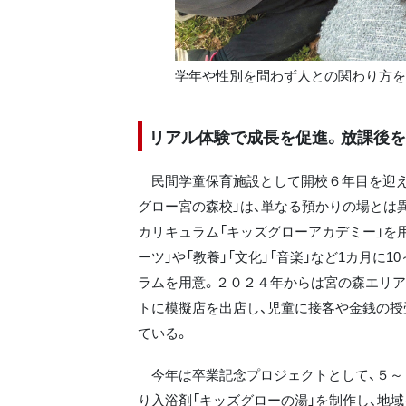
学年や性別を問わず人との関わり方を
リアル体験で成長を促進。放課後
民間学童保育施設として開校６年目を迎え
グロー宮の森校」は、単なる預かりの場とは
カリキュラム「キッズグローアカデミー」を用
ーツ」や「教養」「文化」「音楽」など1カ月に10
ラムを用意。２０２４年からは宮の森エリ
トに模擬店を出店し、児童に接客や金銭の授
ている。
今年は卒業記念プロジェクトとして、５～
り入浴剤「キッズグローの湯」を制作し、地