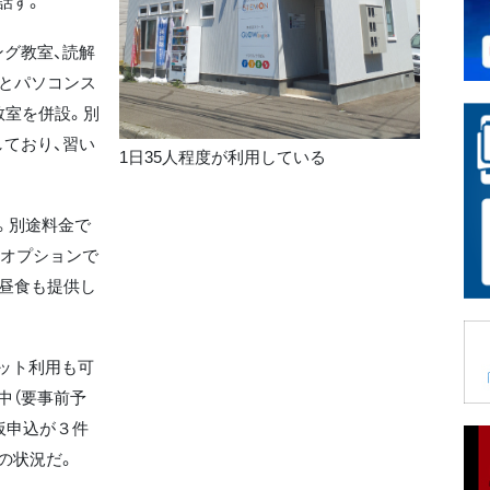
話す。
グ教室、読解
ルとパソコンス
教室を併設。別
ており、習い
1日35人程度が利用している
。別途料金で
。オプションで
は昼食も提供し
ット利用も可
中（要事前予
に仮申込が３件
の状況だ。