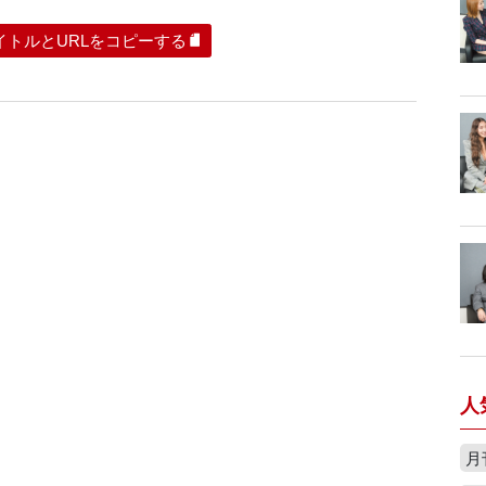
イトルとURLをコピーする
人
月