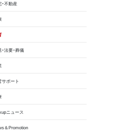
宅・不動産
康
育
活・法要・葬儀
業
営サポート
療
ckupニュース
ws＆Promotion