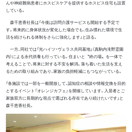
んや神経難病患者にホスピスケアを提供するホスピス住宅も設置
している。
森千恵香社長は「今後は訪問介護サービスも開始する予定で
す。将来的に身体状況が変化した場合でも、住み慣れた環境で生
活を続けられる体制をさらに強化します」と語る。
一方、同社では「光ハイツ・ヴェラス共同墓地」（真駒内滝野霊園
内）による永代供養も行っている。住まいと〝終の場〟を一体で
考えることで、将来に対する不安を解消。落ち着いた生活を支え
るための取り組みであり、家族の負担軽減にもつながっている。
「各施設では一部を一般開放して、認知症の相談や情報交換を目的
とするイベント『オレンジカフェ』を開催しています。入居者とご
家族双方に長期的な視点で選ばれる存在であり続けたいです」と
森千恵香社長。