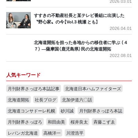
2026.03.01
すすきの不動産社長と某テレビ番組に出演した
〝野心家〟の今【Vol.3 桃瀬 とも】
2026.04.01
北海道開拓を担った各地からの移住者に学ぶ （４
７） ―薩摩国（鹿児島県）民の北海道開拓
2022.08.01
人気キーワード
月刊財界さっぽろ本誌記事
北海道日本ハムファイターズ
北海道開拓
社長ブログ
北加伊道六〇話
北海道コンサドーレ札幌
砂川誠
月刊財界さっぽろ本誌
月刊財界さっぽろ
和田由美
桜井良太
斉藤こずゑ
レバンガ北海道
高橋洋一
川澄浩平