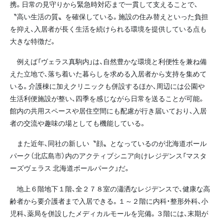
携。日常の見守りから緊急時対応まで一貫して支えることで、
〝高い生活の質〟を確保している。施設の住み替えといった負担
を抑え、入居者が長く生活を続けられる環境を提供している点も
大きな特徴だ。
例えば「ヴェラス真駒内」は、自然豊かな環境と利便性を兼ね備
えた立地で、落ち着いた暮らしを求める入居者から支持を集めて
いる。介護棟に加えクリニックも併設するほか、周辺には公園や
生活利便施設が整い、四季を感じながら日常を送ることが可能。
館内の共用スペースや居住空間にも配慮が行き届いており、入居
者の交流や趣味の場としても機能している。
また近年、同社の新しい〝顔〟となっているのが北海道ボール
パーク（北広島市）内のアクティブシニア向けレジデンス「マスタ
ーズヴェラス 北海道ボールパーク」だ。
地上６階地下１階、全２７８室の瀟洒なレジデンスで、健康な高
齢者から要介護者まで入居できる。１～２階に内科・整形外科、小
児科、薬局を併設したメディカルモールを完備。３階には、末期が