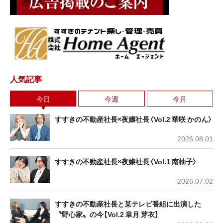
人気記事
今日
今週
今月
すすきの不動産社長×夜嬢社長〈Vol.2 華咲 かのん〉
2026.08.01
すすきの不動産社長×夜嬢社長〈Vol.1 南柚子〉
2026.07.02
すすきの不動産社長と某テレビ番組に出演した
〝野心家〟の今【Vol.2 皐月 芽衣】