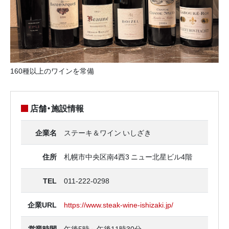
160種以上のワインを常備
店舗・施設情報
企業名
ステーキ＆ワイン いしざき
住所
札幌市中央区南4西3 ニュー北星ビル4階
TEL
011-222-0298
企業URL
https://www.steak-wine-ishizaki.jp/
営業時間
午後5時～午後11時30分