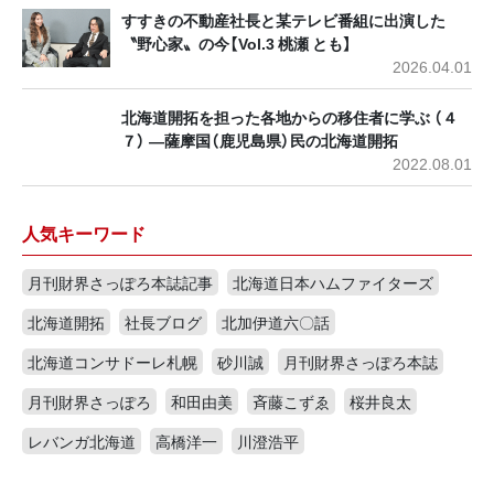
すすきの不動産社長と某テレビ番組に出演した
〝野心家〟の今【Vol.3 桃瀬 とも】
2026.04.01
北海道開拓を担った各地からの移住者に学ぶ （４
７） ―薩摩国（鹿児島県）民の北海道開拓
2022.08.01
人気キーワード
月刊財界さっぽろ本誌記事
北海道日本ハムファイターズ
北海道開拓
社長ブログ
北加伊道六〇話
北海道コンサドーレ札幌
砂川誠
月刊財界さっぽろ本誌
月刊財界さっぽろ
和田由美
斉藤こずゑ
桜井良太
レバンガ北海道
高橋洋一
川澄浩平