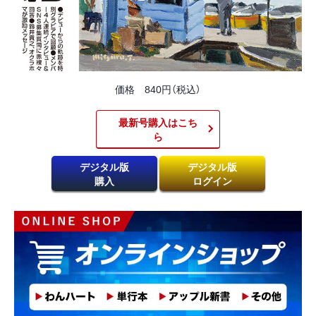
価格 840円（税込）
最新号購入はこち
ら​
デジタル版
デジタル版
購入
ログイン