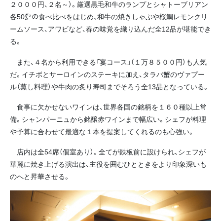
２０００円、２名～）。厳選黒毛和牛のランプとシャトーブリアン
各50㌘の食べ比べをはじめ、和牛の焼きしゃぶや桜鯛レモンクリ
ームソース、アワビなど、春の味覚を織り込んだ全12品が堪能でき
る。
また、４名から利用できる「宴コース」（１万８５００円）も人気
だ。イチボとサーロインのステーキに加え、タラバ蟹のヴァプー
ル（蒸し料理）や牛肉の炙り寿司までそろう全13品となっている。
食事に欠かせないワインは、世界各国の銘柄を１６０種以上常
備。シャンパーニュから銘醸赤ワインまで幅広い。シェフが料理
や予算に合わせて最適な１本を提案してくれるのも心強い。
店内は全54席（個室あり）。全てが鉄板前に設けられ、シェフが
華麗に焼き上げる演出は、主役を囲むひとときをより印象深いも
のへと昇華させる。