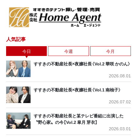
人気記事
今日
今週
今月
すすきの不動産社長×夜嬢社長〈Vol.2 華咲 かのん〉
2026.08.01
すすきの不動産社長×夜嬢社長〈Vol.1 南柚子〉
2026.07.02
すすきの不動産社長と某テレビ番組に出演した
〝野心家〟の今【Vol.2 皐月 芽衣】
2026.03.01