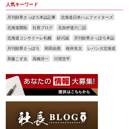
人気キーワード
月刊財界さっぽろ本誌記事
北海道日本ハムファイターズ
北海道開拓
社長ブログ
北加伊道六〇話
北海道コンサドーレ札幌
砂川誠
月刊財界さっぽろ本誌
月刊財界さっぽろ
和田由美
桜井良太
レバンガ北海道
斉藤こずゑ
高橋洋一
川澄浩平