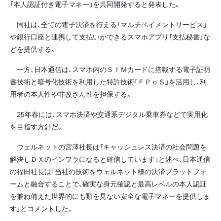
「本人認証付き電子マネー」を共同開発すると発表した。
同社は、全ての電子決済を行える「マルチペイメントサービス」
や銀行口座と連携して支払いができるスマホアプリ「支払秘書」な
どを提供する。
一方、日本通信は、スマホ内のＳＩＭカードに搭載する電子証明
書技術と暗号化技術を利用した特許技術「ＦＰｏＳ」を活用し、利
用者の本人性や非改ざん性を担保する。
25年春には、スマホ決済や交通系デジタル乗車券などで実用化
を目指す方針だ。
ウェルネットの宮澤社長は「キャッシュレス決済の社会問題を
解決しＤＸのインフラになると確信しています」と述べ、日本通信
の福田社長は「当社の技術をウェルネット様の決済プラットフォ
ームと融合することで、確実な身元確認と最高レベルの本人認証
を兼ね備えた世界的にも類を見ない安全な電子マネーを提供しま
す」とコメントした。