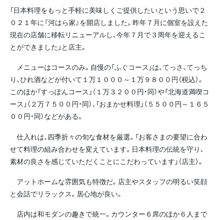
「日本料理をもっと手軽に美味しくご提供したいという思いで２
０２１年に『河はら家』を開店しました。昨年７月に個室を設えた
現在の店舗に移転リニューアルし、今年７月で３周年を迎えるこ
とができました」と店主。
メニューはコースのみ。自慢の「ふぐコース」は、てっさ、てっち
り、ひれ酒などが付いて１万１０００～１万９８００円（税込）。
このほか「すっぽんコース」（１万３２００円・同）や「北海道満喫コ
ース」（２万７５００円・同）、「おまかせ料理」（５５００円～１６５
００円・同）などがある。
仕入れは、四季折々の旬な食材を厳選。「お客さまの要望に合わ
せて料理の組み合わせを変えています。日本料理の伝統を守り、
素材の良さを感じていただくことにこだわっています」（店主）。
アットホームな雰囲気も特徴だ。店主やスタッフの明るい笑顔
と会話でリラックス。居心地が良い。
店内は和モダンの趣きで統一。カウンター６席のほか６人まで