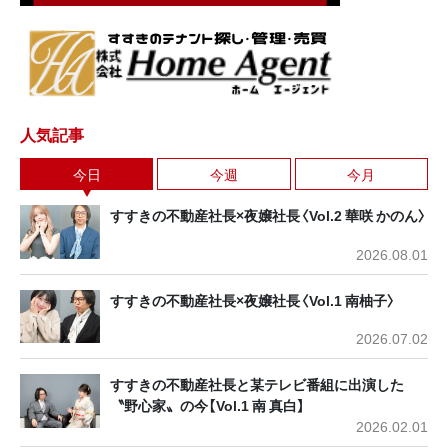
人気記事
今日
今週
今月
すすきの不動産社長×夜嬢社長〈Vol.2 華咲 かのん〉
2026.08.01
すすきの不動産社長×夜嬢社長〈Vol.1 南柚子〉
2026.07.02
すすきの不動産社長と某テレビ番組に出演した
〝野心家〟の今【Vol.1 南 真白】
2026.02.01