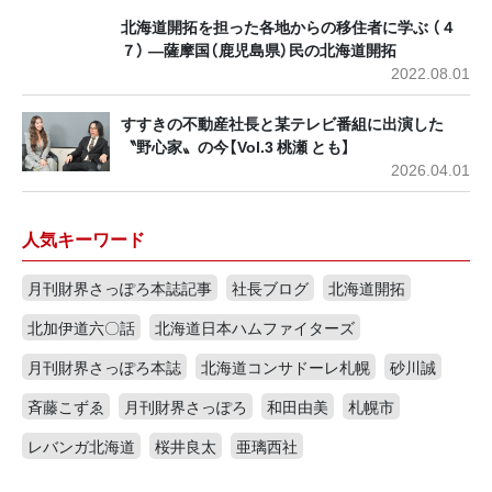
北海道開拓を担った各地からの移住者に学ぶ （４
７） ―薩摩国（鹿児島県）民の北海道開拓
2022.08.01
すすきの不動産社長と某テレビ番組に出演した
〝野心家〟の今【Vol.3 桃瀬 とも】
2026.04.01
人気キーワード
月刊財界さっぽろ本誌記事
社長ブログ
北海道開拓
北加伊道六〇話
北海道日本ハムファイターズ
月刊財界さっぽろ本誌
北海道コンサドーレ札幌
砂川誠
斉藤こずゑ
月刊財界さっぽろ
和田由美
札幌市
レバンガ北海道
桜井良太
亜璃西社