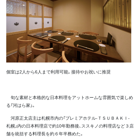
個室は2人から6人まで利用可能。接待やお祝いに推奨
旬な素材と本格的な日本料理をアットホームな雰囲気で楽しめ
る「河はら家」。
河原正太店主は札幌市内の「プレミアホテル‐ＴＳＵＢＡＫＩ‐
札幌」内の日本料理店で約10年勤務後、ススキノの料理店など３店
舗を統括する料理長を約６年半務めた。