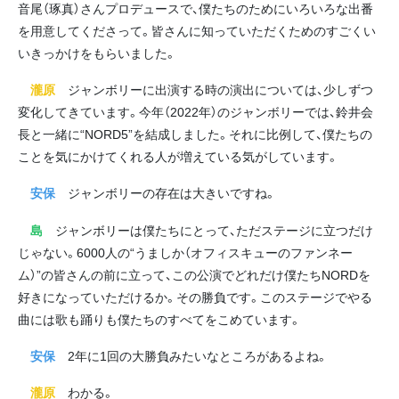
音尾（琢真）さんプロデュースで、僕たちのためにいろいろな出番
を用意してくださって。皆さんに知っていただくためのすごくい
いきっかけをもらいました。
瀧原
ジャンボリーに出演する時の演出については、少しずつ
変化してきています。今年（2022年）のジャンボリーでは、鈴井会
長と一緒に“NORD5”を結成しました。それに比例して、僕たちの
ことを気にかけてくれる人が増えている気がしています。
安保
ジャンボリーの存在は大きいですね。
島
ジャンボリーは僕たちにとって、ただステージに立つだけ
じゃない。6000人の“うましか（オフィスキューのファンネー
ム）”の皆さんの前に立って、この公演でどれだけ僕たちNORDを
好きになっていただけるか。その勝負です。このステージでやる
曲には歌も踊りも僕たちのすべてをこめています。
安保
2年に1回の大勝負みたいなところがあるよね。
瀧原
わかる。