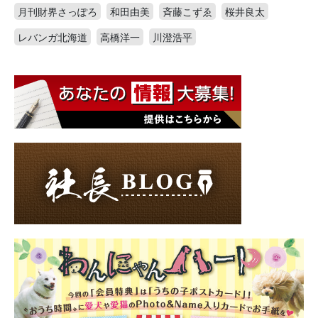
月刊財界さっぽろ
和田由美
斉藤こずゑ
桜井良太
レバンガ北海道
高橋洋一
川澄浩平