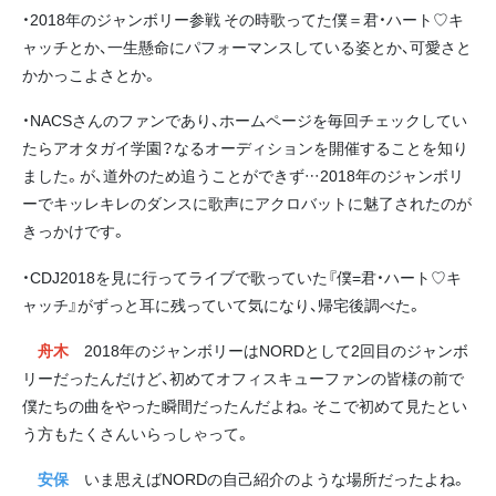
・2018年のジャンボリー参戦 その時歌ってた僕＝君・ハート♡キ
ャッチとか、一生懸命にパフォーマンスしている姿とか、可愛さと
かかっこよさとか。
・NACSさんのファンであり、ホームページを毎回チェックしてい
たらアオタガイ学園？なるオーディションを開催することを知り
ました。が、道外のため追うことができず…2018年のジャンボリ
ーでキッレキレのダンスに歌声にアクロバットに魅了されたのが
きっかけです。
・CDJ2018を見に行ってライブで歌っていた『僕=君・ハート♡キ
ャッチ』がずっと耳に残っていて気になり、帰宅後調べた。
舟木
2018年のジャンボリーはNORDとして2回目のジャンボ
リーだったんだけど、初めてオフィスキューファンの皆様の前で
僕たちの曲をやった瞬間だったんだよね。そこで初めて見たとい
う方もたくさんいらっしゃって。
安保
いま思えばNORDの自己紹介のような場所だったよね。