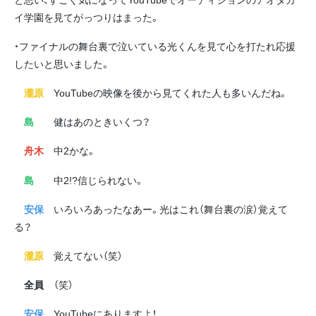
イ学園を見てがっつりはまった。
・ファイナルの舞台裏で泣いている光くんを見て心を打たれ応援
したいと思いました。
瀧原
YouTubeの映像を後から見てくれた人も多いんだね。
島
健はあのときいくつ？
舟木
中2かな。
島
中2!?信じられない。
安保
いろいろあったなあー。光はこれ（舞台裏の涙）覚えて
る？
瀧原
覚えてない（笑）
全員
（笑）
安保
YouTubeにありますよ！