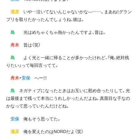
瀧原
いや…泣いてないんじゃないかな―……。まあね！グラン
プリを取りたかったんでしょうね、彼は。
島
光はめちゃくちゃ熱かったんですよ、昔は。
舟木
昔は（笑）
島
よく光と一緒に帰ることが多かったけれど、「俺、絶対残
りたい」って毎回言ってて。
舟木
・
安保
へー！！
島
ネガティブになったときはお互いに慰め合ったりして。光
は最後まで残って本当にうれしかったんだよね。真面目な子なの
かなって思っていたんだけどね。
安保
俺もそう思ってた。
瀧原
俺を変えたのはNORDだよ（笑）