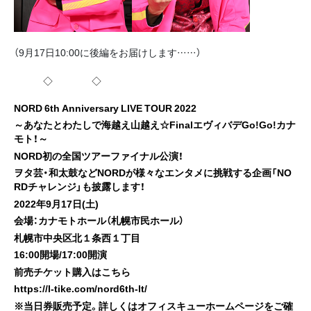
（9月17日10:00に後編をお届けします……）
◇ ◇
NORD 6th Anniversary LIVE TOUR 2022
～あなたとわたしで海越え山越え☆FinalエヴィバデGo!Go!カナ
モト！～
NORD初の全国ツアーファイナル公演！
ヲタ芸・和太鼓などNORDが様々なエンタメに挑戦する企画「NO
RDチャレンジ」も披露します！
2022年9月17日(土)
会場：カナモトホール（札幌市民ホール）
札幌市中央区北１条西１丁目
16:00開場/17:00開演
前売チケット購入はこちら
https://l-tike.com/nord6th-lt/
※当日券販売予定。詳しくはオフィスキューホームページをご確