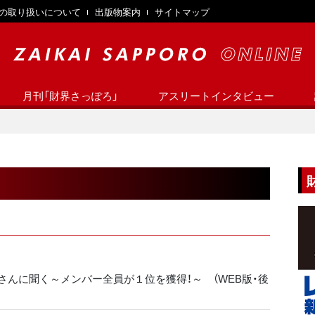
の取り扱いについて
出版物案内
サイトマップ
月刊「財界さっぽろ」
アスリートインタビュー
ノル友さんに聞く～メンバー全員が１位を獲得！～ （WEB版・後