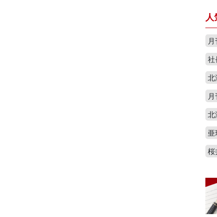
人
月
社
北
月
北
亜
桜