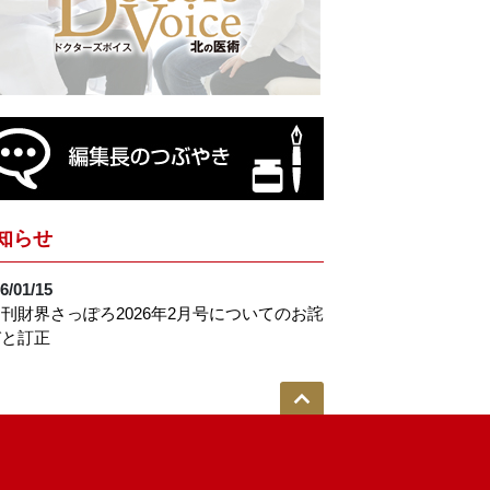
知らせ
6/01/15
刊財界さっぽろ2026年2月号についてのお詫
びと訂正