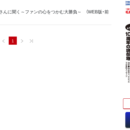
ノル友さんに聞く～ファンの心をつかむ大勝負～ （WEB版・前
1