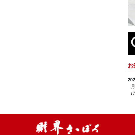
お
202
月