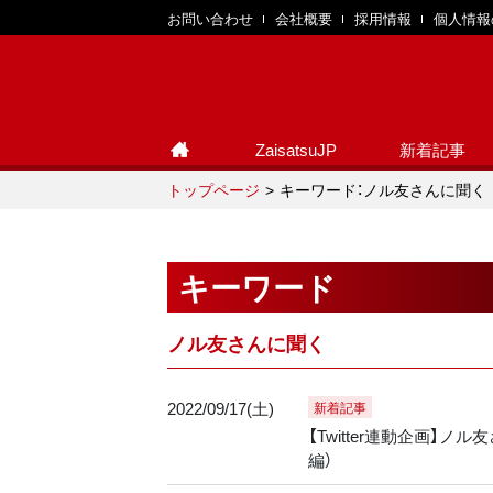
お問い合わせ
会社概要
採用情報
個人情報
ZaisatsuJP
新着記事
トップページ
キーワード：ノル友さんに聞く
キーワード
ノル友さんに聞く
2022/09/17(土)
新着記事
【Twitter連動企画】
編）