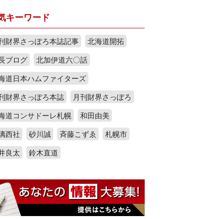
気キーワード
刊財界さっぽろ本誌記事
北海道開拓
長ブログ
北加伊道六〇話
海道日本ハムファイターズ
刊財界さっぽろ本誌
月刊財界さっぽろ
海道コンサドーレ札幌
和田由美
璃西社
砂川誠
斉藤こずゑ
札幌市
井良太
鈴木直道