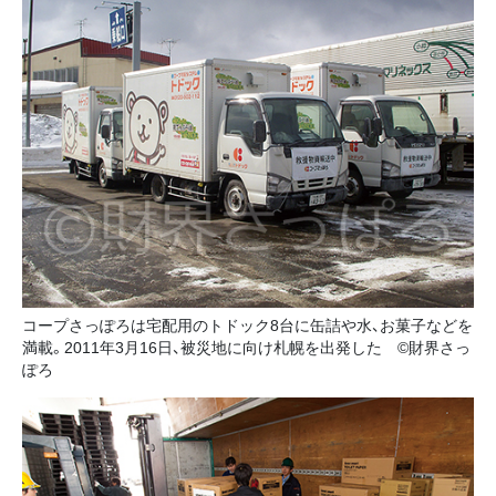
コープさっぽろは宅配用のトドック8台に缶詰や水、お菓子などを
満載。2011年3月16日、被災地に向け札幌を出発した ©財界さっ
ぽろ