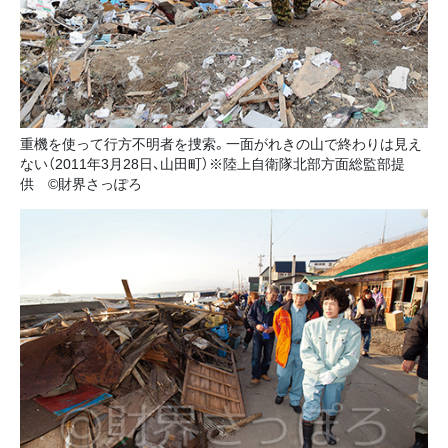
重機を使って行方不明者を捜索。一面がれきの山で終わりは見え
ない（2011年3月28日、山田町）※陸上自衛隊北部方面総監部提
供 ©財界さっぽろ