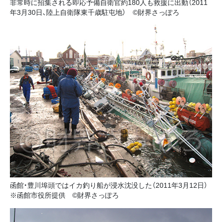
非常時に招集される即応予備自衛官約180人も救援に出動（2011
年3月30日、陸上自衛隊東千歳駐屯地） ©財界さっぽろ
函館・豊川埠頭ではイカ釣り船が浸水沈没した（2011年3月12日）
※函館市役所提供 ©財界さっぽろ