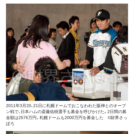
2011年3月20、21日に札幌ドームでおこなわれた阪神とのオープ
ン戦で、日本ハムの斎藤佑樹選手も募金を呼びかけた。2日間の募
金額は2576万円。札幌ドームも2000万円を募金した ©財界さっ
ぽろ