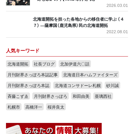
2026.03.01
北海道開拓を担った各地からの移住者に学ぶ （４
７） ―薩摩国（鹿児島県）民の北海道開拓
2022.08.01
人気キーワード
北海道開拓
社長ブログ
北加伊道六〇話
月刊財界さっぽろ本誌記事
北海道日本ハムファイターズ
月刊財界さっぽろ本誌
北海道コンサドーレ札幌
砂川誠
斉藤こずゑ
月刊財界さっぽろ
和田由美
亜璃西社
札幌市
高橋洋一
桜井良太