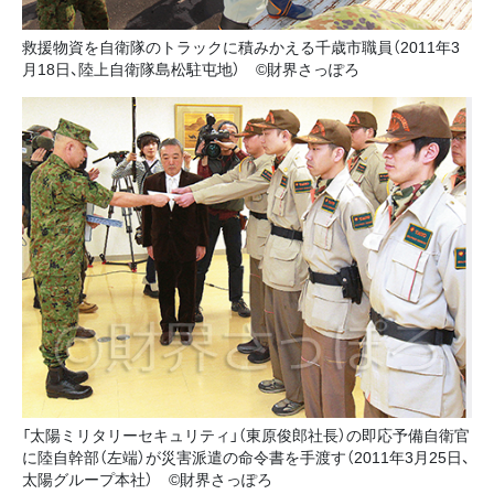
救援物資を自衛隊のトラックに積みかえる千歳市職員（2011年3
月18日、陸上自衛隊島松駐屯地） ©財界さっぽろ
「太陽ミリタリーセキュリティ」（東原俊郎社長）の即応予備自衛官
に陸自幹部（左端）が災害派遣の命令書を手渡す（2011年3月25日、
太陽グループ本社） ©財界さっぽろ