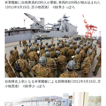
米軍艦艇に自衛隊員約280人が乗船、車両約100両が積み込まれた
（2011年3月15日、苫小牧西港） ©財界さっぽろ
自衛隊史上初となる米軍艦艇による部隊移動（2011年3月15日、苫
小牧西港） ©財界さっぽろ