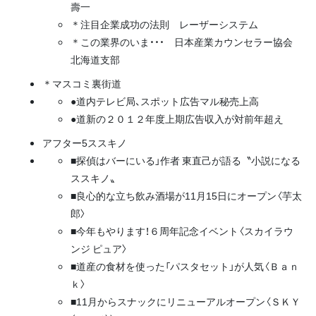
壽一
＊注目企業成功の法則
レーザーシステム
＊この業界のいま・・・
日本産業カウンセラー協会
北海道支部
＊マスコミ裏街道
●道内テレビ局、スポット広告マル秘売上高
●道新の２０１２年度上期広告収入が対前年超え
アフター5ススキノ
■探偵はバーにいる」作者 東直己が語る〝小説になる
ススキノ〟
■良心的な立ち飲み酒場が11月15日にオープン〈芋太
郎〉
■今年もやります！６周年記念イベント〈スカイラウ
ンジ ピュア〉
■道産の食材を使った「パスタセット」が人気〈Ｂａｎ
ｋ〉
■11月からスナックにリニューアルオープン〈ＳＫＹ