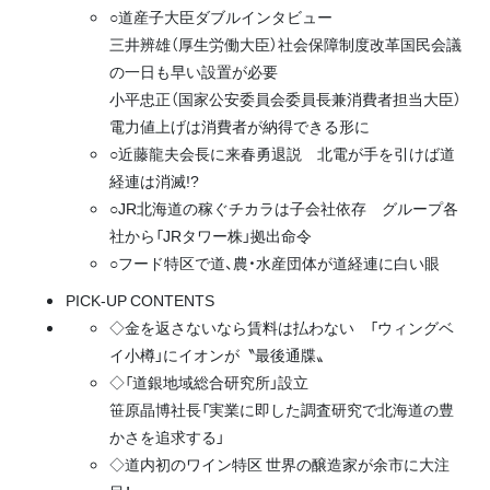
○道産子大臣ダブルインタビュー
三井辨雄（厚生労働大臣）社会保障制度改革国民会議
の一日も早い設置が必要
小平忠正（国家公安委員会委員長兼消費者担当大臣）
電力値上げは消費者が納得できる形に
○近藤龍夫会長に来春勇退説 北電が手を引けば道
経連は消滅!?
○JR北海道の稼ぐチカラは子会社依存 グループ各
社から「JRタワー株」拠出命令
○フード特区で道、農・水産団体が道経連に白い眼
PICK-UP CONTENTS
◇金を返さないなら賃料は払わない 「ウィングベ
イ小樽」にイオンが〝最後通牒〟
◇「道銀地域総合研究所」設立
笹原晶博社長「実業に即した調査研究で北海道の豊
かさを追求する」
◇道内初のワイン特区 世界の醸造家が余市に大注