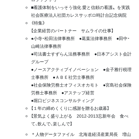
■看護体制をいっそう強化 愛と信頼の看護〟を実践
社会医療法人社団カレスサッポロ時計台記念病院
《特集》
【企業経営のパートナー サムライの仕事】
●小寺・松田法律事務所 ●葛葉法律事務所 ●田中・
山崎法律事務所
●司法書士すずらん法務事務所 ●日本アシスト会計
グループ
●ノースアクティブイノベーション ●金子雅行税理
士事務所 ●ＡＢＥ社労士事務所
●社会保険労務士オフィスオカモト ●宮島社会保険
労務士事務所 ●アステップ経営
●堀口ビジネスコンサルティング
【１年の締めくくりに感謝を贈るお歳暮】
【景気よく盛り上がる 2012-2013忘新年会 食べ
て、飲んで、楽しんで】
＊人物データファイル
北海道経済産業局長 増山