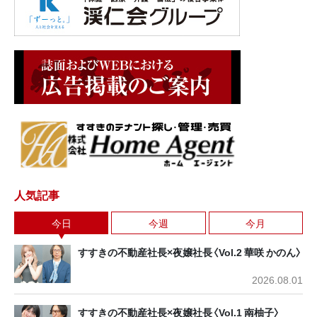
人気記事
今日
今週
今月
すすきの不動産社長×夜嬢社長〈Vol.2 華咲 かのん〉
2026.08.01
すすきの不動産社長×夜嬢社長〈Vol.1 南柚子〉