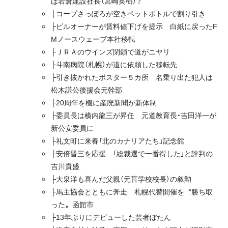
は岩倉建設社長（宮崎英樹）？
├コープさっぽろが空きペットボトルで割り引き
├ビルオーナーが賃料値下げを提示 白紙に戻ったF
Mノースウェーブ本社移転
├ＪＲＡのウインズ閉鎖で道がニヤリ
├斗南病院（札幌）が道に依頼した移転先
├引き抜かれたポスター５カ所 名乗り出た犯人は
松木謙公後援会元幹部
├20周年を機に産廃新聞が新体制
├委員長は横内龍三が昇任 元道教育長・吉田洋一が
新公安委員に
├礼文町に来春「北のカナリアたち」記念館
├安倍晋三を応援 「総裁選で一番得した」と評判の
吉川貴盛
├大泉洋も喜んだ父親（元盲学校校長）の叙勲
├馬主協会とともに奔走 札幌代替開催を〝勝ち取
った〟函館市
├13年ぶりにデビューした芸者ぼたん