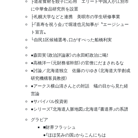
├道産食材を餃子に応用 エリート中国人が江別市
に中華食品研究所を設置
├札幌大学などと連携 美唄市の学生研修事業
├「喜寿を祝う会」で堀達也元知事が〝エージシュー
ト宣言〟
└自民1区候補選考、口がすべった船橋利実
●森田実（政治評論家）の永田町政治に喝！
●高橋洋一（元財務省幹部）の官僚にだまされるな
●討論／北海道独立 佐藤のりゆき（北海道大学創成
研究機構客員教授）
●アークス横山清さんとの対話 蟻の目から見た経
営論
●サバイバル投資術
●シリーズ「北海道人脈地図」北海道「書道界」の系譜
グラビア
■財界フラッシュ
●「ほほ笑みの国」からこんにちは