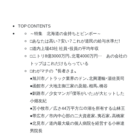
TOP CONTENTS
～特集 北海道の金持ちとビンボー～
□あなたは高い？安い？これが道民の給与水準だ！
□道内上場43社 社員・役員の平均年収
□ニトリ8億3000万円、北電4000万円… あの会社の
トップはこれだけもらっている
□わがマチの〝長者さま〟
●旭川市／トラック業界のドン、北興運輸・湯佐英司
●函館市／大地主御三家の及能、相馬、橋谷
●釧路市／少女マンガ「僕等がいた」が大ヒットした
小畑友紀
●苫小牧市／広さ44万平方㍍の湖を所有する山林王
●帯広市／市内中心部の二大資産家、夷石家、高橋家
●北見市／道内最大級の個人病院を経営する小林達
男院長