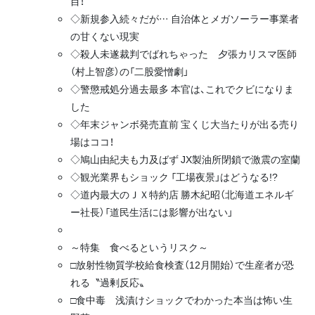
目！
◇新規参入続々だが… 自治体とメガソーラー事業者
の甘くない現実
◇殺人未遂裁判でばれちゃった 夕張カリスマ医師
（村上智彦）の「二股愛憎劇」
◇警懲戒処分過去最多 本官は、これでクビになりま
した
◇年末ジャンボ発売直前 宝くじ大当たりが出る売り
場はココ！
◇鳩山由紀夫も力及ばず JX製油所閉鎖で激震の室蘭
◇観光業界もショック 「工場夜景」はどうなる!?
◇道内最大のＪＸ特約店 勝木紀昭（北海道エネルギ
ー社長）「道民生活には影響が出ない」
～特集 食べるというリスク～
□放射性物質学校給食検査（12月開始）で生産者が恐
れる〝過剰反応〟
□食中毒 浅漬けショックでわかった本当は怖い生