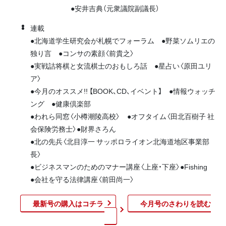
●安井吉典（元衆議院副議長）
連載
●北海道学生研究会が札幌でフォーラム ●野菜ソムリエの
独り言 ●コンサの素顔〈前貴之〉
●実戦詰将棋と女流棋士のおもしろ話 ●星占い〈原田ユリ
ア〉
●今月のオススメ!! 【BOOK、CD、イベント】 ●情報ウォッチ
ング ●健康倶楽部
●われら同窓〈小樽潮陵高校〉 ●オフタイム〈田北百樹子 社
会保険労務士〉●財界さろん
●北の先兵〈北目淳一 サッポロライオン北海道地区事業部
長〉
●ビジネスマンのためのマナー講座〈上座・下座〉●Fishing
●会社を守る法律講座〈前田尚一〉
最新号の購入はコチラ
今月号のさわりを読む​