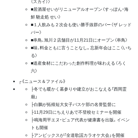
（スカイ）〉
■居酒屋せいがリニューアルオープン〈すっぽん・海
鮮 馳走処 せい〉
■１人飲みも２次会も使い勝手抜群のバー〈ザ レッド
バー〉
■串鳥、旭川２店舗目が11月21日にオープン〈串鳥〉
■味、料金ともに言うことなし。忘新年会はここ〈いち
る〉
■道産食材にこだわった創作料理が味わえる〈ろく
六〉
┌《ニュース＆ファイル》
├冬でも暖かく墓参りや建立がおこなえる「西岡霊
廟」
├白鵬が拓殖短大女子バスケ部の名誉監督に
├11月29日にちえりあで不登校セミナーを開催
├鳴海周平エヌ・ピュア代表が健康書を出版。イベン
トも開催
├アンビックスが「全道歌謡カラオケ大会」を開催