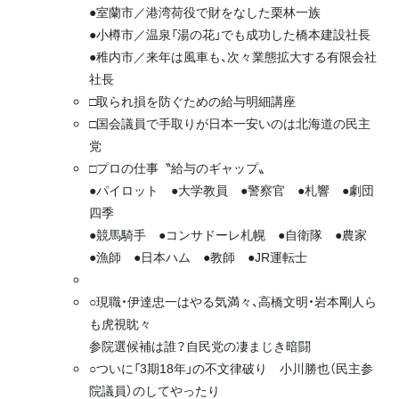
●室蘭市／港湾荷役で財をなした栗林一族
●小樽市／温泉「湯の花」でも成功した橋本建設社長
●稚内市／来年は風車も、次々業態拡大する有限会社
社長
□取られ損を防ぐための給与明細講座
□国会議員で手取りが日本一安いのは北海道の民主
党
□プロの仕事〝給与のギャップ〟
●パイロット ●大学教員 ●警察官 ●札響 ●劇団
四季
●競馬騎手 ●コンサドーレ札幌 ●自衛隊 ●農家
●漁師 ●日本ハム ●教師 ●JR運転士
○現職・伊達忠一はやる気満々、高橋文明・岩本剛人ら
も虎視眈々
参院選候補は誰？自民党の凄まじき暗闘
○ついに「3期18年」の不文律破り 小川勝也（民主参
院議員）のしてやったり