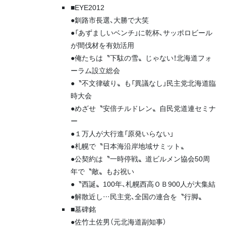
■EYE2012
●釧路市長選、大勝で大笑
●「あずましいベンチ」に乾杯、サッポロビール
が間伐材を有効活用
●俺たちは〝下駄の雪〟じゃない！北海道フォ
ーラム設立総会
●〝不文律破り〟も「異議なし」民主党北海道臨
時大会
●めざせ〝安倍チルドレン〟自民党道連セミナ
ー
●１万人が大行進「原発いらない」
●札幌で〝日本海沿岸地域サミット〟
●公契約は〝一時停戦〟道ビルメン協会50周
年で〝敵〟もお祝い
●〝西誕〟100年、札幌西高ＯＢ900人が大集結
●解散近し…民主党、全国の連合を〝行脚〟
■墓碑銘
●佐竹土佐男（元北海道副知事）