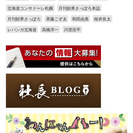
北海道コンサドーレ札幌
月刊財界さっぽろ本誌
月刊財界さっぽろ
斉藤こずゑ
和田由美
桜井良太
レバンガ北海道
高橋洋一
川澄浩平