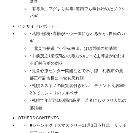
野菜
□有毒魚 フグより猛毒、道内でも獲れ始めたソウシ
ハギ
インサイドレポート
・武部・船橋・高橋が三位一体になれるかが、自民のカ
ギ
北見市長選〝小谷vs桜田〟は総選挙の前哨戦
・中前茂之（衆院5区）の敵なのに…民主陣営が心配す
る町村信孝の病状
・児童心療センター問題などで不手際 札幌市の渡
部正行副市長に与党も呆れ顔
・札幌ススキノの観覧者付きビル テナント入居率9
2％でニンマリのノルベサ
・札幌で年間約100回の高座 若者にもジワリ人気の
落語会
OTHERS CONTENTS
■ジャンボクリスマスツリー11月3日点灯式 サッポ
ロファクトリー