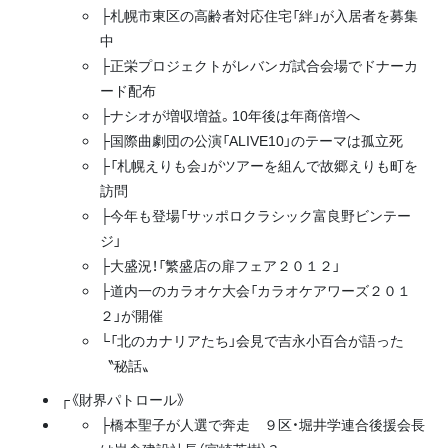
├札幌市東区の高齢者対応住宅「絆」が入居者を募集
中
├正栄プロジェクトがレバンガ試合会場でドナーカ
ード配布
├ナシオが増収増益。10年後は年商倍増へ
├国際曲劇団の公演「ALIVE10」のテーマは孤立死
├「札幌えりも会」がツアーを組んで故郷えりも町を
訪問
├今年も登場「サッポロクラシック富良野ビンテー
ジ」
├大盛況！「繁盛店の扉フェア２０１２」
├道内一のカラオケ大会「カラオケアワーズ２０１
２」が開催
└「北のカナリアたち」会見で吉永小百合が語った
〝秘話〟
┌《財界パトロール》
├橋本聖子が人選で奔走 ９区・堀井学連合後援会長