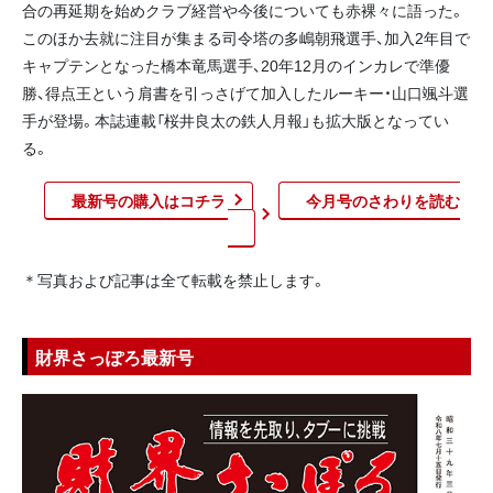
合の再延期を始めクラブ経営や今後についても赤裸々に語った。
このほか去就に注目が集まる司令塔の多嶋朝飛選手、加入2年目で
キャプテンとなった橋本竜馬選手、20年12月のインカレで準優
勝、得点王という肩書を引っさげて加入したルーキー・山口颯斗選
手が登場。本誌連載「桜井良太の鉄人月報」も拡大版となってい
る。
最新号の購入はコチラ
今月号のさわりを読む​
＊写真および記事は全て転載を禁止します。
財界さっぽろ最新号