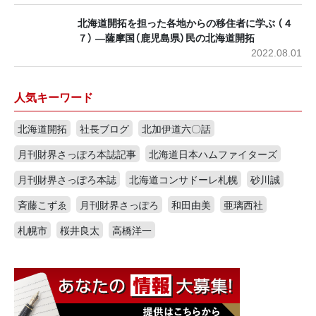
北海道開拓を担った各地からの移住者に学ぶ （４
７） ―薩摩国（鹿児島県）民の北海道開拓
2022.08.01
人気キーワード
北海道開拓
社長ブログ
北加伊道六〇話
月刊財界さっぽろ本誌記事
北海道日本ハムファイターズ
月刊財界さっぽろ本誌
北海道コンサドーレ札幌
砂川誠
斉藤こずゑ
月刊財界さっぽろ
和田由美
亜璃西社
札幌市
桜井良太
高橋洋一