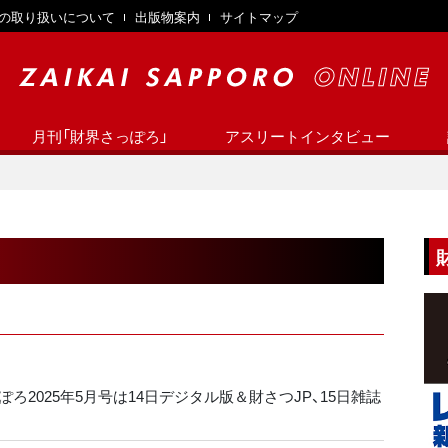
の取り扱いについて
出版物案内
サイトマップ
月刊「財界さっぽろ」
アスリートインタビュー
ろ2025年5月号は14日デジタル版＆財さつJP、15日雑誌