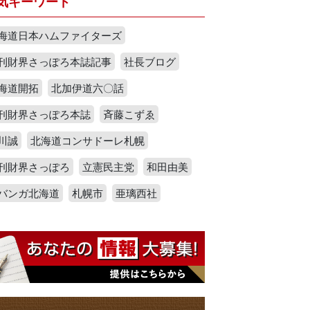
気キーワード
海道日本ハムファイターズ
刊財界さっぽろ本誌記事
社長ブログ
海道開拓
北加伊道六〇話
刊財界さっぽろ本誌
斉藤こずゑ
川誠
北海道コンサドーレ札幌
刊財界さっぽろ
立憲民主党
和田由美
バンガ北海道
札幌市
亜璃西社