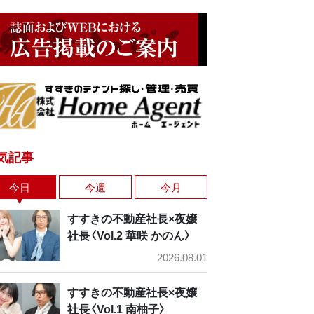
気記事
今日
今週
今月
すすきの不動産社長×夜嬢
社長〈Vol.2 華咲 かのん〉
2026.08.01
すすきの不動産社長×夜嬢
社長〈Vol.1 南柚子〉