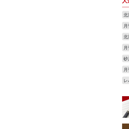
人
北
月
北
月
砂
月
レ